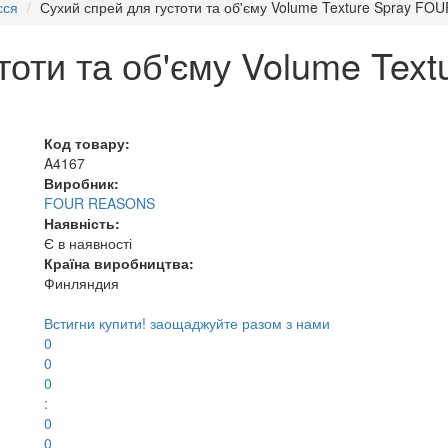
сся
Сухий спрей для густоти та об'єму Volume Texture Spray F
тоти та об'єму Volume Tex
Код товару:
A4167
Виробник:
FOUR REASONS
Наявність:
Є в наявності
Країна виробництва:
Финляндия
Встигни купити!
заощаджуйте разом з нами
0
0
0
:
0
0