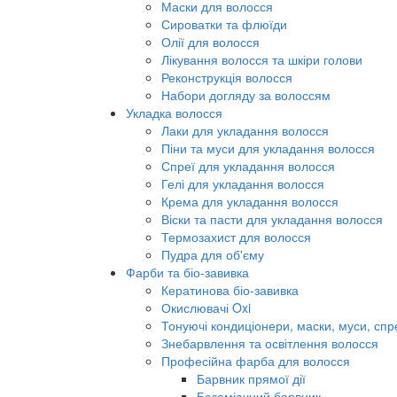
Маски для волосся
Сироватки та флюїди
Олії для волосся
Лікування волосся та шкіри голови
Реконструкція волосся
Набори догляду за волоссям
Укладка волосся
Лаки для укладання волосся
Піни та муси для укладання волосся
Спреї для укладання волосся
Гелі для укладання волосся
Крема для укладання волосся
Віски та пасти для укладання волосся
Термозахист для волосся
Пудра для об'єму
Фарби та біо-завивка
Кератинова біо-завивка
Окислювачі Oxi
Тонуючі кондиціонери, маски, муси, спр
Знебарвлення та освітлення волосся
Професійна фарба для волосся
Барвник прямої дії
Безаміачний барвник