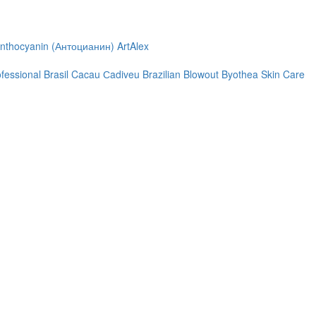
nthocyanin (Антоцианин)
ArtAlex
ofessional
Brasil Cacau Сadiveu
Brazilian Blowout
Byothea Skin Care