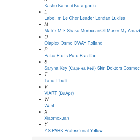
Kasho
Katachi
Kerarganic
L
Label. m
Le Cher
Leader
Lendan
Luxliss
M
Matrix
Milk Shake
MoroccanOil
Moser
My Amazi
O
Olaplex
Osmo
OWAY Rolland
P
Palco
Profis
Pure Brazilian
S
Saryna Key (Сарина Кей)
Skin Doktors Cosmece
T
Tahe
Tibolli
V
VIART (ВиАрт)
W
Wahl
X
Xiaomoxuan
Y
Y.S.PARK Professional
Yellow