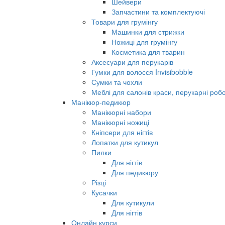
Шейвери
Запчастини та комплектуючі
Товари для грумінгу
Машинки для стрижки
Ножиці для грумінгу
Косметика для тварин
Аксесуари для перукарів
Гумки для волосся Invisibobble
Сумки та чохли
Меблі для салонів краси, перукарні робо
Манікюр-педикюр
Манікюрні набори
Манікюрні ножиці
Кніпсери для нігтів
Лопатки для кутикул
Пилки
Для нігтів
Для педикюру
Різці
Кусачки
Для кутикули
Для нігтів
Онлайн курси