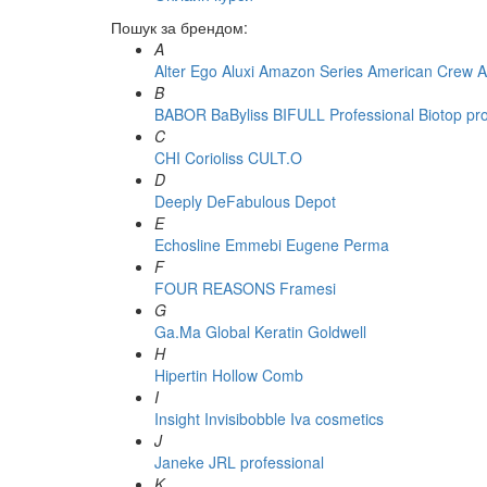
Пошук за брендом:
A
Alter Ego
Aluxi
Amazon Series
American Crew
A
B
BABOR
BaByliss
BIFULL Professional
Biotop pr
C
CHI
Corioliss
CULT.O
D
Deeply
DeFabulous
Depot
E
Echosline
Emmebi
Eugene Perma
F
FOUR REASONS
Framesi
G
Ga.Ma
Global Keratin
Goldwell
H
Hipertin
Hollow Comb
I
Insight
Invisibobble
Iva cosmetics
J
Janeke
JRL professional
K