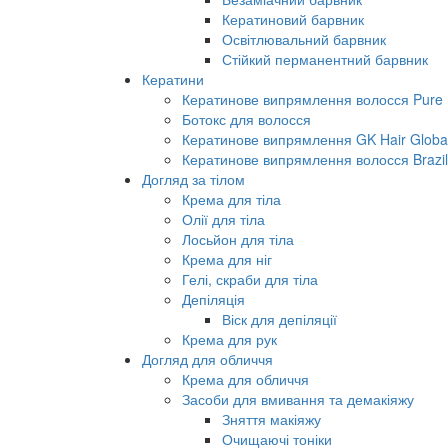
Кератиновий барвник
Освітлювальний барвник
Стійкий перманентний барвник
Кератини
Кератинове випрямлення волосся Pure B
Ботокс для волосся
Кератинове випрямлення GK Hair Global 
Кератинове випрямлення волосся Brazil
Догляд за тілом
Крема для тіла
Олії для тіла
Лосьйон для тіла
Крема для ніг
Гелі, скраби для тіла
Депіляція
Віск для депіляції
Крема для рук
Догляд для обличчя
Крема для обличчя
Засоби для вмивання та демакіяжу
Зняття макіяжу
Очищаючі тоніки