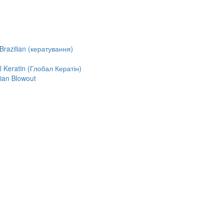
razilian (кератування)
Keratin (Глобал Кератін)
ian Blowout