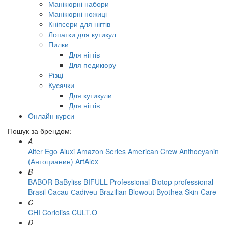
Манікюрні набори
Манікюрні ножиці
Кніпсери для нігтів
Лопатки для кутикул
Пилки
Для нігтів
Для педикюру
Різці
Кусачки
Для кутикули
Для нігтів
Онлайн курси
Пошук за брендом:
A
Alter Ego
Aluxi
Amazon Series
American Crew
Anthocyanin
(Антоцианин)
ArtAlex
B
BABOR
BaByliss
BIFULL Professional
Biotop professional
Brasil Cacau Сadiveu
Brazilian Blowout
Byothea Skin Care
C
CHI
Corioliss
CULT.O
D