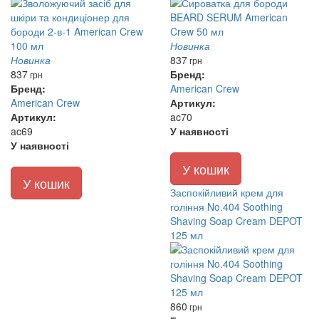
Новинка
Новинка
837
грн
837
Бренд:
грн
Бренд:
American Crew
American Crew
Артикул:
Артикул:
ac70
ac69
У наявності
У наявності
У кошик
У кошик
Заспокійливий крем для
гоління No.404 Soothing
Shaving Soap Cream DEPOT
125 мл
860
грн