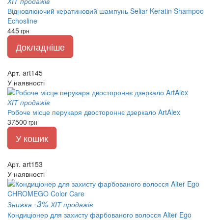
ХІТ продажів
Відновлюючий кератиновий шампунь Seliar Keratin Shampoo
Echosline
445
грн
Докладніше
Арт. art145
У наявності
ХІТ продажів
Робоче місце перукаря двостороннє дзеркало ArtAlex
37500
грн
У кошик
Арт. art153
У наявності
-3%
Знижка
ХІТ продажів
Кондиціонер для захисту фарбованого волосся Alter Ego