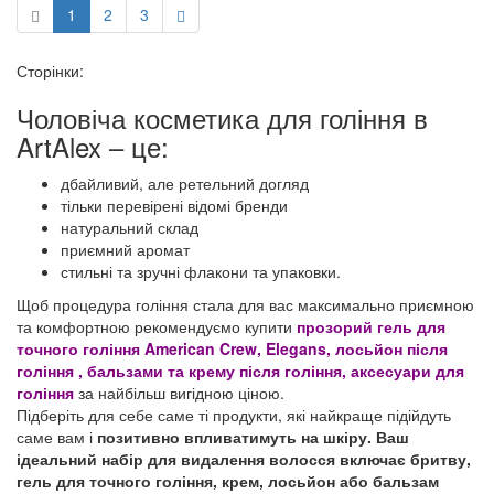
1
2
3
Сторінки:
Чоловіча косметика для гоління в
ArtAlex – це:
дбайливий, але ретельний догляд
тільки перевірені відомі бренди
натуральний склад
приємний аромат
стильні та зручні флакони та упаковки.
Щоб процедура гоління стала для вас максимально приємною
та комфортною рекомендуємо купити
прозорий гель для
точного гоління American Crew, Elegans, лосьйон після
гоління , бальзами та крему після гоління, аксесуари для
гоління
за найбільш вигідною ціною.
Підберіть для себе саме ті продукти, які найкраще підійдуть
саме вам і
позитивно впливатимуть на шкіру
. Ваш
ідеальний набір для видалення волосся включає бритву,
гель для точного гоління, крем, лосьйон або бальзам