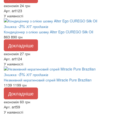
економія 24 грн
Арт. art123
У наявності
-3%
Знижка
ХІТ продажів
Кондиціонер з олією шовку Alter Ego CUREGO Silk Oil
863
890
грн
Докладніше
економія 27 грн
Арт. art124
У наявності
-5%
Знижка
ХІТ продажів
Незмивний кератиновий спрей Miracle Pure Brazilian
1139
1199
грн
Докладніше
економія 60 грн
Арт. art59
У наявності