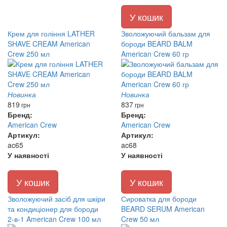
У кошик
Крем для гоління LATHER
Зволожуючий бальзам для
SHAVE CREAM American
бороди BEARD BALM
Crew 250 мл
American Crew 60 гр
Новинка
Новинка
819
837
грн
грн
Бренд:
Бренд:
American Crew
American Crew
Артикул:
Артикул:
ac65
ac68
У наявності
У наявності
У кошик
У кошик
Зволожуючий засіб для шкіри
Сироватка для бороди
та кондиціонер для бороди
BEARD SERUM American
2-в-1 American Crew 100 мл
Crew 50 мл