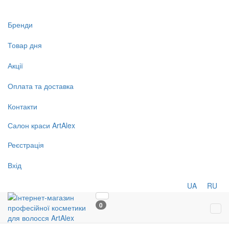
Бренди
Товар дня
Акції
Оплата та доставка
Контакти
Салон
краси
ArtAlex
Реєстрація
Вхід
UA
RU
0
Tog
navi