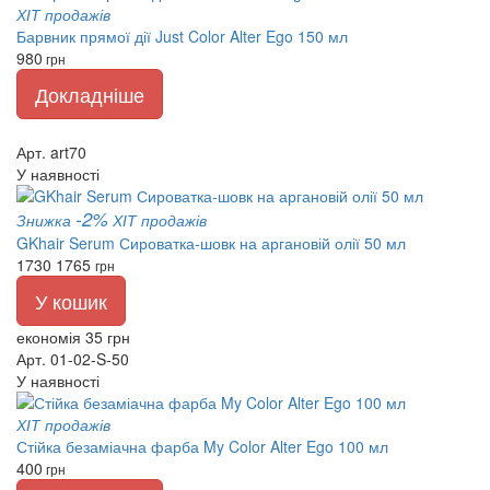
ХІТ продажів
Барвник прямої дії Just Color Alter Ego 150 мл
980
грн
Докладніше
Арт. art70
У наявності
-2%
Знижка
ХІТ продажів
GKhair Serum Сироватка-шовк на аргановій олії 50 мл
1730
1765
грн
У кошик
економія 35 грн
Арт. 01-02-S-50
У наявності
ХІТ продажів
Стійка безаміачна фарба My Color Alter Ego 100 мл
400
грн