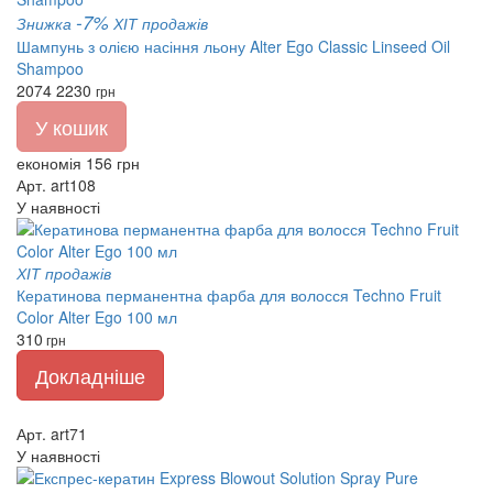
-7%
Знижка
ХІТ продажів
Шампунь з олією насіння льону Alter Ego Classic Linseed Oil
Shampoo
2074
2230
грн
У кошик
економія 156 грн
Арт. art108
У наявності
ХІТ продажів
Кератинова перманентна фарба для волосся Techno Fruit
Color Alter Ego 100 мл
310
грн
Докладніше
Арт. art71
У наявності