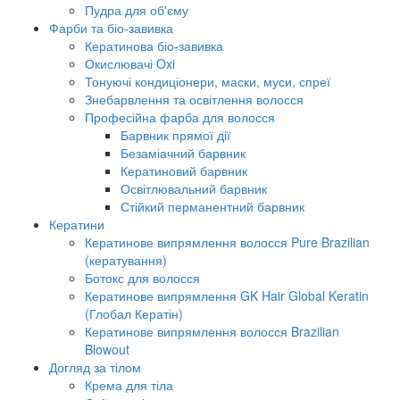
Пудра для об'єму
Фарби та біо-завивка
Кератинова біо-завивка
Окислювачі Oxi
Тонуючі кондиціонери, маски, муси, спреї
Знебарвлення та освітлення волосся
Професійна фарба для волосся
Барвник прямої дії
Безаміачний барвник
Кератиновий барвник
Освітлювальний барвник
Стійкий перманентний барвник
Кератини
Кератинове випрямлення волосся Pure Brazilian
(кератування)
Ботокс для волосся
Кератинове випрямлення GK Hair Global Keratin
(Глобал Кератін)
Кератинове випрямлення волосся Brazilian
Blowout
Догляд за тілом
Крема для тіла