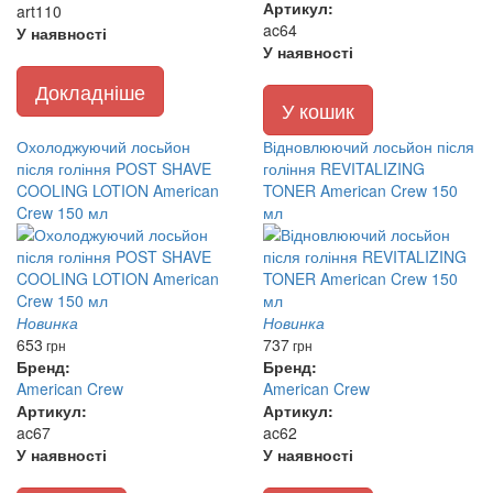
Артикул:
art110
ac64
У наявності
У наявності
Докладніше
У кошик
Охолоджуючий лосьйон
Відновлюючий лосьйон після
після гоління POST SHAVE
гоління REVITALIZING
COOLING LOTION American
TONER American Crew 150
Crew 150 мл
мл
Новинка
Новинка
653
737
грн
грн
Бренд:
Бренд:
American Crew
American Crew
Артикул:
Артикул:
ac67
ac62
У наявності
У наявності