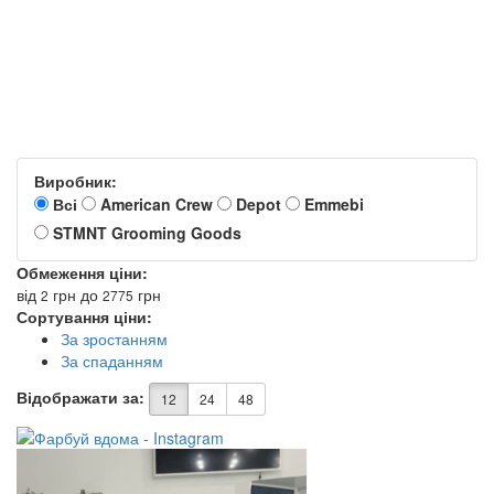
Виробник:
Всі
American Crew
Depot
Emmebi
STMNT Grooming Goods
Обмеження ціни:
від
грн
до
грн
2
2775
Сортування ціни:
За зростанням
За спаданням
Відображати за:
12
24
48