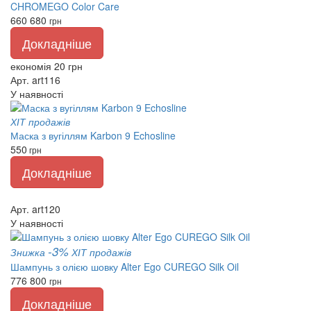
CHROMEGO Color Care
660
680
грн
Докладніше
економія 20 грн
Арт. art116
У наявності
ХІТ продажів
Маска з вугіллям Karbon 9 Echosline
550
грн
Докладніше
Арт. art120
У наявності
-3%
Знижка
ХІТ продажів
Шампунь з олією шовку Alter Ego CUREGO Silk Oil
776
800
грн
Докладніше