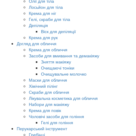
Олії для тіла
Лосьйон для тіла
Крема для ніг
Гелі, скраби для тіла
Депіляція
Віск для депіляції
Крема для рук
Догляд для обличчя
Крема для обличчя
Засоби для вмивання та демакіяжу
Зняття макіяжу
Очищаючі тоніки
Очищувальне молочко
Маски для обличчя
Хімічний пілінг
Скраби для обличчя
Лікувальна косметика для обличчя
Набори для макіяжу
Крема для повік
Чоловічі засоби для гоління
Гелі для гоління
Перукарський інструмент
Гребінці