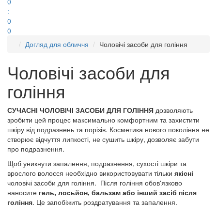
0
:
0
0
Догляд для обличчя
Чоловічі засоби для гоління
Чоловічі засоби для
гоління
СУЧАСНІ
ЧОЛОВІЧІ ЗАСОБИ ДЛЯ ГОЛІ
ННЯ
дозволяють
зробити цей процес максимально комфортним та захистити
шкіру від подразнень та порізів. Косметика нового покоління не
створює відчуття липкості, не сушить шкіру, дозволяє забути
про подразнення.
Щоб уникнути запалення, подразнення, сухості шкіри та
врослого волосся необхідно використовувати тільки
якісні
чоловічі засоби для гоління. Після гоління обов'язково
наносите
гель, лосьйон, бальзам або інший засіб після
гоління
. Це запобіжить роздратування та запалення.