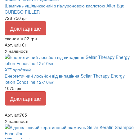
Шампунь ущільнюючий з гіалуроновою кислотою Alter Ego
CUREGO FILLER
728
750
грн
Докладніше
економія 22 грн
Арт. art161
У наявності
ХІТ продажів
Енергетичний лосьйон від випадіння Seliar Therapy Energy
lotion Echosline 12х10мл
1075
грн
Докладніше
Арт. art705
У наявності