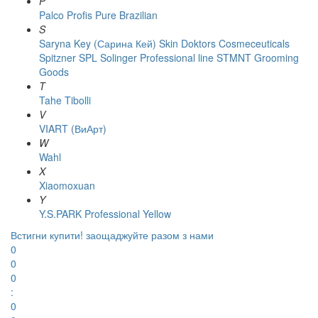
P
Palco
Profis
Pure Brazilian
S
Saryna Key (Сарина Кей)
Skin Doktors Cosmeceuticals
Spitzner
SPL Solinger Professional line
STMNT Grooming
Goods
T
Tahe
Tibolli
V
VIART (ВиАрт)
W
Wahl
X
Xiaomoxuan
Y
Y.S.PARK Professional
Yellow
Встигни купити!
заощаджуйте разом з нами
0
0
0
:
0