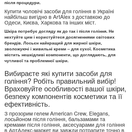
після процедури.
Купити чоловічі засоби для гоління в Україні
найбільш вигідно в ArtAlex з доставкою до
Одеси, Києва, Харкова та інших міст.
Шкіра потребує догляду як до так і після гоління. Не
нехтуйте цим і користуйтеся досягненнями світових
брендів. Лосьєн найкращий для жирної шкіри,
зволожуючі і живильні креми – для сухої. Косметика
містить нешкідливі компоненти, що доглядають, для
чутливої та проблемної шкіри.
Вибираєте які купити засоби для
гоління? Робіть правильний вибір!
Враховуйте особливості вашої шкіри,
безпеку компонентів косметики та її
ефективність.
З прозорим гелем American Crew, Elegans,
лосьйоном після гоління, бальзамами та
кремами після гоління, аксесуарами для гоління
в АртАлекс-маркет ви завжди потрапите точно в