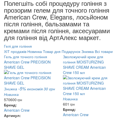
Полегшіть собі процедуру гоління з
прозорим гелем для точного гоління
American Crew, Elegans, лосьйоном
після гоління, бальзамами та
кремами після гоління, аксесуарами
для гоління від АртАлекс маркет.
Гелі для гоління
ХІТ продажів
Новинка
Товар дня
Подарунок
Знижка
Всі товари
Гель для точного гоління
Зволожуючий крем для
American Crew PRECISION
гоління MOISTURIZING
SHAVE GEL
SHAVE CREAM American
Crew 150 мл
-5%
Знижка
економія 30 грн
Новинка
Новинка
570
600
грн
601
грн
Бренд:
Бренд:
American Crew
American Crew
Артикул: