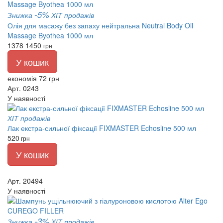
-5%
Знижка
ХІТ продажів
Олія для масажу без запаху нейтральна Neutral Body Oil
Massage Byothea 1000 мл
1378
1450
грн
У кошик
економія 72 грн
Арт. 0243
У наявності
ХІТ продажів
Лак екстра-сильної фіксації FIXMASTER Echosline 500 мл
520
грн
У кошик
Арт. 20494
У наявності
-3%
Знижка
ХІТ продажів