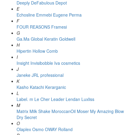
Deeply
DeFabulous
Depot
E
Echosline
Emmebi
Eugene Perma
F
FOUR REASONS
Framesi
G
Ga.Ma
Global Keratin
Goldwell
H
Hipertin
Hollow Comb
I
Insight
Invisibobble
Iva cosmetics
J
Janeke
JRL professional
K
Kasho
Katachi
Kerarganic
L
Label. m
Le Cher
Leader
Lendan
Luxliss
M
Matrix
Milk Shake
MoroccanOil
Moser
My Amazing Blow
Dry Secret
O
Olaplex
Osmo
OWAY Rolland