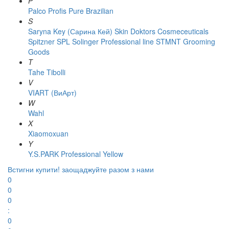
P
Palco
Profis
Pure Brazilian
S
Saryna Key (Сарина Кей)
Skin Doktors Cosmeceuticals
Spitzner
SPL Solinger Professional line
STMNT Grooming
Goods
T
Tahe
Tibolli
V
VIART (ВиАрт)
W
Wahl
X
Xiaomoxuan
Y
Y.S.PARK Professional
Yellow
Встигни купити!
заощаджуйте разом з нами
0
0
0
:
0