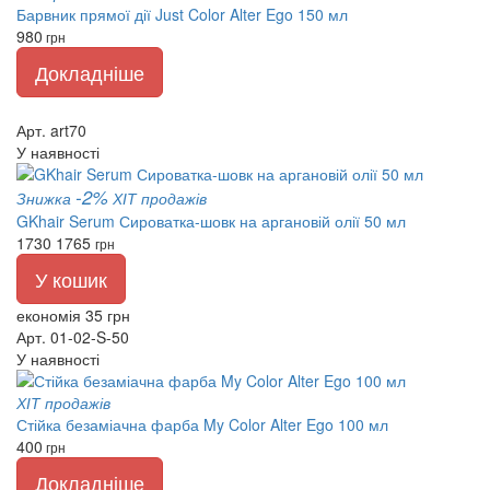
Барвник прямої дії Just Color Alter Ego 150 мл
980
грн
Докладніше
Арт. art70
У наявності
-2%
Знижка
ХІТ продажів
GKhair Serum Сироватка-шовк на аргановій олії 50 мл
1730
1765
грн
У кошик
економія 35 грн
Арт. 01-02-S-50
У наявності
ХІТ продажів
Стійка безаміачна фарба My Color Alter Ego 100 мл
400
грн
Докладніше