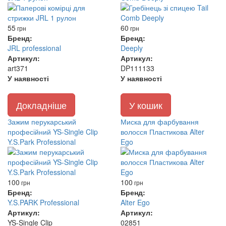
55
60
грн
грн
Бренд:
Бренд:
JRL professional
Deeply
Артикул:
Артикул:
art371
DP111133
У наявності
У наявності
Докладніше
У кошик
Зажим перукарський
Миска для фарбування
професійний YS-Single Clip
волосся Пластикова Alter
Y.S.Park Professional
Ego
100
100
грн
грн
Бренд:
Бренд:
Y.S.PARK Professional
Alter Ego
Артикул:
Артикул:
YS-Single Clip
02851