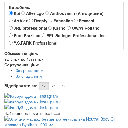
Виробник:
Всі
Alter Ego
Anthocyanin (Антоцианин)
ArtAlex
Deeply
Echosline
Emmebi
JRL professional
Kasho
OWAY Rolland
Pure Brazilian
SPL Solinger Professional line
Y.S.PARK Professional
Обмеження ціни:
від
грн
до
грн
3
43999
Сортування ціни:
За зростанням
За спаданням
Відображати за:
12
24
48
Найкраще для миття волосся