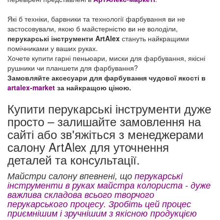
Які б техніки, барвники та технології фарбування ви не
застосовували, якою б майстерністю ви не володіли,
перукарські інструменти ArtAlex
стануть найкращими
помічниками у ваших руках.
Хочете купити гарні пеньюари, миски для фарбування, якісні
рушники чи планшети для фарбування?
Замовляйте аксесуари для фарбування чудової якості в
artalex-market
за найкращою ціною.
Купити перукарські інструменти дуже
просто – залишайте замовлення на
сайті або зв'яжіться з менеджерами
салону ArtAlex для уточнення
деталей та консультації.
Майстри салону впевнені, що
перукарські
інструменти
в руках майстра колориста - дуже
важлива складова всього творчого
перукарського процесу. Зробіть цей процес
приємнішим і зручнішим з якісною продукцією