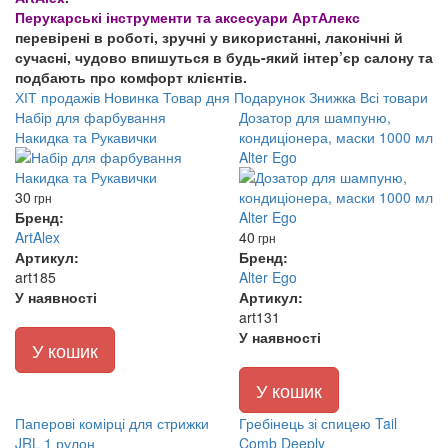
Перукарські інструменти та аксесуари АртАлекс
перевірені в роботі, зручні у використанні, лаконічні й
сучасні, чудово впишуться в будь-який інтер’єр салону та
подбають про комфорт клієнтів.
ХІТ продажів
Новинка
Товар дня
Подарунок
Знижка
Всі товари
Набір для фарбування
Дозатор для шампуню,
Накидка та Рукавички
кондиціонера, маски 1000 мл
Alter Ego
30
грн
Бренд:
ArtAlex
40
грн
Артикул:
Бренд:
art185
Alter Ego
У наявності
Артикул:
art131
У наявності
У кошик
У кошик
Паперові комірці для стрижки
Гребінець зі спицею Tail
JRL 1 рулон
Comb Deeply