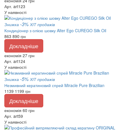
економія 24 грн
Арт. art123
У наявності
-3%
Знижка
ХІТ продажів
Кондиціонер з олією шовку Alter Ego CUREGO Silk Oil
863
890
грн
Докладніше
економія 27 грн
Арт. art124
У наявності
-5%
Знижка
ХІТ продажів
Незмивний кератиновий спрей Miracle Pure Brazilian
1139
1199
грн
Докладніше
економія 60 грн
Арт. art59
У наявності