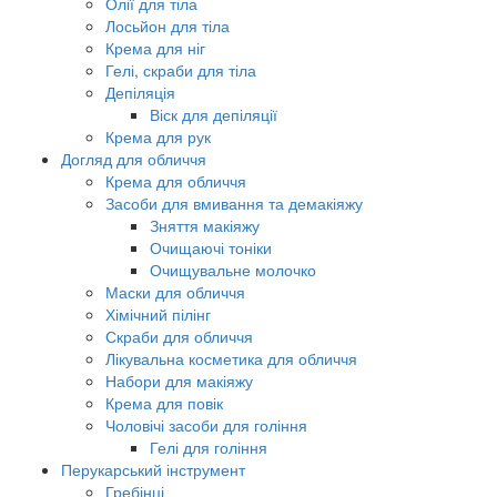
Олії для тіла
Лосьйон для тіла
Крема для ніг
Гелі, скраби для тіла
Депіляція
Віск для депіляції
Крема для рук
Догляд для обличчя
Крема для обличчя
Засоби для вмивання та демакіяжу
Зняття макіяжу
Очищаючі тоніки
Очищувальне молочко
Маски для обличчя
Хімічний пілінг
Скраби для обличчя
Лікувальна косметика для обличчя
Набори для макіяжу
Крема для повік
Чоловічі засоби для гоління
Гелі для гоління
Перукарський інструмент
Гребінці