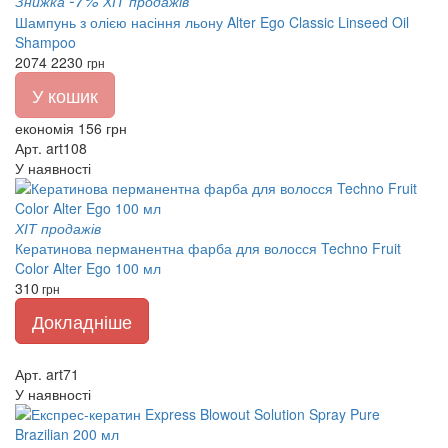
Знижка
ХІТ продажів
Шампунь з олією насіння льону Alter Ego Classic Linseed Oil
Shampoo
2074
2230
грн
У кошик
економія 156 грн
Арт. art108
У наявності
ХІТ продажів
Кератинова перманентна фарба для волосся Techno Fruit
Color Alter Ego 100 мл
310
грн
Докладніше
Арт. art71
У наявності