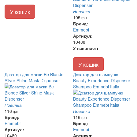
У кошик
Новинка
105
грн
Бренд:
Emmebi
Артикул:
10488
У наявності
У кошик
Дозатор для маски Be Blonde
Дозатор для шампуню
Silver Shine Mask Dispenser
Beauty Experience Dispenser
Shampoo Emmebi Italia
Новинка
116
Новинка
грн
Бренд:
116
грн
Emmebi
Бренд:
Артикул:
Emmebi
10489
Артикул: