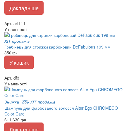
Докладніше
Арт. art111
У наявності
ХІТ продажів
Гребінець для стрижки карбоновий DeFabulous 199 мм
350
грн
У кошик
Арт. df3
У наявності
-3%
Знижка
ХІТ продажів
Шампунь для фарбованого волосся Alter Ego CHROMEGO
Color Care
611
630
грн
Докладніше