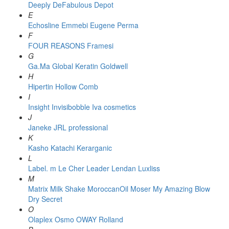
Deeply
DeFabulous
Depot
E
Echosline
Emmebi
Eugene Perma
F
FOUR REASONS
Framesi
G
Ga.Ma
Global Keratin
Goldwell
H
Hipertin
Hollow Comb
I
Insight
Invisibobble
Iva cosmetics
J
Janeke
JRL professional
K
Kasho
Katachi
Kerarganic
L
Label. m
Le Cher
Leader
Lendan
Luxliss
M
Matrix
Milk Shake
MoroccanOil
Moser
My Amazing Blow
Dry Secret
O
Olaplex
Osmo
OWAY Rolland