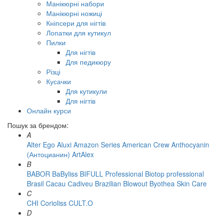
Манікюрні набори
Манікюрні ножиці
Кніпсери для нігтів
Лопатки для кутикул
Пилки
Для нігтів
Для педикюру
Різці
Кусачки
Для кутикули
Для нігтів
Онлайн курси
Пошук за брендом:
A
Alter Ego
Aluxi
Amazon Series
American Crew
Anthocyanin
(Антоцианин)
ArtAlex
B
BABOR
BaByliss
BIFULL Professional
Biotop professional
Brasil Cacau Сadiveu
Brazilian Blowout
Byothea Skin Care
C
CHI
Corioliss
CULT.O
D