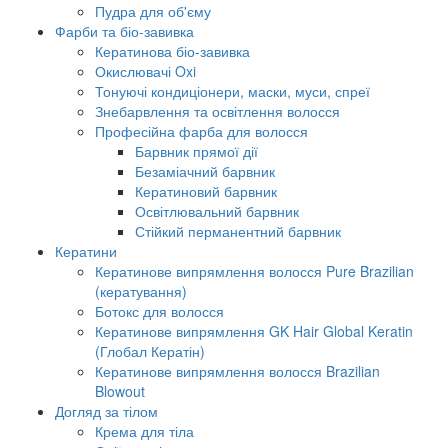
Пудра для об'єму
Фарби та біо-завивка
Кератинова біо-завивка
Окислювачі Oxi
Тонуючі кондиціонери, маски, муси, спреї
Знебарвлення та освітлення волосся
Професійна фарба для волосся
Барвник прямої дії
Безаміачний барвник
Кератиновий барвник
Освітлювальний барвник
Стійкий перманентний барвник
Кератини
Кератинове випрямлення волосся Pure Brazilian
(кератування)
Ботокс для волосся
Кератинове випрямлення GK Hair Global Keratin
(Глобал Кератін)
Кератинове випрямлення волосся Brazilian
Blowout
Догляд за тілом
Крема для тіла