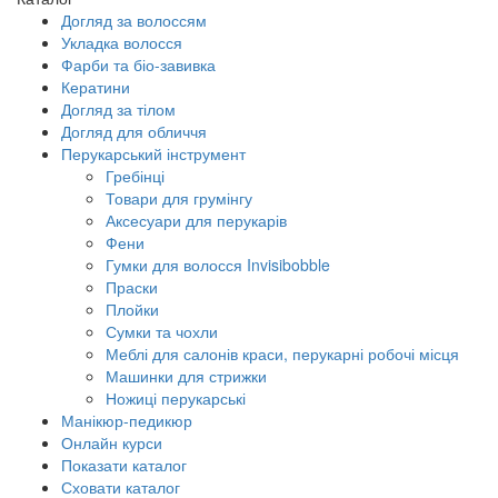
Догляд за волоссям
Укладка волосся
Фарби та біо-завивка
Кератини
Догляд за тілом
Догляд для обличчя
Перукарський інструмент
Гребінці
Товари для грумінгу
Аксесуари для перукарів
Фени
Гумки для волосся Invisibobble
Праски
Плойки
Сумки та чохли
Меблі для салонів краси, перукарні робочі місця
Машинки для стрижки
Ножиці перукарські
Манікюр-педикюр
Онлайн курси
Показати каталог
Сховати каталог