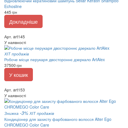
Відновлюючий кератиновий шампунь Seliar Keratin Shampoo
Echosline
445
грн
Докладніше
Арт. art145
У наявності
ХІТ продажів
Робоче місце перукаря двостороннє дзеркало ArtAlex
37500
грн
У кошик
Арт. art153
У наявності
-3%
Знижка
ХІТ продажів
Кондиціонер для захисту фарбованого волосся Alter Ego
CHROMEGO Color Care