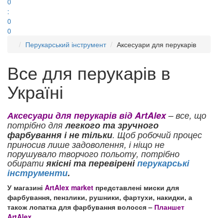
0
:
0
0
Перукарський інструмент
Аксесуари для перукарів
Все для перукарів в
Україні
Аксесуари для перукарів від ArtAlex
– все, що
потрібно для
легкого та зручного
фарбування і не тільки
. Щоб робочий процес
приносив лише задоволення, і ніщо не
порушувало творчого польоту, потрібно
обирати
якісні та перевірені
перукарські
інструменти
.
У магазині
ArtAlex market
представлені миски для
фарбування, пензлики, рушники, фартухи, накидки, а
також лопатка для фарбування волосся –
Планшет
ArtAlex
.