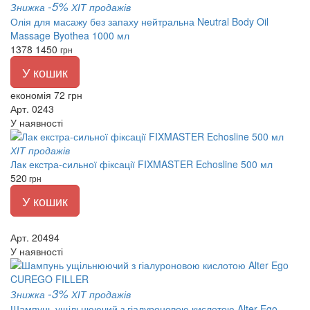
-5%
Знижка
ХІТ продажів
Олія для масажу без запаху нейтральна Neutral Body Oil
Massage Byothea 1000 мл
1378
1450
грн
У кошик
економія 72 грн
Арт. 0243
У наявності
ХІТ продажів
Лак екстра-сильної фіксації FIXMASTER Echosline 500 мл
520
грн
У кошик
Арт. 20494
У наявності
-3%
Знижка
ХІТ продажів
Шампунь ущільнюючий з гіалуроновою кислотою Alter Ego