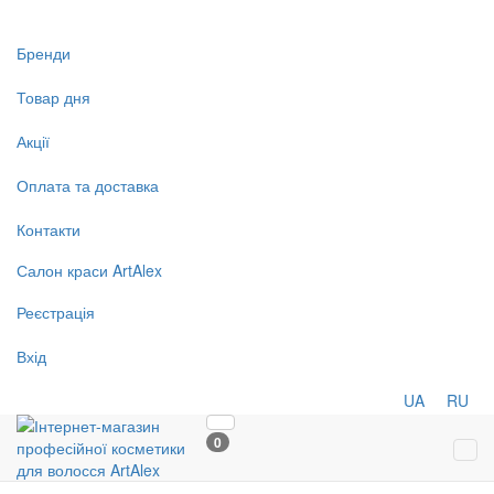
Бренди
Товар дня
Акції
Оплата та доставка
Контакти
Салон
краси
ArtAlex
Реєстрація
Вхід
UA
RU
0
Tog
navi