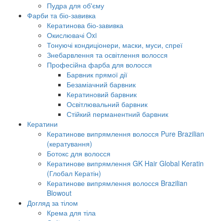
Пудра для об'єму
Фарби та біо-завивка
Кератинова біо-завивка
Окислювачі Oxi
Тонуючі кондиціонери, маски, муси, спреї
Знебарвлення та освітлення волосся
Професійна фарба для волосся
Барвник прямої дії
Безаміачний барвник
Кератиновий барвник
Освітлювальний барвник
Стійкий перманентний барвник
Кератини
Кератинове випрямлення волосся Pure Brazilian
(кератування)
Ботокс для волосся
Кератинове випрямлення GK Hair Global Keratin
(Глобал Кератін)
Кератинове випрямлення волосся Brazilian
Blowout
Догляд за тілом
Крема для тіла