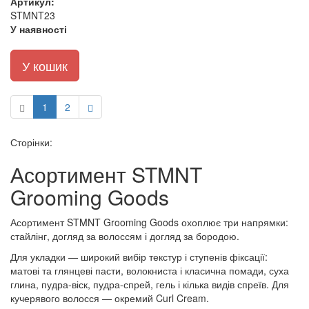
Артикул:
STMNT23
У наявності
У кошик
1
2
Сторінки:
Асортимент STMNT
Grooming Goods
Асортимент STMNT Grooming Goods охоплює три напрямки:
стайлінг, догляд за волоссям і догляд за бородою.
Для укладки — широкий вибір текстур і ступенів фіксації:
матові та глянцеві пасти, волокниста і класична помади, суха
глина, пудра-віск, пудра-спрей, гель і кілька видів спреїв. Для
кучерявого волосся — окремий Curl Cream.