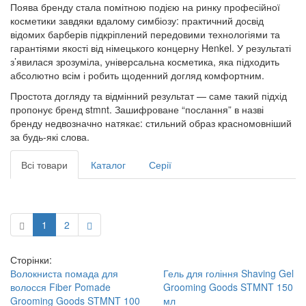
Поява бренду стала помітною подією на ринку професійної
косметики завдяки вдалому симбіозу: практичний досвід
відомих барберів підкріплений передовими технологіями та
гарантіями якості від німецького концерну Henkel. У результаті
з’явилася зрозуміла, універсальна косметика, яка підходить
абсолютно всім і робить щоденний догляд комфортним.
Простота догляду та відмінний результат — саме такий підхід
пропонує бренд stmnt. Зашифроване “послання” в назві
бренду недвозначно натякає: стильний образ красномовніший
за будь-які слова.
Всі товари
Каталог
Серії
1
2
Сторінки:
Волокниста помада для
Гель для гоління Shaving Gel
волосся Fiber Pomade
Grooming Goods STMNT 150
Grooming Goods STMNT 100
мл