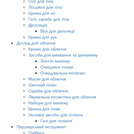
Олії для тіла
Лосьйон для тіла
Крема для ніг
Гелі, скраби для тіла
Депіляція
Віск для депіляції
Крема для рук
Догляд для обличчя
Крема для обличчя
Засоби для вмивання та демакіяжу
Зняття макіяжу
Очищаючі тоніки
Очищувальне молочко
Маски для обличчя
Хімічний пілінг
Скраби для обличчя
Лікувальна косметика для обличчя
Набори для макіяжу
Крема для повік
Чоловічі засоби для гоління
Гелі для гоління
Перукарський інструмент
Гребінці