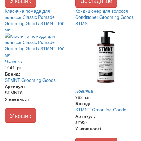
У кошик
Докладніше
Класична помада для
Кондиціонер для волосся
волосся Classic Pomade
Conditioner Grooming Goods
Grooming Goods STMNT 100
STMNT
мл
Новинка
1041
грн
Бренд:
STMNT Grooming Goods
Артикул:
Новинка
STMNT8
962
грн
У наявності
Бренд:
STMNT Grooming Goods
У кошик
Артикул:
art934
У наявності