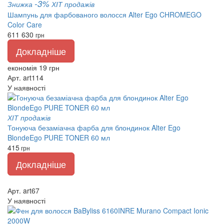
-3%
Знижка
ХІТ продажів
Шампунь для фарбованого волосся Alter Ego CHROMEGO
Color Care
611
630
грн
Докладніше
економія 19 грн
Арт. art114
У наявності
ХІТ продажів
Тонуюча безаміачна фарба для блондинок Alter Ego
BlondeEgo PURE TONER 60 мл
415
грн
Докладніше
Арт. art67
У наявності