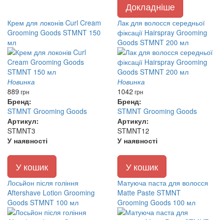
Докладніше
Крем для локонів Curl Cream
Лак для волосся середньої
Grooming Goods STMNT 150
фіксації Hairspray Grooming
мл
Goods STMNT 200 мл
Новинка
Новинка
889
1042
грн
грн
Бренд:
Бренд:
STMNT Grooming Goods
STMNT Grooming Goods
Артикул:
Артикул:
STMNT3
STMNT12
У наявності
У наявності
У кошик
У кошик
Лосьйон після гоління
Матуюча паста для волосся
Aftershave Lotion Grooming
Matte Paste STMNT
Goods STMNT 100 мл
Grooming Goods 100 мл