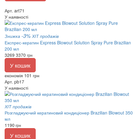
Арт. art71
У наявності
-3%
Знижка
ХІТ продажів
Експрес-кератин Express Blowout Solution Spray Pure Brazilian
200 мл
3269
3370
грн
У кошик
економія 101 грн
Арт. pb17
У наявності
ХІТ продажів
Розгладжуючий кератиновий кондиціонер Brazilian Blowout 350
мл
1190
грн
У кошик