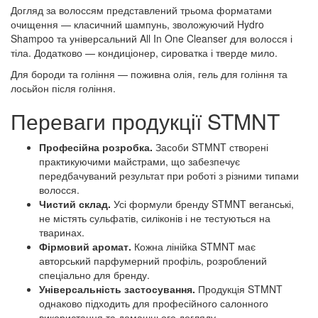
Догляд за волоссям представлений трьома форматами
очищення — класичний шампунь, зволожуючий Hydro
Shampoo та універсальний All In One Cleanser для волосся і
тіла. Додатково — кондиціонер, сироватка і тверде мило.
Для бороди та гоління — поживна олія, гель для гоління та
лосьйон після гоління.
Переваги продукції STMNT
Професійна розробка.
Засоби STMNT створені
практикуючими майстрами, що забезпечує
передбачуваний результат при роботі з різними типами
волосся.
Чистий склад.
Усі формули бренду STMNT веганські,
не містять сульфатів, силіконів і не тестуються на
тваринах.
Фірмовий аромат.
Кожна лінійка STMNT має
авторський парфумерний профіль, розроблений
спеціально для бренду.
Універсальність застосування.
Продукція STMNT
однаково підходить для професійного салонного
використання та домашнього догляду.