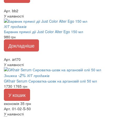
Арт. bb2
У наявності
ХІТ продажів
Барвник прямої дії Just Color Alter Ego 150 мл
980
грн
Докладніше
Арт. art70
У наявності
-2%
Знижка
ХІТ продажів
GKhair Serum Сироватка-шовк на аргановій олії 50 мл
1730
1765
грн
У кошик
економія 35 грн
Арт. 01-02-S-50
У наявності