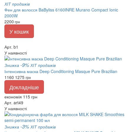
ХІТ продажів
Фен для волосся BaByliss 6160INRE Murano Compact Ionic
2000W
2200
грн
У кошик
Арт. b1
У наявності
-9%
Знижка
ХІТ продажів
Інтенсивна маска Deep Conditioning Masque Pure Brazilian
1160
1275
грн
Докладніше
економія 115 грн
Арт. art49
У наявності
-3%
Знижка
ХІТ продажів