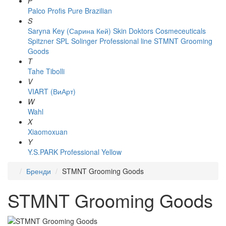
P
Palco
Profis
Pure Brazilian
S
Saryna Key (Сарина Кей)
Skin Doktors Cosmeceuticals
Spitzner
SPL Solinger Professional line
STMNT Grooming
Goods
T
Tahe
Tibolli
V
VIART (ВиАрт)
W
Wahl
X
Xiaomoxuan
Y
Y.S.PARK Professional
Yellow
Бренди
STMNT Grooming Goods
STMNT Grooming Goods