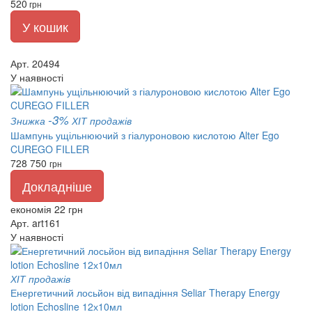
520
грн
У кошик
Арт. 20494
У наявності
-3%
Знижка
ХІТ продажів
Шампунь ущільнюючий з гіалуроновою кислотою Alter Ego
CUREGO FILLER
728
750
грн
Докладніше
економія 22 грн
Арт. art161
У наявності
ХІТ продажів
Енергетичний лосьйон від випадіння Seliar Therapy Energy
lotion Echosline 12х10мл