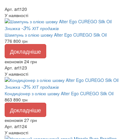
Арт. art120
У наявності
-3%
Знижка
ХІТ продажів
Шампунь з олією шовку Alter Ego CUREGO Silk Oil
776
800
грн
Докладніше
економія 24 грн
Арт. art123
У наявності
-3%
Знижка
ХІТ продажів
Кондиціонер з олією шовку Alter Ego CUREGO Silk Oil
863
890
грн
Докладніше
економія 27 грн
Арт. art124
У наявності