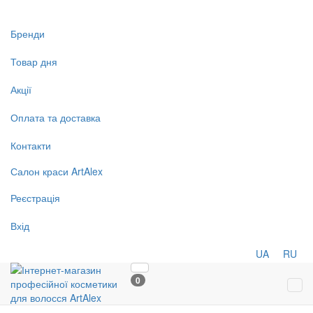
Бренди
Товар дня
Акції
Оплата та доставка
Контакти
Салон
краси
ArtAlex
Реєстрація
Вхід
UA
RU
0
Tog
navi