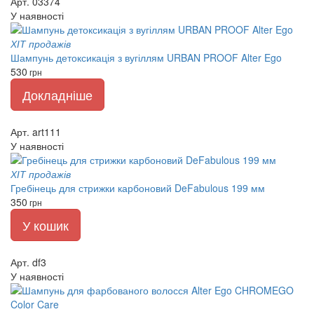
Арт. 03374
У наявності
ХІТ продажів
Шампунь детоксикація з вугіллям URBAN PROOF Alter Ego
530
грн
Докладніше
Арт. art111
У наявності
ХІТ продажів
Гребінець для стрижки карбоновий DeFabulous 199 мм
350
грн
У кошик
Арт. df3
У наявності