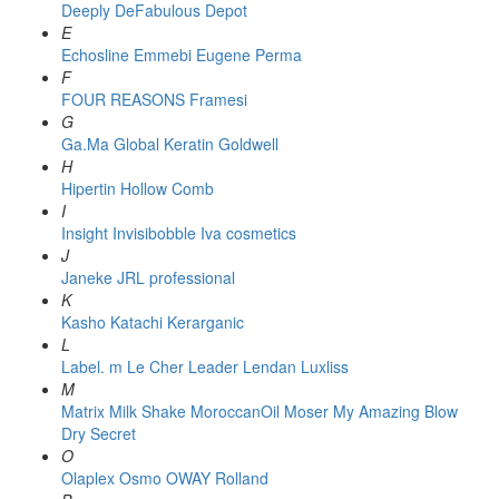
Deeply
DeFabulous
Depot
E
Echosline
Emmebi
Eugene Perma
F
FOUR REASONS
Framesi
G
Ga.Ma
Global Keratin
Goldwell
H
Hipertin
Hollow Comb
I
Insight
Invisibobble
Iva cosmetics
J
Janeke
JRL professional
K
Kasho
Katachi
Kerarganic
L
Label. m
Le Cher
Leader
Lendan
Luxliss
M
Matrix
Milk Shake
MoroccanOil
Moser
My Amazing Blow
Dry Secret
O
Olaplex
Osmo
OWAY Rolland