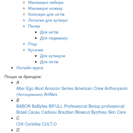
Манікюрні набори
Манікюрні ножиці
Кніпсери для нігтів
Лопатки для кутикул
Пилки
Для нігтів
Для педикюру
Різці
Кусачки
Для кутикули
Для нігтів
Онлайн курси
Пошук за брендом:
A
Alter Ego
Aluxi
Amazon Series
American Crew
Anthocyanin
(Антоцианин)
ArtAlex
B
BABOR
BaByliss
BIFULL Professional
Biotop professional
Brasil Cacau Сadiveu
Brazilian Blowout
Byothea Skin Care
C
CHI
Corioliss
CULT.O
D