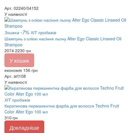
Арт. 02240/04152
У наявності
-7%
Знижка
ХІТ продажів
Шампунь з олією насіння льону Alter Ego Classic Linseed Oil
Shampoo
2074
2230
грн
У кошик
економія 156 грн
Арт. art108
У наявності
ХІТ продажів
Кератинова перманентна фарба для волосся Techno Fruit
Color Alter Ego 100 мл
310
грн
Докладніше