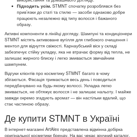
Підходить усім.
STMNT спочатку розроблявся без
прив’язки до статі та стилю — засоби однаково добре
працюють незалежно від типу волосся і бажаного
образу.
Активні компоненти в лінійці догляду. Шампуні та кондиціонери
STMNT містять активоване вугілля для глибокого очищення і
ментол для відчуття свіжості. Карнаубський віск у складі
забезпечує стійку укладку, яка не втрачає форму від тепла, не
залишає жирного блиску і легко змивається звичайним
шампунем.
Відгуки клієнтів про косметику STMNT багато в чому
збігаються. Фіксація тримається весь день і поводиться
передбачувано на будь-якому волоссі. Укладка легко
змивається, не обтяжує волосся і не залишає нальоту. І майже
завжди окремо згадують аромат — він настільки вдалий, що
стає частиною образу.
Де купити STMNT в Україні
В інтернет-магазині ArtAlex представлена відмінна добірка
оригінальної косметики бренду. На вас чекає зручний каталог,