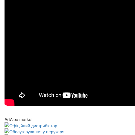
ArtAlex market