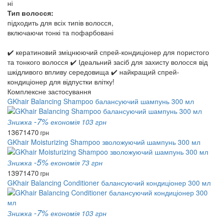
ні
Тип волосся:
підходить для всіх типів волосся,
включаючи тонкі та пофарбовані
✔️ кератиновий зміцнюючий спрей-кондиціонер для пористого
та тонкого волосся ✔️ Ідеальний засіб для захисту волосся від
шкідливого впливу середовища ✔️ найкращий спрей-
кондиціонер для відпустки влітку!
Комплексне застосування
GKhair Balancing Shampoo балансуючий шампунь 300 мл
-7%
Знижка
економія 103 грн
1367
1470
грн
GKhair Moisturizing Shampoo зволожуючий шампунь 300 мл
-5%
Знижка
економія 73 грн
1397
1470
грн
GKhair Balancing Conditioner балансуючий кондиціонер 300 мл
-7%
Знижка
економія 103 грн