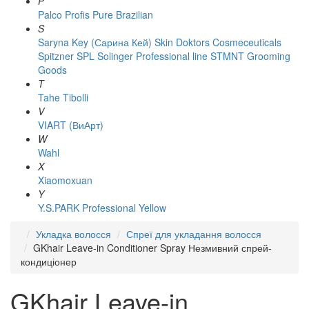
P
Palco
Profis
Pure Brazilian
S
Saryna Key (Сарина Кей)
Skin Doktors Cosmeceuticals
Spitzner
SPL Solinger Professional line
STMNT Grooming
Goods
T
Tahe
Tibolli
V
VIART (ВиАрт)
W
Wahl
X
Xiaomoxuan
Y
Y.S.PARK Professional
Yellow
Укладка волосся
Спреї для укладання волосся
GKhair Leave-in Conditioner Spray Незмивний спрей-
кондиціонер
GKhair Leave-in