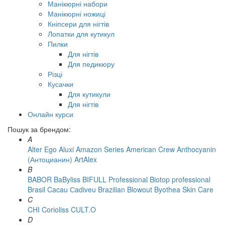
Манікюрні набори
Манікюрні ножиці
Кніпсери для нігтів
Лопатки для кутикул
Пилки
Для нігтів
Для педикюру
Різці
Кусачки
Для кутикули
Для нігтів
Онлайн курси
Пошук за брендом:
A
Alter Ego
Aluxi
Amazon Series
American Crew
Anthocyanin
(Антоцианин)
ArtAlex
B
BABOR
BaByliss
BIFULL Professional
Biotop professional
Brasil Cacau Сadiveu
Brazilian Blowout
Byothea Skin Care
C
CHI
Corioliss
CULT.O
D