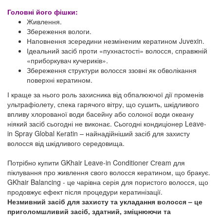
Головні його фішки:
Живлення.
Збереження вологи.
Наповнення зсередини незміненим кератином Juvexin.
Ідеальний засіб проти «пухнастості» волосся, справжній
«приборкувач кучериків».
Збереження структури волосся ззовні як обволікання
поверхні кератином.
І краще за нього роль захисника від обпалюючої дії променів
ультрафіолету, спека гарячого вітру, що сушить, шкідливого
впливу хлорованої води басейну або солоної води океану
ніякий засіб сьогодні не виконає. Сьогодні кондиціонер Leave-
in Spray Global Кеratin – найнадійніший засіб для захисту
волосся від шкідливого середовища.
Потрібно купити GKhair Leave-in Conditioner Сream для
піклування про живлення свого волосся кератином, що бракує.
GKhair Balancing - це чарівна серія для пористого волосся, що
продовжує ефект після процедури кератинізації.
Незмивний засіб для захисту та укладання волосся – це
приголомшливий засіб, здатний, зміцнюючи та