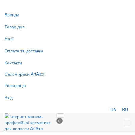
Бренди
Товар дня
Акції
Оплата та доставка
Контакти
Салон
краси
ArtAlex
Реєстрація
Вхід
UA
RU
0
Tog
navi