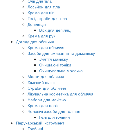
Олії для тіла
Лосьйон для тіла
Крема для ніг
Гелі, скраби для тіла
Депіляція
Віск для депіляції
Крема для рук
Догляд для обличчя
Крема для обличчя
Засоби для вмивання та демакіяжу
Зняття макіяжу
Очищаючі тоніки
Очищувальне молочко
Маски для обличчя
Хімічний пілінг
Скраби для обличчя
Лікувальна косметика для обличчя
Набори для макіяжу
Крема для повік
Чоловічі засоби для гоління
Гелі для гоління
Перукарський інструмент
Гребінці