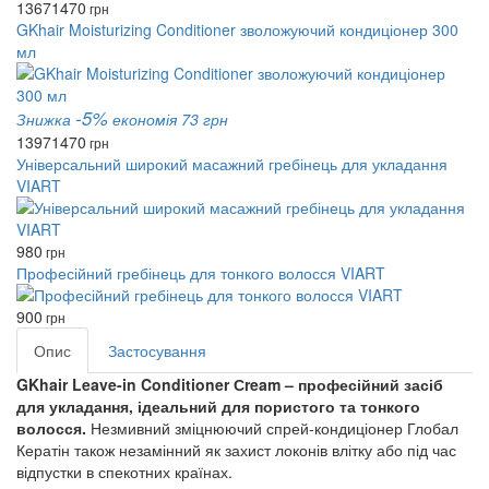
1367
1470
грн
GKhair Moisturizing Conditioner зволожуючий кондиціонер 300
мл
-5%
Знижка
економія 73 грн
1397
1470
грн
Універсальний широкий масажний гребінець для укладання
VIART
980
грн
Професійний гребінець для тонкого волосся VIART
900
грн
Опис
Застосування
GKhair Leave-in Conditioner Сream – професійний засіб
для укладання, ідеальний для пористого та тонкого
волосся.
Незмивний зміцнюючий спрей-кондиціонер Глобал
Кератін також незамінний як захист локонів влітку або під час
відпустки в спекотних країнах.