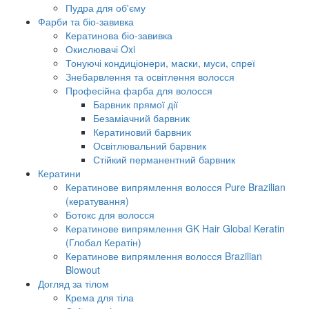
Пудра для об'єму
Фарби та біо-завивка
Кератинова біо-завивка
Окислювачі Oxi
Тонуючі кондиціонери, маски, муси, спреї
Знебарвлення та освітлення волосся
Професійна фарба для волосся
Барвник прямої дії
Безаміачний барвник
Кератиновий барвник
Освітлювальний барвник
Стійкий перманентний барвник
Кератини
Кератинове випрямлення волосся Pure Brazilian
(кератування)
Ботокс для волосся
Кератинове випрямлення GK Hair Global Keratin
(Глобал Кератін)
Кератинове випрямлення волосся Brazilian
Blowout
Догляд за тілом
Крема для тіла