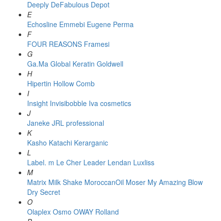
Deeply
DeFabulous
Depot
E
Echosline
Emmebi
Eugene Perma
F
FOUR REASONS
Framesi
G
Ga.Ma
Global Keratin
Goldwell
H
Hipertin
Hollow Comb
I
Insight
Invisibobble
Iva cosmetics
J
Janeke
JRL professional
K
Kasho
Katachi
Kerarganic
L
Label. m
Le Cher
Leader
Lendan
Luxliss
M
Matrix
Milk Shake
MoroccanOil
Moser
My Amazing Blow
Dry Secret
O
Olaplex
Osmo
OWAY Rolland