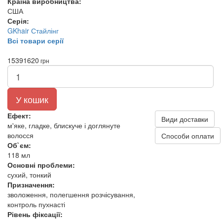
Країна виробництва:
США
Серія:
GKhair Стайлінг
Всі товари серії
1539
1620
грн
У кошик
Ефект:
Види доставки
м'яке, гладке, блискуче і доглянуте
волосся
Способи оплати
Об`єм:
118 мл
Основні проблеми:
сухий, тонкий
Призначення:
зволоження, полегшення розчісування,
контроль пухнасті
Рівень фіксації: