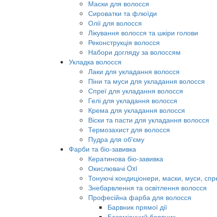
Маски для волосся
Сироватки та флюїди
Олії для волосся
Лікування волосся та шкіри голови
Реконструкція волосся
Набори догляду за волоссям
Укладка волосся
Лаки для укладання волосся
Піни та муси для укладання волосся
Спреї для укладання волосся
Гелі для укладання волосся
Крема для укладання волосся
Віски та пасти для укладання волосся
Термозахист для волосся
Пудра для об'єму
Фарби та біо-завивка
Кератинова біо-завивка
Окислювачі Oxi
Тонуючі кондиціонери, маски, муси, спр
Знебарвлення та освітлення волосся
Професійна фарба для волосся
Барвник прямої дії
Безаміачний барвник