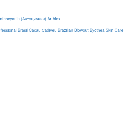
nthocyanin (Антоцианин)
ArtAlex
ofessional
Brasil Cacau Сadiveu
Brazilian Blowout
Byothea Skin Care