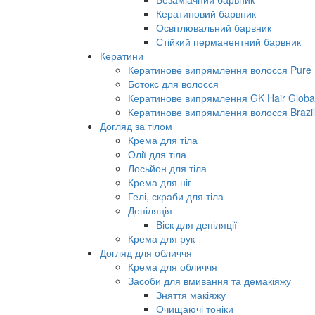
Кератиновий барвник
Освітлювальний барвник
Стійкий перманентний барвник
Кератини
Кератинове випрямлення волосся Pure B
Ботокс для волосся
Кератинове випрямлення GK Hair Global 
Кератинове випрямлення волосся Brazil
Догляд за тілом
Крема для тіла
Олії для тіла
Лосьйон для тіла
Крема для ніг
Гелі, скраби для тіла
Депіляція
Віск для депіляції
Крема для рук
Догляд для обличчя
Крема для обличчя
Засоби для вмивання та демакіяжу
Зняття макіяжу
Очищаючі тоніки