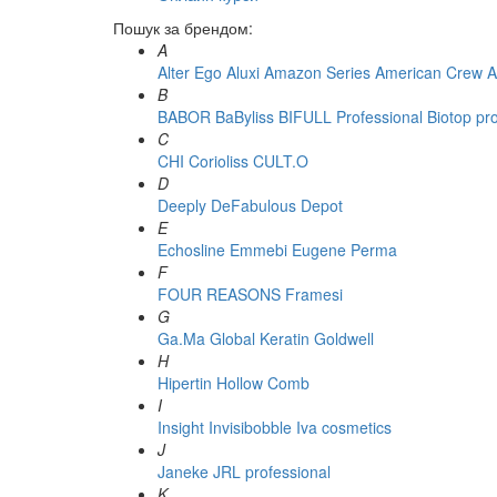
Пошук за брендом:
A
Alter Ego
Aluxi
Amazon Series
American Crew
A
B
BABOR
BaByliss
BIFULL Professional
Biotop pr
C
CHI
Corioliss
CULT.O
D
Deeply
DeFabulous
Depot
E
Echosline
Emmebi
Eugene Perma
F
FOUR REASONS
Framesi
G
Ga.Ma
Global Keratin
Goldwell
H
Hipertin
Hollow Comb
I
Insight
Invisibobble
Iva cosmetics
J
Janeke
JRL professional
K