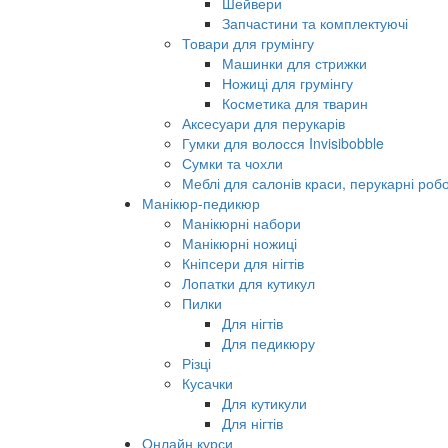
Шейвери
Запчастини та комплектуючі
Товари для грумінгу
Машинки для стрижки
Ножиці для грумінгу
Косметика для тварин
Аксесуари для перукарів
Гумки для волосся Invisibobble
Сумки та чохли
Меблі для салонів краси, перукарні робо
Манікюр-педикюр
Манікюрні набори
Манікюрні ножиці
Кніпсери для нігтів
Лопатки для кутикул
Пилки
Для нігтів
Для педикюру
Різці
Кусачки
Для кутикули
Для нігтів
Онлайн курси