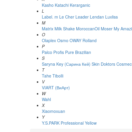
Kasho
Katachi
Kerarganic
L
Label. m
Le Cher
Leader
Lendan
Luxliss
M
Matrix
Milk Shake
MoroccanOil
Moser
My Amazi
O
Olaplex
Osmo
OWAY Rolland
P
Palco
Profis
Pure Brazilian
S
Saryna Key (Сарина Кей)
Skin Doktors Cosmece
T
Tahe
Tibolli
V
VIART (ВиАрт)
W
Wahl
X
Xiaomoxuan
Y
Y.S.PARK Professional
Yellow