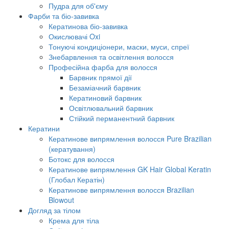
Пудра для об'єму
Фарби та біо-завивка
Кератинова біо-завивка
Окислювачі Oxi
Тонуючі кондиціонери, маски, муси, спреї
Знебарвлення та освітлення волосся
Професійна фарба для волосся
Барвник прямої дії
Безаміачний барвник
Кератиновий барвник
Освітлювальний барвник
Стійкий перманентний барвник
Кератини
Кератинове випрямлення волосся Pure Brazilian
(кератування)
Ботокс для волосся
Кератинове випрямлення GK Hair Global Keratin
(Глобал Кератін)
Кератинове випрямлення волосся Brazilian
Blowout
Догляд за тілом
Крема для тіла