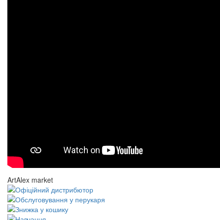
ArtAlex market