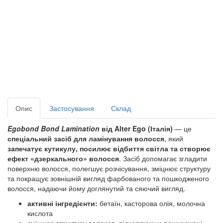
Опис
Застосування
Склад
Egobond Bond Lamination
від Alter Ego (Італія)
— це
спеціальний засіб для ламінування волосся
, який
запечатує кутикулу, посилює відбиття світла та створює
ефект «дзеркального» волосся
. Засіб допомагає
згладити
поверхню волосся, полегшує розчісування, зміцнює структуру
та покращує зовнішній вигляд фарбованого та пошкодженого
волосся
, надаючи йому доглянутий та сяючий вигляд.
активні інгредієнти:
бетаїн, касторова олія, молочна
кислота