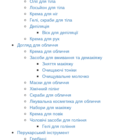
Олії для тіла
Лосьйон для тіла
Крема для ніг
Гелі, скраби для тіла
Депіляція
Віск для депіляції
Крема для рук
Догляд для обличчя
Крема для обличчя
Засоби для вмивання та демакіяжу
Зняття макіяжу
Очищаючі тоніки
Очищувальне молочко
Маски для обличчя
Хімічний пілінг
Скраби для обличчя
Лікувальна косметика для обличчя
Набори для макіяжу
Крема для повік
Чоловічі засоби для гоління
Гелі для гоління
Перукарський інструмент
Гребінці