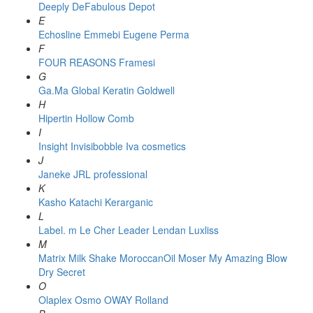
Deeply
DeFabulous
Depot
E
Echosline
Emmebi
Eugene Perma
F
FOUR REASONS
Framesi
G
Ga.Ma
Global Keratin
Goldwell
H
Hipertin
Hollow Comb
I
Insight
Invisibobble
Iva cosmetics
J
Janeke
JRL professional
K
Kasho
Katachi
Kerarganic
L
Label. m
Le Cher
Leader
Lendan
Luxliss
M
Matrix
Milk Shake
MoroccanOil
Moser
My Amazing Blow
Dry Secret
O
Olaplex
Osmo
OWAY Rolland