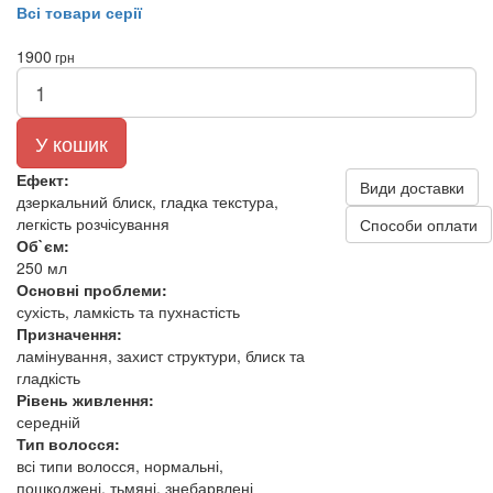
Всі товари серії
1900
грн
У кошик
Ефект:
Види доставки
дзеркальний блиск, гладка текстура,
легкість розчісування
Способи оплати
Об`єм:
250 мл
Основні проблеми:
сухість, ламкість та пухнастість
Призначення:
ламінування, захист структури, блиск та
гладкість
Рівень живлення:
середній
Тип волосся:
всі типи волосся, нормальні,
пошкоджені, тьмяні, знебарвлені