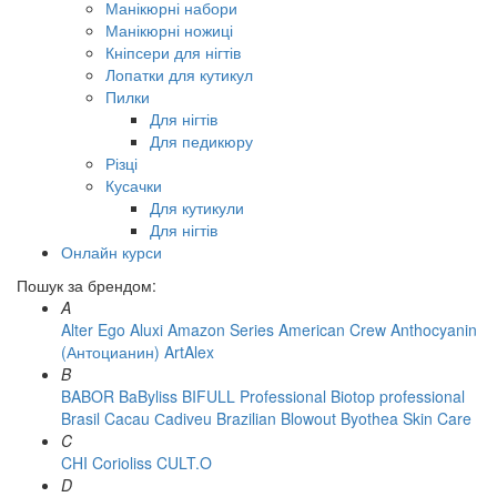
Манікюрні набори
Манікюрні ножиці
Кніпсери для нігтів
Лопатки для кутикул
Пилки
Для нігтів
Для педикюру
Різці
Кусачки
Для кутикули
Для нігтів
Онлайн курси
Пошук за брендом:
A
Alter Ego
Aluxi
Amazon Series
American Crew
Anthocyanin
(Антоцианин)
ArtAlex
B
BABOR
BaByliss
BIFULL Professional
Biotop professional
Brasil Cacau Сadiveu
Brazilian Blowout
Byothea Skin Care
C
CHI
Corioliss
CULT.O
D