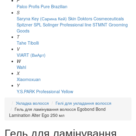
P
Palco
Profis
Pure Brazilian
S
Saryna Key (Сарина Кей)
Skin Doktors Cosmeceuticals
Spitzner
SPL Solinger Professional line
STMNT Grooming
Goods
T
Tahe
Tibolli
V
VIART (ВиАрт)
W
Wahl
X
Xiaomoxuan
Y
Y.S.PARK Professional
Yellow
Укладка волосся
Гелі для укладання волосся
Гель для ламінування волосся Egobond Bond
Lamination Alter Ego 250 мл
Гель для ламінування