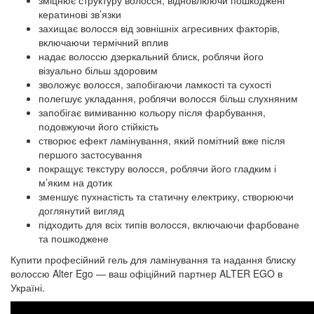
зміцнює структуру волосся, відновлюючи пошкоджені
кератинові зв’язки
захищає волосся від зовнішніх агресивних факторів,
включаючи термічний вплив
надає волоссю дзеркальний блиск, роблячи його
візуально більш здоровим
зволожує волосся, запобігаючи ламкості та сухості
полегшує укладання, роблячи волосся більш слухняним
запобігає вимиванню кольору після фарбування,
подовжуючи його стійкість
створює ефект ламінування, який помітний вже після
першого застосування
покращує текстуру волосся, роблячи його гладким і
м’яким на дотик
зменшує пухнастість та статичну електрику, створюючи
доглянутий вигляд
підходить для всіх типів волосся, включаючи фарбоване
та пошкоджене
Купити професійний гель для ламінування та надання блиску
волоссю Alter Ego — ваш офіційний партнер ALTER EGO в
Україні.