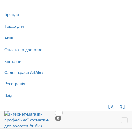
Бренди
Товар дня
Акції
Оплата та доставка
Контакти
Салон
краси
ArtAlex
Реєстрація
Вхід
UA
RU
0
Tog
navi