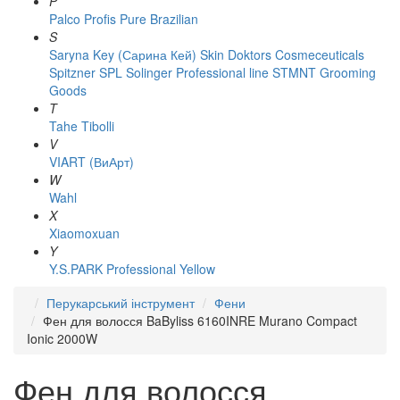
P
Palco
Profis
Pure Brazilian
S
Saryna Key (Сарина Кей)
Skin Doktors Cosmeceuticals
Spitzner
SPL Solinger Professional line
STMNT Grooming
Goods
T
Tahe
Tibolli
V
VIART (ВиАрт)
W
Wahl
X
Xiaomoxuan
Y
Y.S.PARK Professional
Yellow
Перукарський інструмент
Фени
Фен для волосся BaByliss 6160INRE Murano Compact
Ionic 2000W
Фен для волосся