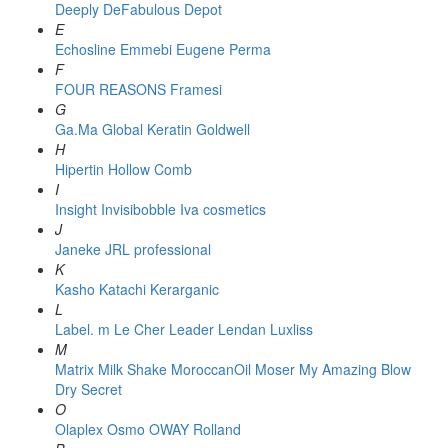
Deeply
DeFabulous
Depot
E
Echosline
Emmebi
Eugene Perma
F
FOUR REASONS
Framesi
G
Ga.Ma
Global Keratin
Goldwell
H
Hipertin
Hollow Comb
I
Insight
Invisibobble
Iva cosmetics
J
Janeke
JRL professional
K
Kasho
Katachi
Kerarganic
L
Label. m
Le Cher
Leader
Lendan
Luxliss
M
Matrix
Milk Shake
MoroccanOil
Moser
My Amazing Blow
Dry Secret
O
Olaplex
Osmo
OWAY Rolland