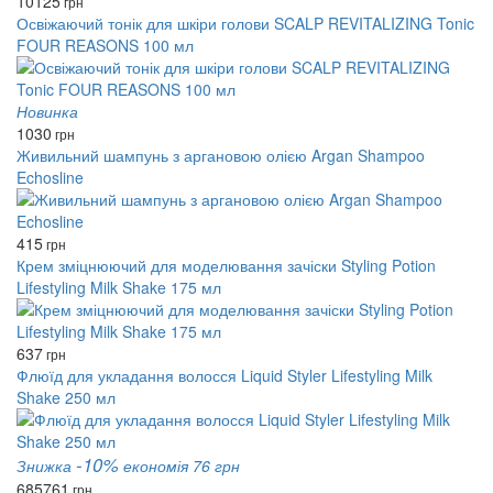
10125
грн
Освіжаючий тонік для шкіри голови SCALP REVITALIZING Tonic
FOUR REASONS 100 мл
Новинка
1030
грн
Живильний шампунь з аргановою олією Argan Shampoo
Echosline
415
грн
Крем зміцнюючий для моделювання зачіски Styling Potion
Lifestyling Milk Shake 175 мл
637
грн
Флюїд для укладання волосся Liquid Styler Lifestyling Milk
Shake 250 мл
-10%
Знижка
економія 76 грн
685
761
грн