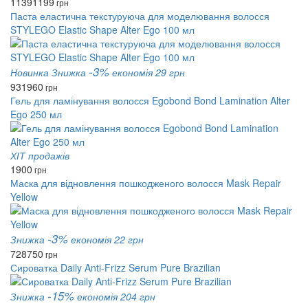
1139
1199
грн
Паста еластична текстуруюча для моделювання волосся
STYLEGO Elastic Shape Alter Ego 100 мл
-3%
Новинка
Знижка
економія 29 грн
931
960
грн
Гель для ламінування волосся Egobond Bond Lamination Alter
Ego 250 мл
ХІТ продажів
1900
грн
Маска для відновлення пошкодженого волосся Mask Repair
Yellow
-3%
Знижка
економія 22 грн
728
750
грн
Сироватка Daily Anti-Frizz Serum Pure Brazilian
-15%
Знижка
економія 204 грн