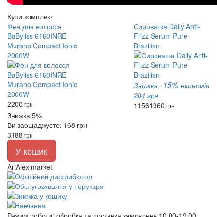
Купи комплект
Фен для волосся
Сироватка Daily Anti-
BaByliss 6160INRE
Frizz Serum Pure
Murano Compact Ionic
Brazilian
2000W
-15%
Знижка
економія
204 грн
2200
грн
1156
1360
грн
Знижка 5%
Ви заощаджуєте: 168 грн
3188
грн
У кошик
ArtAlex market
Режим роботи:
обробка та доставка замовлень 10.00-19.00,