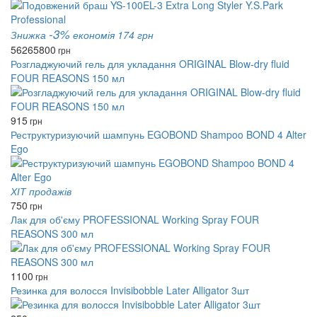
-3%
Знижка
економія 174 грн
5626
5800
грн
Розгладжуючий гель для укладання ORIGINAL Blow-dry fluid
FOUR REASONS 150 мл
915
грн
Реструктуризуючий шампунь EGOBOND Shampoo BOND 4 Alter
Ego
ХІТ продажів
750
грн
Лак для об'єму PROFESSIONAL Working Spray FOUR
REASONS 300 мл
1100
грн
Резинка для волосся Invisibobble Later Alligator 3шт