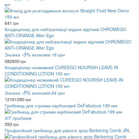
мл
641
грн
Кондиціонер для нейтралізації мідних відтінків CHROMEGO
ANTI-ORANGE Alter Ego
-3%
Знижка
економія 18 грн
582
600
грн
Кондиціонер незмивний CUREEGO NOURISH LEAVE-IN
CONDITIONING LOTION 150 мл
-5%
Знижка
економія 64 грн
1216
1280
грн
Гребінець для стрижки карбоновий DeFabulous 199 мм
ХІТ продажів
350
грн
Професійний гребінець для рівного зрізу Barbering Comb JRL