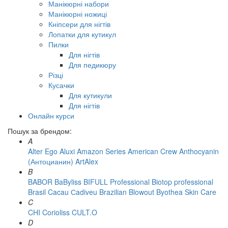
Манікюрні набори
Манікюрні ножиці
Кніпсери для нігтів
Лопатки для кутикул
Пилки
Для нігтів
Для педикюру
Різці
Кусачки
Для кутикули
Для нігтів
Онлайн курси
Пошук за брендом:
A
Alter Ego
Aluxi
Amazon Series
American Crew
Anthocyanin
(Антоцианин)
ArtAlex
B
BABOR
BaByliss
BIFULL Professional
Biotop professional
Brasil Cacau Сadiveu
Brazilian Blowout
Byothea Skin Care
C
CHI
Corioliss
CULT.O
D