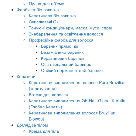
Пудра для об'єму
Фарби та біо-завивка
Кератинова біо-завивка
Окислювачі Oxi
Тонуючі кондиціонери, маски, муси, спреї
Знебарвлення та освітлення волосся
Професійна фарба для волосся
Барвник прямої дії
Безаміачний барвник
Кератиновий барвник
Освітлювальний барвник
Стійкий перманентний барвник
Кератини
Кератинове випрямлення волосся Pure Brazilian
(кератування)
Ботокс для волосся
Кератинове випрямлення GK Hair Global Keratin
(Глобал Кератін)
Кератинове випрямлення волосся Brazilian
Blowout
Догляд за тілом
Крема для тіла