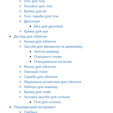
Олії для тіла
Лосьйон для тіла
Крема для ніг
Гелі, скраби для тіла
Депіляція
Віск для депіляції
Крема для рук
Догляд для обличчя
Крема для обличчя
Засоби для вмивання та демакіяжу
Зняття макіяжу
Очищаючі тоніки
Очищувальне молочко
Маски для обличчя
Хімічний пілінг
Скраби для обличчя
Лікувальна косметика для обличчя
Набори для макіяжу
Крема для повік
Чоловічі засоби для гоління
Гелі для гоління
Перукарський інструмент
Гребінці