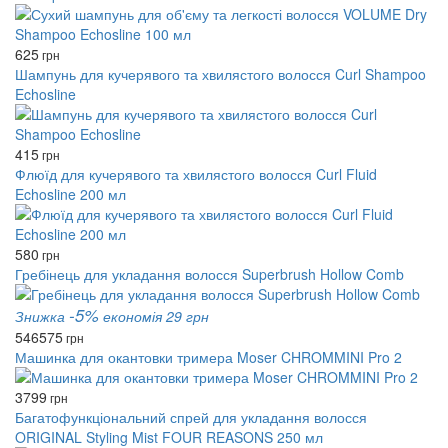
625
грн
Шампунь для кучерявого та хвилястого волосся Curl Shampoo
Echosline
415
грн
Флюїд для кучерявого та хвилястого волосся Curl Fluid
Echosline 200 мл
580
грн
Гребінець для укладання волосся Superbrush Hollow Comb
-5%
Знижка
економія 29 грн
546
575
грн
Машинка для окантовки тримера Moser CHROMMINI Pro 2
3799
грн
Багатофункціональний спрей для укладання волосся
ORIGINAL Styling Mist FOUR REASONS 250 мл