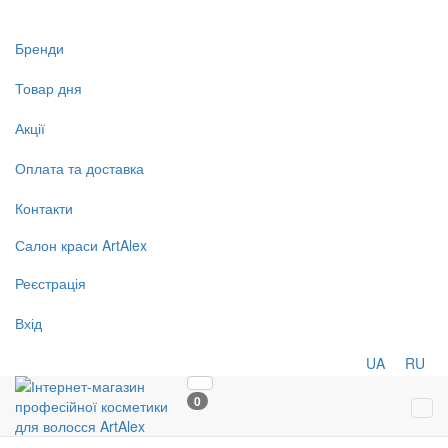
Бренди
Товар дня
Акції
Оплата та доставка
Контакти
Салон
краси
ArtAlex
Реєстрація
Вхід
UA
RU
0
Tog
navi