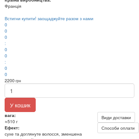
Франція
Встигни купити!
заощаджуйте разом з нами
0
0
0
:
0
0
:
0
0
2200
грн
У кошик
вага:
Види доставки
≈510 г
Ефект:
Способи оплати
сухе та доглянуте волосся, зменшена