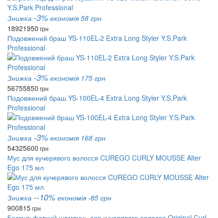
-3%
Знижка
економія 58 грн
1892
1950
грн
Подовжений браш YS-110EL-2 Extra Long Styler Y.S.Park
Professional
-3%
Знижка
економія 175 грн
5675
5850
грн
Подовжений браш YS-100EL-4 Extra Long Styler Y.S.Park
Professional
-3%
Знижка
економія 168 грн
5432
5600
грн
Мус для кучерявого волосся CUREGO CURLY MOUSSE Alter
Ego 175 мл
--10%
Знижка
економія -85 грн
900
815
грн
Безсульфатний шампунь для кучерявого волосся Original Curl