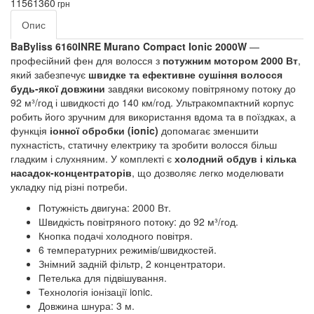
1156
1360
грн
Опис
BaByliss 6160INRE Murano Compact Ionic 2000W
—
професійний фен для волосся з
потужним мотором 2000 Вт
,
який забезпечує
швидке та ефективне сушіння волосся
будь-якої довжини
завдяки високому повітряному потоку до
92 м³/год і швидкості до 140 км/год. Ультракомпактний корпус
робить його зручним для використання вдома та в поїздках, а
функція
іонної обробки (ionic)
допомагає зменшити
пухнастість, статичну електрику та зробити волосся більш
гладким і слухняним. У комплекті є
холодний обдув і кілька
насадок-концентраторів
, що дозволяє легко моделювати
укладку під різні потреби.
Потужність двигуна: 2000 Вт.
Швидкість повітряного потоку: до 92 м³/год.
Кнопка подачі холодного повітря.
6 температурних режимів/швидкостей.
Знімний задній фільтр, 2 концентратори.
Петелька для підвішування.
Технологія іонізації ionic.
Довжина шнура: 3 м.