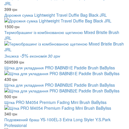
399
грн
Дорожня сумка Lightweight Travel Duffle Bag Black JRL
1500
грн
Термобрашинг із комбінованою щетиною Mixed Bristle Brush
JRL
-5%
Знижка
економія 30 грн
569
599
грн
Щітка для укладання PRO BABNB1E Paddle Brush BaByliss
430
грн
Щітка для укладання PRO BABNB2E Paddle Brush BaByliss
500
грн
Щітка PRO M4054 Premium Fading Mini Brush BaByliss
340
грн
Подовжений браш YS-100EL-3 Extra Long Styler Y.S.Park
Professional