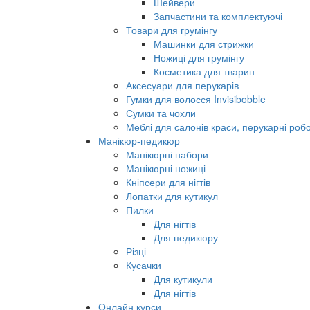
Шейвери
Запчастини та комплектуючі
Товари для грумінгу
Машинки для стрижки
Ножиці для грумінгу
Косметика для тварин
Аксесуари для перукарів
Гумки для волосся Invisibobble
Сумки та чохли
Меблі для салонів краси, перукарні робо
Манікюр-педикюр
Манікюрні набори
Манікюрні ножиці
Кніпсери для нігтів
Лопатки для кутикул
Пилки
Для нігтів
Для педикюру
Різці
Кусачки
Для кутикули
Для нігтів
Онлайн курси