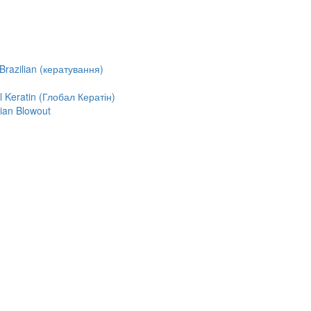
razilian (кератування)
Keratin (Глобал Кератін)
ian Blowout