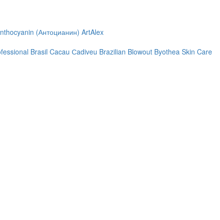
nthocyanin (Антоцианин)
ArtAlex
ofessional
Brasil Cacau Сadiveu
Brazilian Blowout
Byothea Skin Care