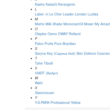
Kasho
Katachi
Kerarganic
L
Label. m
Le Cher
Leader
Lendan
Luxliss
M
Matrix
Milk Shake
MoroccanOil
Moser
My Amazi
O
Olaplex
Osmo
OWAY Rolland
P
Palco
Profis
Pure Brazilian
S
Saryna Key (Сарина Кей)
Skin Doktors Cosmece
T
Tahe
Tibolli
V
VIART (ВиАрт)
W
Wahl
X
Xiaomoxuan
Y
Y.S.PARK Professional
Yellow