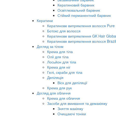
Кератиновий барвник
Освітлювальний барвник
Стійкий перманентний барвник
Кератини
Кератинове випрямлення волосся Pure B
Ботокс для волосся
Кератинове випрямлення GK Hair Global 
Кератинове випрямлення волосся Brazil
Догляд за тілом
Крема для тіла
Олії для тіла
Лосьйон для тіла
Крема для ніг
Гелі, скраби для тіла
Депіляція
Віск для депіляції
Крема для рук
Догляд для обличчя
Крема для обличчя
Засоби для вмивання та демакіяжу
Зняття макіяжу
Очищаючі тоніки