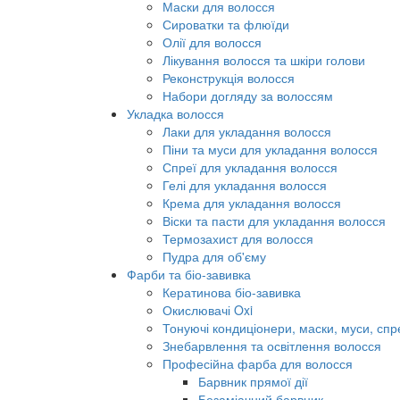
Маски для волосся
Сироватки та флюїди
Олії для волосся
Лікування волосся та шкіри голови
Реконструкція волосся
Набори догляду за волоссям
Укладка волосся
Лаки для укладання волосся
Піни та муси для укладання волосся
Спреї для укладання волосся
Гелі для укладання волосся
Крема для укладання волосся
Віски та пасти для укладання волосся
Термозахист для волосся
Пудра для об'єму
Фарби та біо-завивка
Кератинова біо-завивка
Окислювачі Oxi
Тонуючі кондиціонери, маски, муси, спр
Знебарвлення та освітлення волосся
Професійна фарба для волосся
Барвник прямої дії
Безаміачний барвник