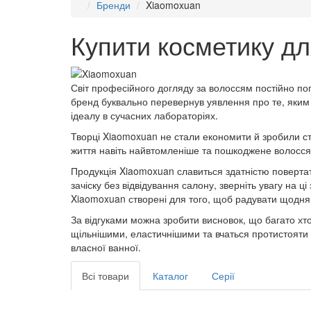
Бренди
Xiaomoxuan
Купити косметику д
Світ професійного догляду за волоссям постійно поп
бренд буквально перевернув уявлення про те, яким 
ідеалу в сучасних лабораторіях.
Творці Xiaomoxuan не стали економити й зробили ст
життя навіть найвтомленіше та пошкоджене волосся
Продукція Xiaomoxuan славиться здатністю повертат
зачіску без відвідування салону, зверніть увагу н
Xiaomoxuan створені для того, щоб радувати щодня
За відгуками можна зробити висновок, що багато х
щільнішими, еластичнішими та вчаться протистояти з
власної ванної.
Всі товари
Каталог
Серії