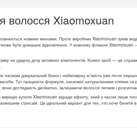
ля волосся Xiaomoxuan
овнюється новими іменами. Проте виробник Xiaomoxuan зумів виділит
може бути домашнє відновлення. У кожному флаконі Xiaomoxuan — мі
авку на ударну дозу активних компонентів. Кожен засіб — це справ
.
и пасмам дзеркальний блиск і неймовірну м’якість уже після першо
а ці засоби. Тут працюють формули, насичені натуральними оліями т
: вони доглядають делікатно, залишаючи волосся легким і розсипча
то вирішує купити Xiaomoxuan заради ефекту, який з часом лише по
овнішнім стресам. Це ідеальний варіант для тих, хто хоче бачити в 