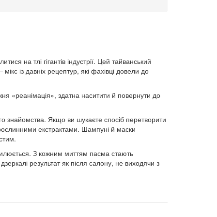
ися на тлі гігантів індустрії. Цей тайванський
кс із давніх рецептур, які фахівці довели до
жня «реанімація», здатна наситити й повернути до
го знайомства. Якщо ви шукаєте спосіб перетворити
а рослинними екстрактами. Шампуні й маски
стим.
силюється. З кожним миттям пасма стають
дзеркалі результат як після салону, не виходячи з