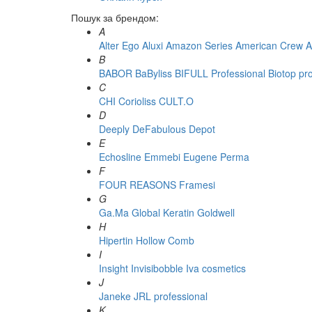
Пошук за брендом:
A
Alter Ego
Aluxi
Amazon Series
American Crew
A
B
BABOR
BaByliss
BIFULL Professional
Biotop pr
C
CHI
Corioliss
CULT.O
D
Deeply
DeFabulous
Depot
E
Echosline
Emmebi
Eugene Perma
F
FOUR REASONS
Framesi
G
Ga.Ma
Global Keratin
Goldwell
H
Hipertin
Hollow Comb
I
Insight
Invisibobble
Iva cosmetics
J
Janeke
JRL professional
K