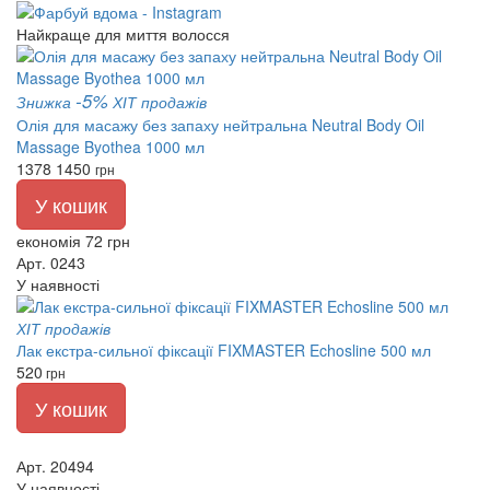
Найкраще для миття волосся
-5%
Знижка
ХІТ продажів
Олія для масажу без запаху нейтральна Neutral Body Oil
Massage Byothea 1000 мл
1378
1450
грн
У кошик
економія 72 грн
Арт. 0243
У наявності
ХІТ продажів
Лак екстра-сильної фіксації FIXMASTER Echosline 500 мл
520
грн
У кошик
Арт. 20494
У наявності