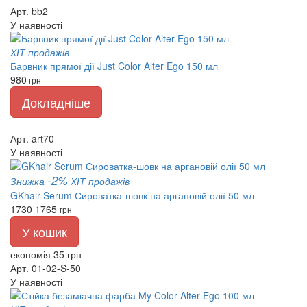
Арт. bb2
У наявності
ХІТ продажів
Барвник прямої дії Just Color Alter Ego 150 мл
980
грн
Докладніше
Арт. art70
У наявності
-2%
Знижка
ХІТ продажів
GKhair Serum Сироватка-шовк на аргановій олії 50 мл
1730
1765
грн
У кошик
економія 35 грн
Арт. 01-02-S-50
У наявності