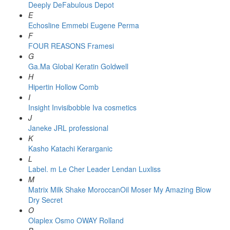
Deeply
DeFabulous
Depot
E
Echosline
Emmebi
Eugene Perma
F
FOUR REASONS
Framesi
G
Ga.Ma
Global Keratin
Goldwell
H
Hipertin
Hollow Comb
I
Insight
Invisibobble
Iva cosmetics
J
Janeke
JRL professional
K
Kasho
Katachi
Kerarganic
L
Label. m
Le Cher
Leader
Lendan
Luxliss
M
Matrix
Milk Shake
MoroccanOil
Moser
My Amazing Blow
Dry Secret
O
Olaplex
Osmo
OWAY Rolland