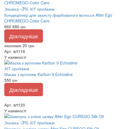
-3%
Знижка
ХІТ продажів
Кондиціонер для захисту фарбованого волосся Alter Ego
CHROMEGO Color Care
660
680
грн
Докладніше
економія 20 грн
Арт. art116
У наявності
ХІТ продажів
Маска з вугіллям Karbon 9 Echosline
550
грн
Докладніше
Арт. art120
У наявності
-3%
Знижка
ХІТ продажів
Шампунь з олією шовку Alter Ego CUREGO Silk Oil