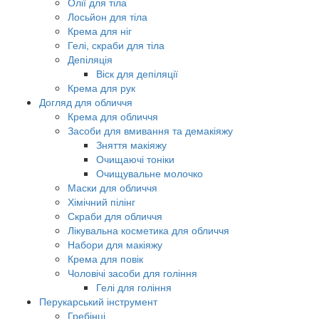
Олії для тіла
Лосьйон для тіла
Крема для ніг
Гелі, скраби для тіла
Депіляція
Віск для депіляції
Крема для рук
Догляд для обличчя
Крема для обличчя
Засоби для вмивання та демакіяжу
Зняття макіяжу
Очищаючі тоніки
Очищувальне молочко
Маски для обличчя
Хімічний пілінг
Скраби для обличчя
Лікувальна косметика для обличчя
Набори для макіяжу
Крема для повік
Чоловічі засоби для гоління
Гелі для гоління
Перукарський інструмент
Гребінці