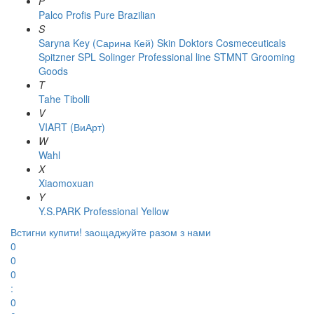
P
Palco
Profis
Pure Brazilian
S
Saryna Key (Сарина Кей)
Skin Doktors Cosmeceuticals
Spitzner
SPL Solinger Professional line
STMNT Grooming
Goods
T
Tahe
Tibolli
V
VIART (ВиАрт)
W
Wahl
X
Xiaomoxuan
Y
Y.S.PARK Professional
Yellow
Встигни купити!
заощаджуйте разом з нами
0
0
0
:
0