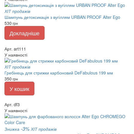
ХІТ продажів
Шампунь детоксикація з вугіллям URBAN PROOF Alter Ego
530
грн
Докладніше
Арт. art111
У наявності
ХІТ продажів
Гребінець для стрижки карбоновий DeFabulous 199 мм
350
грн
У кошик
Арт. df3
У наявності
-3%
Знижка
ХІТ продажів