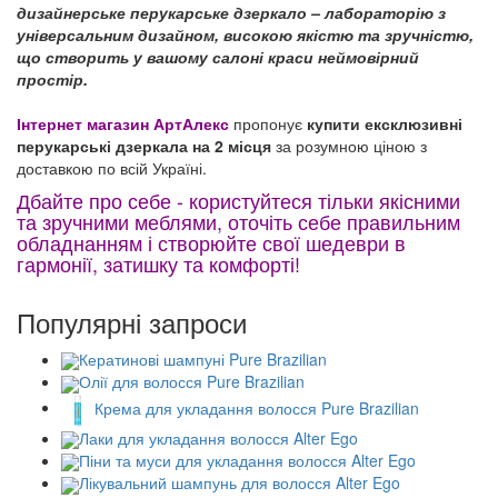
дизайнерське перукарське дзеркало – лабораторію з
універсальним дизайном, високою якістю та зручністю,
що створить у вашому салоні краси неймовірний
простір.
Інтернет магазин АртАлекс
пропонує
купити ексклюзивні
перукарські дзеркала на 2 місця
за розумною ціною з
доставкою по всій Україні.
Дбайте про себе - користуйтеся тільки якісними
та зручними меблями, оточіть себе правильним
обладнанням і створюйте свої шедеври в
гармонії, затишку та комфорті!
Популярні запроси
Кератинові шампуні Pure Brazilian
Олії для волосся Pure Brazilian
Крема для укладання волосся Pure Brazilian
Лаки для укладання волосся Alter Ego
Піни та муси для укладання волосся Alter Ego
Лікувальний шампунь для волосся Alter Ego