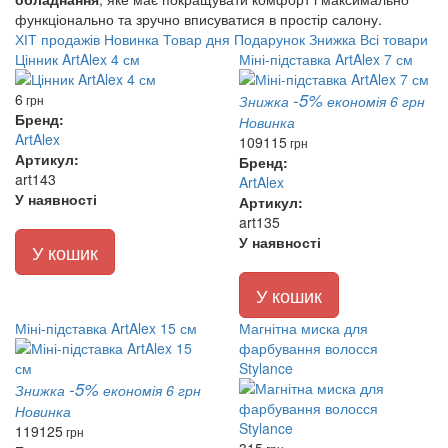
функціонально та зручно вписуватися в простір салону.
ХІТ продажів
Новинка
Товар дня
Подарунок
Знижка
Всі товари
Цінник ArtAlex 4 см
Міні-підставка ArtAlex 7 см
-5%
6
грн
Знижка
економія 6 грн
Бренд:
Новинка
ArtAlex
109
115
грн
Артикул:
Бренд:
art143
ArtAlex
У наявності
Артикул:
art135
У наявності
У кошик
У кошик
Міні-підставка ArtAlex 15 см
Магнітна миска для
фарбування волосся
Stylance
-5%
Знижка
економія 6 грн
Новинка
119
125
грн