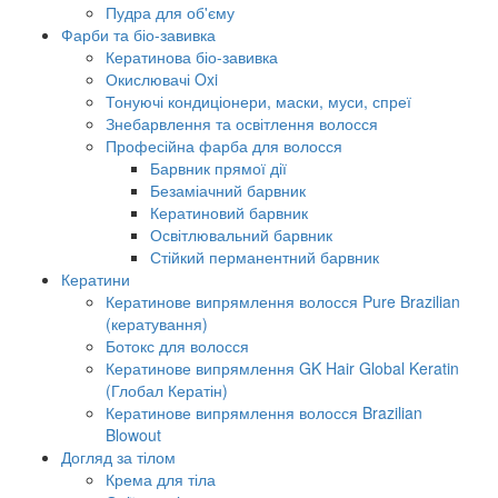
Пудра для об'єму
Фарби та біо-завивка
Кератинова біо-завивка
Окислювачі Oxi
Тонуючі кондиціонери, маски, муси, спреї
Знебарвлення та освітлення волосся
Професійна фарба для волосся
Барвник прямої дії
Безаміачний барвник
Кератиновий барвник
Освітлювальний барвник
Стійкий перманентний барвник
Кератини
Кератинове випрямлення волосся Pure Brazilian
(кератування)
Ботокс для волосся
Кератинове випрямлення GK Hair Global Keratin
(Глобал Кератін)
Кератинове випрямлення волосся Brazilian
Blowout
Догляд за тілом
Крема для тіла