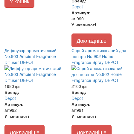
У кошик
Бренд:
Depot
Артикул:
art990
У наявності
Докладніше
Диффузор ароматический
Спрей ароматизований для
No.903 Ambient Fragrance
повітря No.902 Home
Diffuser DEPOT
Fragrance Spray DEPOT
1980
2100
грн
грн
Бренд:
Бренд:
Depot
Depot
Артикул:
Артикул:
art992
art991
У наявності
У наявності
Докладніше
Докладніше