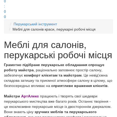
0
:
0
0
Перукарський інструмент
Меблі для салонів краси, перукарні робочі місця
Меблі для салонів,
перукарські робочі місця
Грамотно підібране перукарське обладнання спрощує
роботу майстра
, раціонально заповнює простір салону,
забезпечує
комфорт клієнтам та майстрам
. Це невід'ємна
складова затишку та приємної атмосфери салону в цілому, що
безпосередньо впливає на
сприятливе враження клієнтів
.
Майстри
АртАлекс
працюють і творять свої шедеври
перукарського мистецтва вже багато років. Останнє творіння -
це ексклюзивне перукарське місце із двостороннім дзеркалом.
Вони знають ціну
зручних меблів та перукарського
обладнання
, яке має покращувати комфорт і максимально