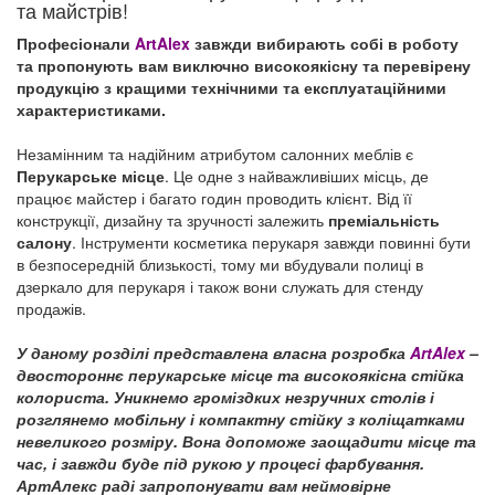
та майстрів!
Професіонали
ArtAlex
завжди вибирають собі в роботу
та пропонують вам виключно високоякісну та перевірену
продукцію з кращими технічними та експлуатаційними
характеристиками.
Незамінним та надійним атрибутом салонних меблів є
Перукарське місце
. Це одне з найважливіших місць, де
працює майстер і багато годин проводить клієнт. Від її
конструкції, дизайну та зручності залежить
преміальність
салону
. Інструменти косметика перукаря завжди повинні бути
в безпосередній близькості, тому ми вбудували полиці в
дзеркало для перукаря і також вони служать для стенду
продажів.
У даному розділі представлена власна розробка
ArtAlex
–
двостороннє перукарське місце та високоякісна стійка
колориста. Уникнемо громіздких незручних столів і
розглянемо мобільну і компактну стійку з коліщатками
невеликого розміру. Вона допоможе заощадити місце та
час, і завжди буде під рукою у процесі фарбування.
АртАлекс раді запропонувати вам неймовірне