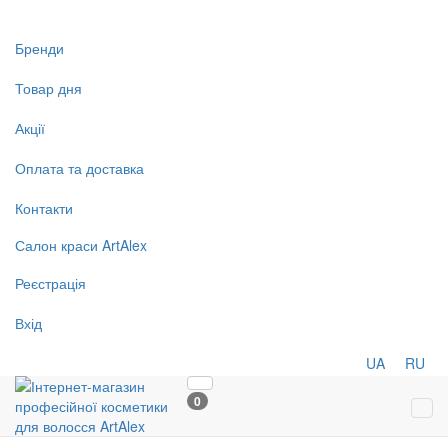
Бренди
Товар дня
Акції
Оплата та доставка
Контакти
Салон
краси
ArtAlex
Реєстрація
Вхід
UA
RU
0
Tog
navi