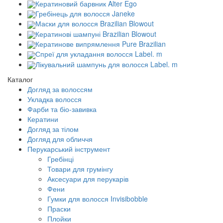
Кератиновий барвник Alter Ego
Гребінець для волосся Janeke
Маски для волосся Brazilian Blowout
Кератинові шампуні Brazilian Blowout
Кератинове випрямлення Pure Brazilian
Спреї для укладання волосся Label. m
Лікувальний шампунь для волосся Label. m
Каталог
Догляд за волоссям
Укладка волосся
Фарби та біо-завивка
Кератини
Догляд за тілом
Догляд для обличчя
Перукарський інструмент
Гребінці
Товари для грумінгу
Аксесуари для перукарів
Фени
Гумки для волосся Invisibobble
Праски
Плойки