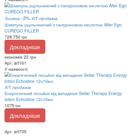
-3%
Знижка
ХІТ продажів
Шампунь ущільнюючий з гіалуроновою кислотою Alter Ego
CUREGO FILLER
728
750
грн
Докладніше
економія 22 грн
Арт. art161
У наявності
ХІТ продажів
Енергетичний лосьйон від випадіння Seliar Therapy Energy
lotion Echosline 12х10мл
1075
грн
Докладніше
Арт. art705