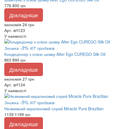
776
800
грн
Докладніше
економія 24 грн
Арт. art123
У наявності
-3%
Знижка
ХІТ продажів
Кондиціонер з олією шовку Alter Ego CUREGO Silk Oil
863
890
грн
Докладніше
економія 27 грн
Арт. art124
У наявності
-5%
Знижка
ХІТ продажів
Незмивний кератиновий спрей Miracle Pure Brazilian
1139
1199
грн
Докладніше