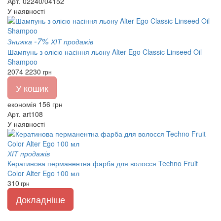
Арт. 02240/04152
У наявності
-7%
Знижка
ХІТ продажів
Шампунь з олією насіння льону Alter Ego Classic Linseed Oil
Shampoo
2074
2230
грн
У кошик
економія 156 грн
Арт. art108
У наявності
ХІТ продажів
Кератинова перманентна фарба для волосся Techno Fruit
Color Alter Ego 100 мл
310
грн
Докладніше