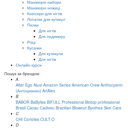
Манікюрні набори
Манікюрні ножиці
Кніпсери для нігтів
Лопатки для кутикул
Пилки
Для нігтів
Для педикюру
Різці
Кусачки
Для кутикули
Для нігтів
Онлайн курси
Пошук за брендом:
A
Alter Ego
Aluxi
Amazon Series
American Crew
Anthocyanin
(Антоцианин)
ArtAlex
B
BABOR
BaByliss
BIFULL Professional
Biotop professional
Brasil Cacau Сadiveu
Brazilian Blowout
Byothea Skin Care
C
CHI
Corioliss
CULT.O
D