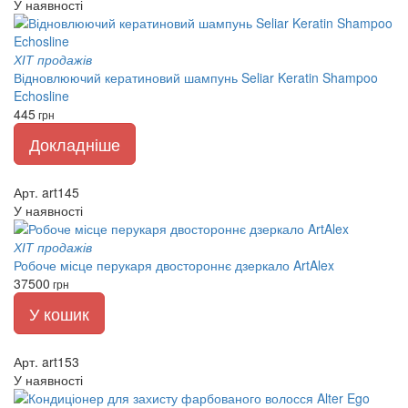
У наявності
ХІТ продажів
Відновлюючий кератиновий шампунь Seliar Keratin Shampoo
Echosline
445
грн
Докладніше
Арт. art145
У наявності
ХІТ продажів
Робоче місце перукаря двостороннє дзеркало ArtAlex
37500
грн
У кошик
Арт. art153
У наявності