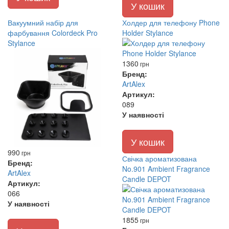
У кошик
Вакуумний набір для
Холдер для телефону Phone
фарбування Colordeck Pro
Holder Stylance
Stylance
1360
грн
Бренд:
ArtAlex
Артикул:
089
У наявності
У кошик
990
грн
Свічка ароматизована
Бренд:
No.901 Ambient Fragrance
ArtAlex
Candle DEPOT
Артикул:
066
У наявності
1855
грн