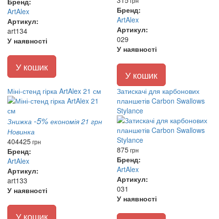
315
грн
Бренд:
Бренд:
ArtAlex
ArtAlex
Артикул:
Артикул:
art134
029
У наявності
У наявності
У кошик
У кошик
Міні-стенд гірка ArtAlex 21 см
Затискачі для карбонових
планшетів Carbon Swallows
Stylance
-5%
Знижка
економія 21 грн
Новинка
404
425
грн
875
грн
Бренд:
Бренд:
ArtAlex
ArtAlex
Артикул:
Артикул:
art133
031
У наявності
У наявності
У кошик