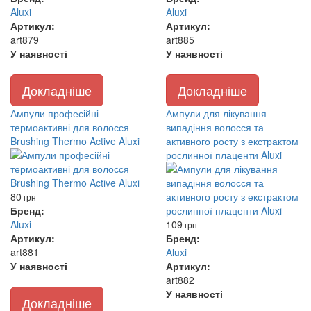
Aluxi
Aluxi
Артикул:
Артикул:
art879
art885
У наявності
У наявності
Докладніше
Докладніше
Ампули професійні
Ампули для лікування
термоактивні для волосся
випадіння волосся та
Brushing Thermo Active Aluxi
активного росту з екстрактом
рослинної плаценти Aluxi
80
грн
Бренд:
Aluxi
109
грн
Артикул:
Бренд:
art881
Aluxi
У наявності
Артикул:
art882
У наявності
Докладніше