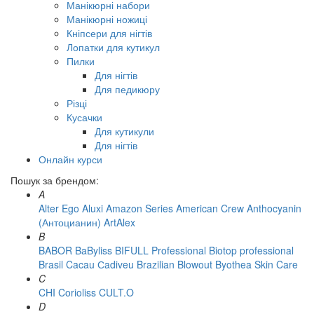
Манікюрні набори
Манікюрні ножиці
Кніпсери для нігтів
Лопатки для кутикул
Пилки
Для нігтів
Для педикюру
Різці
Кусачки
Для кутикули
Для нігтів
Онлайн курси
Пошук за брендом:
A
Alter Ego
Aluxi
Amazon Series
American Crew
Anthocyanin
(Антоцианин)
ArtAlex
B
BABOR
BaByliss
BIFULL Professional
Biotop professional
Brasil Cacau Сadiveu
Brazilian Blowout
Byothea Skin Care
C
CHI
Corioliss
CULT.O
D