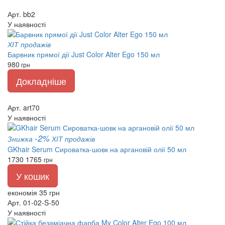
Арт. bb2
У наявності
ХІТ продажів
Барвник прямої дії Just Color Alter Ego 150 мл
980
грн
Докладніше
Арт. art70
У наявності
-2%
Знижка
ХІТ продажів
GKhair Serum Сироватка-шовк на аргановій олії 50 мл
1730
1765
грн
У кошик
економія 35 грн
Арт. 01-02-S-50
У наявності