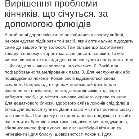
Вирішення проблеми
кінчиків, що січуться, за
допомогою флюїдів
А щоб наші дорогі клієнти не розгубилися у своєму виборі,
рекомендуємо підбирати той засіб, який оптимально підходить
саме до вашого типу волосся. Тим більше що асортимент
товару в нашому інтернет-магазині досить великий. Таким
чином, ви можете флюїди для волосся купити наступного типу:
1. Флюїд для кінчиків волосся, що січеться. 2. Засіб для
пофарбованих та мелірованих пасм. 3. Для неслухняних або
пошкоджених локонів. Кожен засіб відрізняється своїм
складом. Наприклад, якщо вам необхідний флюїд для
відновлення посічених, пошкоджених кінчиків, тоді варто
вибирати засіб, що містить вичавки чайного дерева та алое.
Для додаткового блиску, здорового сяйва локонів слід флюїд
блиск для волосся купити. Даний засіб містить протеїни шовку,
олію жожоба. При цьому вся представлена продукція на сайті
від іменитих брендів косметики, і відрізняється продуманою,
збалансованою формулою, де є всі необхідні вітаміни та
інгредієнти і для блиску, шовковистості локонів, і для