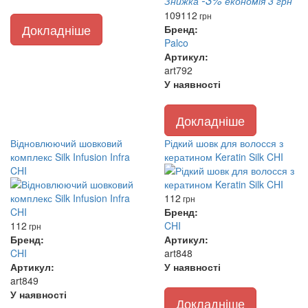
-3%
Знижка
економія 3 грн
109
112
грн
Докладніше
Бренд:
Palco
Артикул:
art792
У наявності
Докладніше
Відновлюючий шовковий
Рідкий шовк для волосся з
комплекс Silk Infusion Infra
кератином Keratin Silk CHI
CHI
112
грн
Бренд:
112
CHI
грн
Бренд:
Артикул:
CHI
art848
Артикул:
У наявності
art849
У наявності
Докладніше