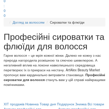
0
:
0
0
Догляд за волоссям
Сироватки та флюїди
Професійні сироватки та
флюїди для волосся
Гарне волосся – це мрія кожної жінки. Далеко не кожну з нас
природа нагородила розкішною та сяючою шевелюрою. А
негативний вплив на локони навколишнього середовища
перетворює їх із прикраси на нестачу. ArtAlex Beauty Market
пропонує вам кардинально виправити становище.
Професійні
сироватки для волосся
стануть вам у цій справі найкращими
помічниками.
ХІТ продажів
Новинка
Товар дня
Подарунок
Знижка
Всі товари
Ампули професійні для
Ампули професійні для