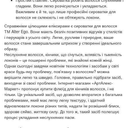
Простий стайлінг. Сироватка робить волосся слухняним і
гладким. Вони легко розчісуються і укладаються.
Важливим є й те, що лише професійні сироватки для
волосся не склеюють і не обтяжують локони.
Справжніми цілющими еліксирами є сироватки для волосся
ТМ Alter Ego. Вони мають безліч позитивних відгуків у стилістів
і перукарів з усього світу. Легке, рухливе і природне, ваше
волосся стане завершальним штрихом у створенні ідеального
образу.
Неслухняне волосся, кінчики, що січуться, млявість і тьмяність
локонів – це поширені проблеми, які знайомі кожній жінці.
Однак сьогодні завдяки новітнім технологіям і засобам у світі
краси будь-яку проблему, пов'язану з волоссям? можна
вирішити легко та швидко. Головне, правильно підібрати засіб,
виходячи зі своєї проблеми. Інтернет-магазин «АртАлекс-
Маркет» пропонує купити флюїд для кінчиків волосся, і не
тільки. Це унікальний засіб, що дозволяє впоратися з багатьма
проблемами, який має легку легку текстуру, і здатний
відновлювати локони різних типів, надати їм розкішний блиск,
здорове сяйво, життєву силу. До того ж, такий засіб полегшує
процес укладання неслухняних пасм.