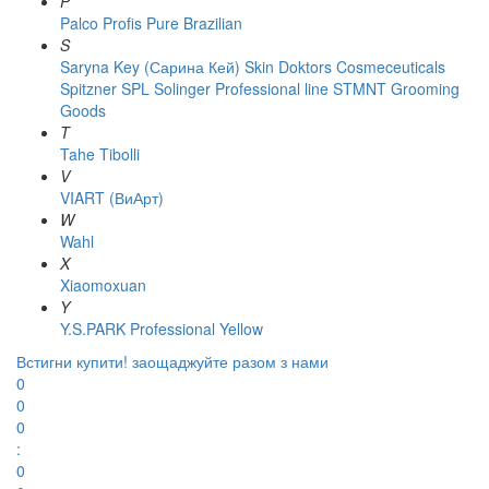
P
Palco
Profis
Pure Brazilian
S
Saryna Key (Сарина Кей)
Skin Doktors Cosmeceuticals
Spitzner
SPL Solinger Professional line
STMNT Grooming
Goods
T
Tahe
Tibolli
V
VIART (ВиАрт)
W
Wahl
X
Xiaomoxuan
Y
Y.S.PARK Professional
Yellow
Встигни купити!
заощаджуйте разом з нами
0
0
0
:
0