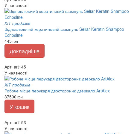
У наявності
ХІТ продажів
Відновлюючий кератиновий шампунь Seliar Keratin Shampoo
Echosline
445
грн
Докладніше
Арт. art145
У наявності
ХІТ продажів
Робоче місце перукаря двостороннє дзеркало ArtAlex
37500
грн
У кошик
Арт. art153
У наявності