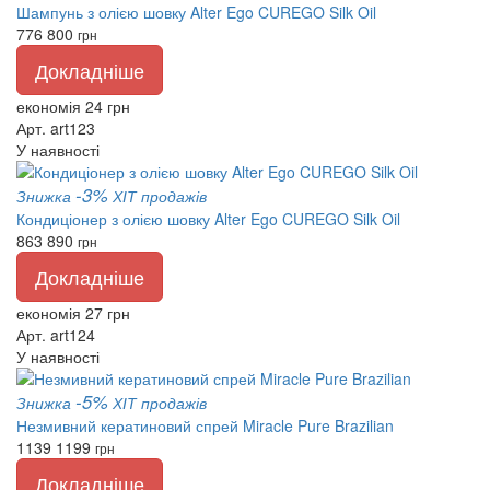
Шампунь з олією шовку Alter Ego CUREGO Silk Oil
776
800
грн
Докладніше
економія 24 грн
Арт. art123
У наявності
-3%
Знижка
ХІТ продажів
Кондиціонер з олією шовку Alter Ego CUREGO Silk Oil
863
890
грн
Докладніше
економія 27 грн
Арт. art124
У наявності
-5%
Знижка
ХІТ продажів
Незмивний кератиновий спрей Miracle Pure Brazilian
1139
1199
грн
Докладніше