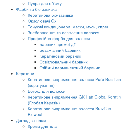
Пудра для об'єму
Фарби та біо-завивка
Кератинова біо-завивка
Окислювачі Oxi
Тонуючі кондиціонери, маски, муси, спреї
Знебарвлення та освітлення волосся
Професійна фарба для волосся
Барвник прямої дії
Безаміачний барвник
Кератиновий барвник
Освітлювальний барвник
Стійкий перманентний барвник
Кератини
Кератинове випрямлення волосся Pure Brazilian
(кератування)
Ботокс для волосся
Кератинове випрямлення GK Hair Global Keratin
(Глобал Кератін)
Кератинове випрямлення волосся Brazilian
Blowout
Догляд за тілом
Крема для тіла