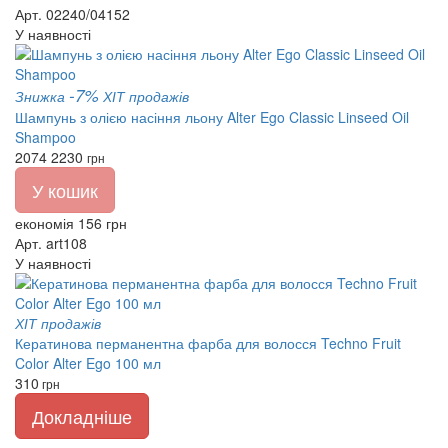
Арт. 02240/04152
У наявності
-7%
Знижка
ХІТ продажів
Шампунь з олією насіння льону Alter Ego Classic Linseed Oil
Shampoo
2074
2230
грн
У кошик
економія 156 грн
Арт. art108
У наявності
ХІТ продажів
Кератинова перманентна фарба для волосся Techno Fruit
Color Alter Ego 100 мл
310
грн
Докладніше