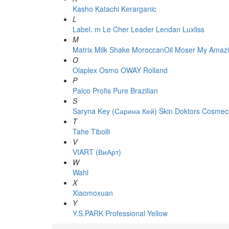
Kasho
Katachi
Kerarganic
L
Label. m
Le Cher
Leader
Lendan
Luxliss
M
Matrix
Milk Shake
MoroccanOil
Moser
My Amazi
O
Olaplex
Osmo
OWAY Rolland
P
Palco
Profis
Pure Brazilian
S
Saryna Key (Сарина Кей)
Skin Doktors Cosmece
T
Tahe
Tibolli
V
VIART (ВиАрт)
W
Wahl
X
Xiaomoxuan
Y
Y.S.PARK Professional
Yellow