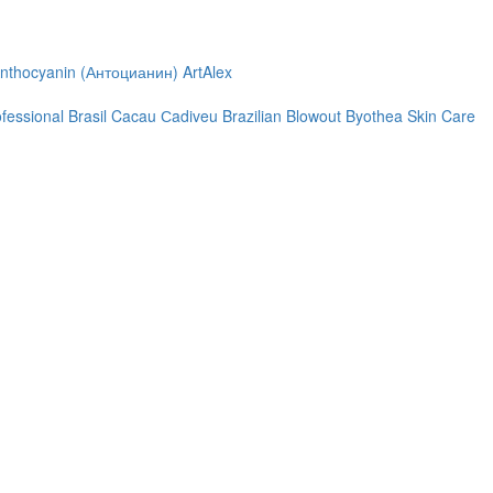
nthocyanin (Антоцианин)
ArtAlex
ofessional
Brasil Cacau Сadiveu
Brazilian Blowout
Byothea Skin Care