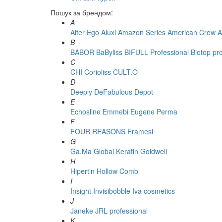
Пошук за брендом:
A
Alter Ego
Aluxi
Amazon Series
American Crew
A
B
BABOR
BaByliss
BIFULL Professional
Biotop pr
C
CHI
Corioliss
CULT.O
D
Deeply
DeFabulous
Depot
E
Echosline
Emmebi
Eugene Perma
F
FOUR REASONS
Framesi
G
Ga.Ma
Global Keratin
Goldwell
H
Hipertin
Hollow Comb
I
Insight
Invisibobble
Iva cosmetics
J
Janeke
JRL professional
K