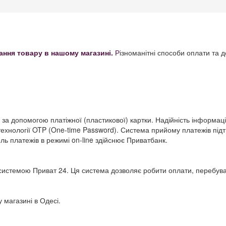
ння товару в нашому магазині
.
Р
ізноманітні способи оплати та 
за допомогою платіжної (пластикової) картки. Надійність інформаці
ехнології OTP (One-time Password). Система прийому платежів під
ь платежів в режимі on-line здійснює Приватбанк.
системою Приват 24. Ця система дозволяє робити оплати, перебув
магазині в Одесі.