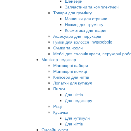
Шейвери
Запчастини та комплектуючі
Товари для грумінгу
Машинки для стрижки
Ножиці для грумінгу
Косметика для тварин
Аксесуари для перукарів
Гумки для волосся Invisibobble
Сумки та чохли
Меблі для салонів краси, перукарні робо
Манікюр-педикюр
Манікюрні набори
Манікюрні ножиці
Кніпсери для нігтів
Лопатки для кутикул
Пилки
Для нігтів
Для педикюру
Різці
Кусачки
Для кутикули
Для нігтів
Онлайн курси