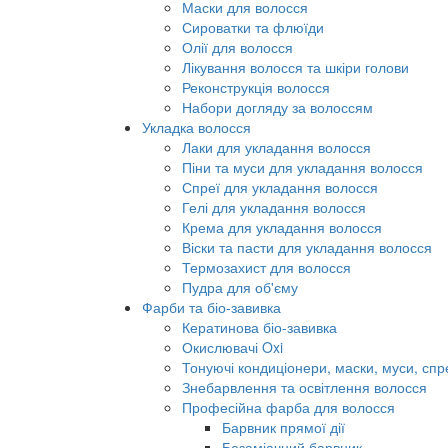
Маски для волосся
Сироватки та флюїди
Олії для волосся
Лікування волосся та шкіри голови
Реконструкція волосся
Набори догляду за волоссям
Укладка волосся
Лаки для укладання волосся
Піни та муси для укладання волосся
Спреї для укладання волосся
Гелі для укладання волосся
Крема для укладання волосся
Віски та пасти для укладання волосся
Термозахист для волосся
Пудра для об'єму
Фарби та біо-завивка
Кератинова біо-завивка
Окислювачі Oxi
Тонуючі кондиціонери, маски, муси, спр
Знебарвлення та освітлення волосся
Професійна фарба для волосся
Барвник прямої дії
Безаміачний барвник