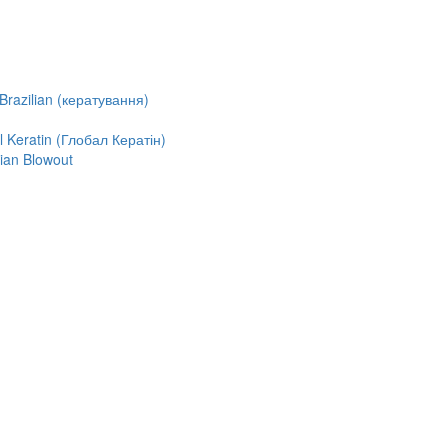
razilian (кератування)
Keratin (Глобал Кератін)
ian Blowout