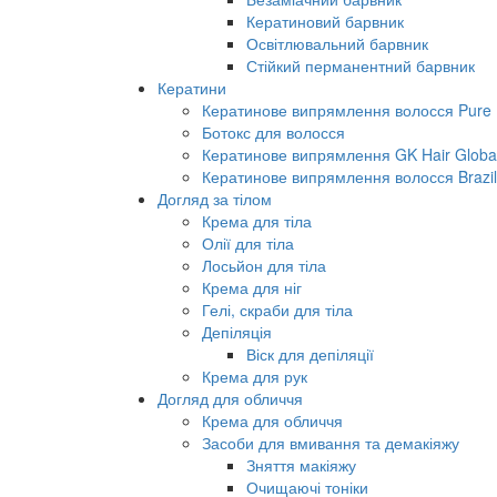
Кератиновий барвник
Освітлювальний барвник
Стійкий перманентний барвник
Кератини
Кератинове випрямлення волосся Pure B
Ботокс для волосся
Кератинове випрямлення GK Hair Global 
Кератинове випрямлення волосся Brazil
Догляд за тілом
Крема для тіла
Олії для тіла
Лосьйон для тіла
Крема для ніг
Гелі, скраби для тіла
Депіляція
Віск для депіляції
Крема для рук
Догляд для обличчя
Крема для обличчя
Засоби для вмивання та демакіяжу
Зняття макіяжу
Очищаючі тоніки