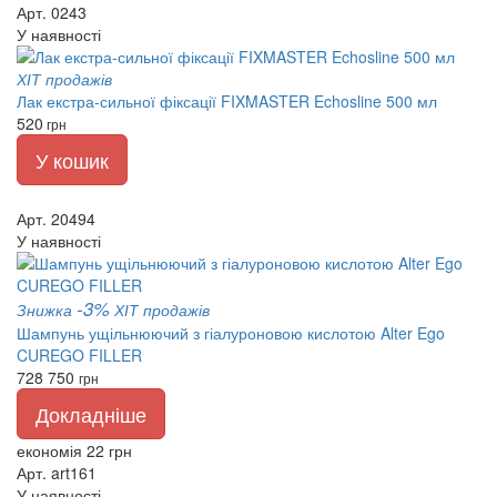
Арт. 0243
У наявності
ХІТ продажів
Лак екстра-сильної фіксації FIXMASTER Echosline 500 мл
520
грн
У кошик
Арт. 20494
У наявності
-3%
Знижка
ХІТ продажів
Шампунь ущільнюючий з гіалуроновою кислотою Alter Ego
CUREGO FILLER
728
750
грн
Докладніше
економія 22 грн
Арт. art161
У наявності