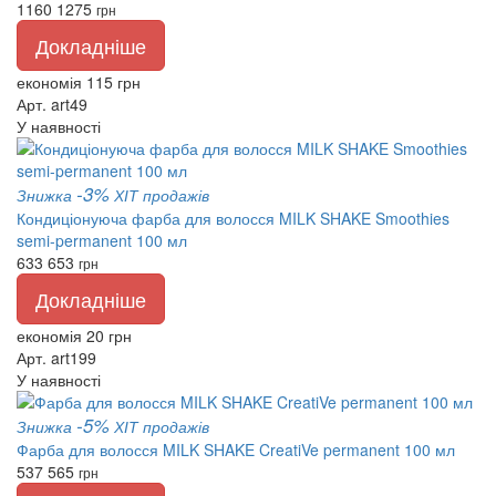
1160
1275
грн
Докладніше
економія 115 грн
Арт. art49
У наявності
-3%
Знижка
ХІТ продажів
Кондиціонуюча фарба для волосся MILK SHAKE Smoothies
semi-permanent 100 мл
633
653
грн
Докладніше
економія 20 грн
Арт. art199
У наявності
-5%
Знижка
ХІТ продажів
Фарба для волосся MILK SHAKE CreatiVe permanent 100 мл
537
565
грн