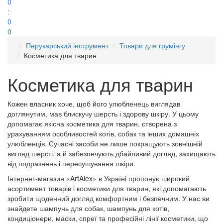
0
:
0
0
Перукарський інструмент
Товари для грумінгу
Косметика для тварин
Косметика для тварин
Кожен власник хоче, щоб його улюбленець виглядав
доглянутим, мав блискучу шерсть і здорову шкіру. У цьому
допомагає якісна косметика для тварин, створена з
урахуванням особливостей котів, собак та інших домашніх
улюбленців. Сучасні засоби не лише покращують зовнішній
вигляд шерсті, а й забезпечують дбайливий догляд, захищають
від подразнень і пересушування шкіри.
Інтернет-магазин «ArtAlex» в Україні пропонує широкий
асортимент товарів і косметики для тварин, які допомагають
зробити щоденний догляд комфортним і безпечним. У нас ви
знайдете шампунь для собак, шампунь для котів,
кондиціонери, маски, спреї та професійні лінії косметики, що