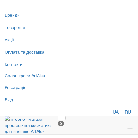
Бренди
Товар дня
Акції
Оплата та доставка
Контакти
Салон
краси
ArtAlex
Реєстрація
Вхід
UA
RU
0
Tog
navi