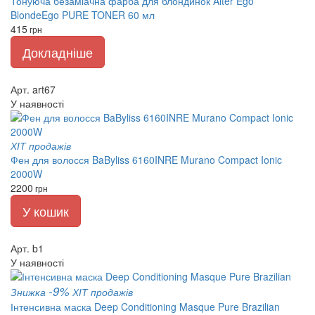
Тонуюча безаміачна фарба для блондинок Alter Ego
BlondeEgo PURE TONER 60 мл
415
грн
Докладніше
Арт. art67
У наявності
ХІТ продажів
Фен для волосся BaByliss 6160INRE Murano Compact Ionic
2000W
2200
грн
У кошик
Арт. b1
У наявності
-9%
Знижка
ХІТ продажів
Інтенсивна маска Deep Conditioning Masque Pure Brazilian