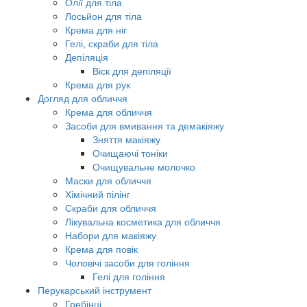
Олії для тіла
Лосьйон для тіла
Крема для ніг
Гелі, скраби для тіла
Депіляція
Віск для депіляції
Крема для рук
Догляд для обличчя
Крема для обличчя
Засоби для вмивання та демакіяжу
Зняття макіяжу
Очищаючі тоніки
Очищувальне молочко
Маски для обличчя
Хімічний пілінг
Скраби для обличчя
Лікувальна косметика для обличчя
Набори для макіяжу
Крема для повік
Чоловічі засоби для гоління
Гелі для гоління
Перукарський інструмент
Гребінці