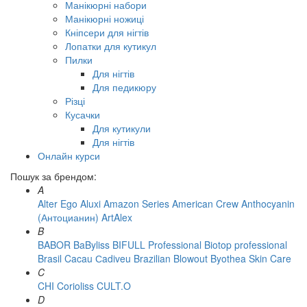
Манікюрні набори
Манікюрні ножиці
Кніпсери для нігтів
Лопатки для кутикул
Пилки
Для нігтів
Для педикюру
Різці
Кусачки
Для кутикули
Для нігтів
Онлайн курси
Пошук за брендом:
A
Alter Ego
Aluxi
Amazon Series
American Crew
Anthocyanin
(Антоцианин)
ArtAlex
B
BABOR
BaByliss
BIFULL Professional
Biotop professional
Brasil Cacau Сadiveu
Brazilian Blowout
Byothea Skin Care
C
CHI
Corioliss
CULT.O
D