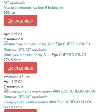
ХІТ продажів
Маска з вугіллям Karbon 9 Echosline
550
грн
Докладніше
Арт. art120
У наявності
-3%
Знижка
ХІТ продажів
Шампунь з олією шовку Alter Ego CUREGO Silk Oil
776
800
грн
Докладніше
економія 24 грн
Арт. art123
У наявності
-3%
Знижка
ХІТ продажів
Кондиціонер з олією шовку Alter Ego CUREGO Silk Oil
863
890
грн