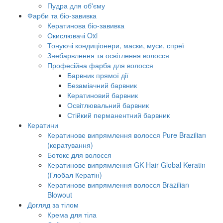
Пудра для об'єму
Фарби та біо-завивка
Кератинова біо-завивка
Окислювачі Oxi
Тонуючі кондиціонери, маски, муси, спреї
Знебарвлення та освітлення волосся
Професійна фарба для волосся
Барвник прямої дії
Безаміачний барвник
Кератиновий барвник
Освітлювальний барвник
Стійкий перманентний барвник
Кератини
Кератинове випрямлення волосся Pure Brazilian
(кератування)
Ботокс для волосся
Кератинове випрямлення GK Hair Global Keratin
(Глобал Кератін)
Кератинове випрямлення волосся Brazilian
Blowout
Догляд за тілом
Крема для тіла