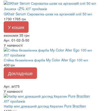
-2%
Знижка
ХІТ продажів
GKhair Serum Сироватка-шовк на аргановій олії 50 мл
1730
1765
грн
У кошик
економія 35 грн
Арт. 01-02-S-50
У наявності
ХІТ продажів
Стійка безаміачна фарба My Color Alter Ego 100 мл
400
грн
Докладніше
Арт. art75
У наявності
ХІТ продажів
Набір міні домашній догляд Кератин Pure Brazilian
1199