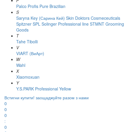
P
Palco
Profis
Pure Brazilian
S
Saryna Key (Сарина Кей)
Skin Doktors Cosmeceuticals
Spitzner
SPL Solinger Professional line
STMNT Grooming
Goods
T
Tahe
Tibolli
V
VIART (ВиАрт)
W
Wahl
X
Xiaomoxuan
Y
Y.S.PARK Professional
Yellow
Встигни купити!
заощаджуйте разом з нами
0
0
0
:
0