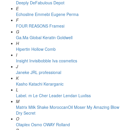
Deeply
DeFabulous
Depot
E
Echosline
Emmebi
Eugene Perma
F
FOUR REASONS
Framesi
G
Ga.Ma
Global Keratin
Goldwell
H
Hipertin
Hollow Comb
I
Insight
Invisibobble
Iva cosmetics
J
Janeke
JRL professional
K
Kasho
Katachi
Kerarganic
L
Label. m
Le Cher
Leader
Lendan
Luxliss
M
Matrix
Milk Shake
MoroccanOil
Moser
My Amazing Blow
Dry Secret
O
Olaplex
Osmo
OWAY Rolland