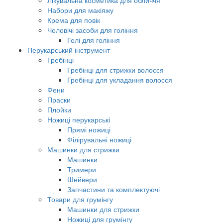
Лікувальна косметика для обличчя
Набори для макіяжу
Крема для повік
Чоловічі засоби для гоління
Гелі для гоління
Перукарський інструмент
Гребінці
Гребінці для стрижки волосся
Гребінці для укладання волосся
Фени
Праски
Плойки
Ножиці перукарські
Прямі ножиці
Філірувальні ножиці
Машинки для стрижки
Машинки
Тримери
Шейвери
Запчастини та комплектуючі
Товари для грумінгу
Машинки для стрижки
Ножиці для грумінгу