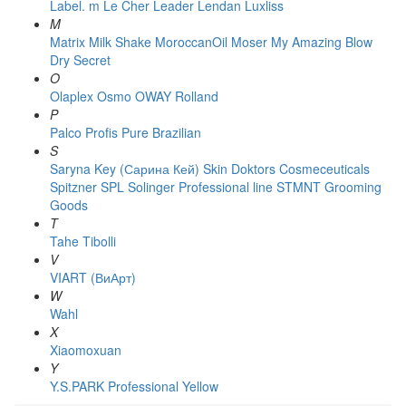
Label. m
Le Cher
Leader
Lendan
Luxliss
M
Matrix
Milk Shake
MoroccanOil
Moser
My Amazing Blow
Dry Secret
O
Olaplex
Osmo
OWAY Rolland
P
Palco
Profis
Pure Brazilian
S
Saryna Key (Сарина Кей)
Skin Doktors Cosmeceuticals
Spitzner
SPL Solinger Professional line
STMNT Grooming
Goods
T
Tahe
Tibolli
V
VIART (ВиАрт)
W
Wahl
X
Xiaomoxuan
Y
Y.S.PARK Professional
Yellow