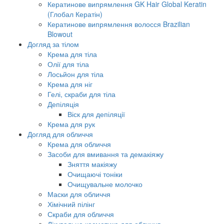
Кератинове випрямлення GK Hair Global Keratin
(Глобал Кератін)
Кератинове випрямлення волосся Brazilian
Blowout
Догляд за тілом
Крема для тіла
Олії для тіла
Лосьйон для тіла
Крема для ніг
Гелі, скраби для тіла
Депіляція
Віск для депіляції
Крема для рук
Догляд для обличчя
Крема для обличчя
Засоби для вмивання та демакіяжу
Зняття макіяжу
Очищаючі тоніки
Очищувальне молочко
Маски для обличчя
Хімічний пілінг
Скраби для обличчя