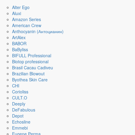
Alter Ego
Aluxi
Amazon Series
American Crew
Anthocyanin (Антоцианин)
ArtAlex
BABOR
BaByliss
BIFULL Professional
Biotop professional
Brasil Cacau Сadiveu
Brazilian Blowout
Byothea Skin Care
CHI
Corioliss
CULT.O
Deeply
DeFabulous
Depot
Echosline
Emmebi
Eugene Perma