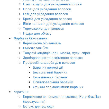
Піни та муси для укладання волосся
Спреї для укладання волосся
Гелі для укладання волосся
Крема для укладання волосся
Віски та пасти для укладання волосся
Термозахист для волосся
Пудра для об'єму
Фарби та біо-завивка
Кератинова біо-завивка
Окислювачі Oxi
Тонуючі кондиціонери, маски, муси, спреї
Знебарвлення та освітлення волосся
Професійна фарба для волосся
Барвник прямої дії
Безаміачний барвник
Кератиновий барвник
Освітлювальний барвник
Стійкий перманентний барвник
Кератини
Кератинове випрямлення волосся Pure Brazilian
(кератування)
Ботокс для волосся