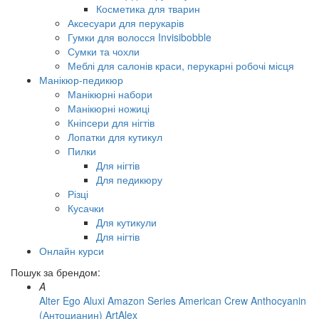
Косметика для тварин
Аксесуари для перукарів
Гумки для волосся Invisibobble
Сумки та чохли
Меблі для салонів краси, перукарні робочі місця
Манікюр-педикюр
Манікюрні набори
Манікюрні ножиці
Кніпсери для нігтів
Лопатки для кутикул
Пилки
Для нігтів
Для педикюру
Різці
Кусачки
Для кутикули
Для нігтів
Онлайн курси
Пошук за брендом:
A
Alter Ego
Aluxi
Amazon Series
American Crew
Anthocyanin
(Антоцианин)
ArtAlex