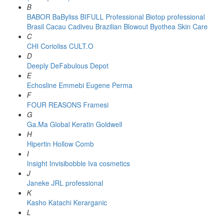
B
BABOR
BaByliss
BIFULL Professional
Biotop professional
Brasil Cacau Сadiveu
Brazilian Blowout
Byothea Skin Care
C
CHI
Corioliss
CULT.O
D
Deeply
DeFabulous
Depot
E
Echosline
Emmebi
Eugene Perma
F
FOUR REASONS
Framesi
G
Ga.Ma
Global Keratin
Goldwell
H
Hipertin
Hollow Comb
I
Insight
Invisibobble
Iva cosmetics
J
Janeke
JRL professional
K
Kasho
Katachi
Kerarganic
L