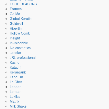
FOUR REASONS
Framesi
Ga.Ma
Global Keratin
Goldwell
Hipertin
Hollow Comb
Insight
Invisibobble
Iva cosmetics
Janeke
JRL professional
Kasho
Katachi
Kerarganic
Label. m
Le Cher
Leader
Lendan
Luxliss
Matrix
Milk Shake