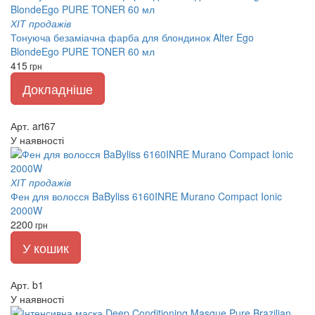
ХІТ продажів
Тонуюча безаміачна фарба для блондинок Alter Ego
BlondeEgo PURE TONER 60 мл
415
грн
Докладніше
Арт. art67
У наявності
ХІТ продажів
Фен для волосся BaByliss 6160INRE Murano Compact Ionic
2000W
2200
грн
У кошик
Арт. b1
У наявності