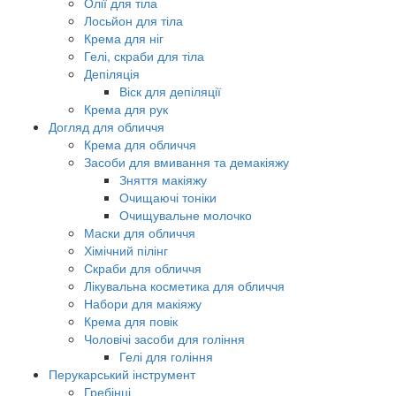
Олії для тіла
Лосьйон для тіла
Крема для ніг
Гелі, скраби для тіла
Депіляція
Віск для депіляції
Крема для рук
Догляд для обличчя
Крема для обличчя
Засоби для вмивання та демакіяжу
Зняття макіяжу
Очищаючі тоніки
Очищувальне молочко
Маски для обличчя
Хімічний пілінг
Скраби для обличчя
Лікувальна косметика для обличчя
Набори для макіяжу
Крема для повік
Чоловічі засоби для гоління
Гелі для гоління
Перукарський інструмент
Гребінці