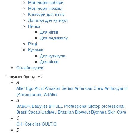
Манікюрні набори
Манікюрні ножиці
Кніпсери для нігтів
Лопатки для кутикул
Пилки
Для нігтів
Для педикюру
Різці
Кусачки
Для кутикули
Для нігтів
Онлайн курси
Пошук за брендом:
A
Alter Ego
Aluxi
Amazon Series
American Crew
Anthocyanin
(Антоцианин)
ArtAlex
B
BABOR
BaByliss
BIFULL Professional
Biotop professional
Brasil Cacau Сadiveu
Brazilian Blowout
Byothea Skin Care
C
CHI
Corioliss
CULT.O
D