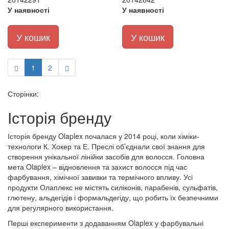
У наявності
У наявності
У кошик
У кошик
1
2
Сторінки:
Історія бренду
Історія бренду Olaplex почалася у 2014 році, коли хіміки-
технологи К. Хокер та Е. Преслі об’єднали свої знання для
створення унікальної лінійки засобів для волосся. Головна
мета Olaplex – відновлення та захист волосся під час
фарбування, хімічної завивки та термічного впливу. Усі
продукти Олаплекс не містять силіконів, парабенів, сульфатів,
глютену, альдегідів і формальдегіду, що робить їх безпечними
для регулярного використання.
Перші експерименти з додаванням Olaplex у фарбувальні