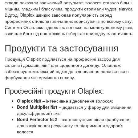
склади показали вражаючий результат: волосся ставало більш
міцним, гладким і блискучим, продукти отримали чудові відгуки.
Відтоді Olaplex швидко завоював популярність серед
професійних стилістів і звичайних користувачів по всьому світу.
Система Олаплекс відновлює волосся на молекулярному рівні,
захищає його від пошкоджень і зберігає природну еластичність.
Продукти та застосування
Продукція Olaplex поділяється на професійні засоби для
салонів і домашні лінії для щоденного догляду. Олаплекс
забезпечує комплексний підхід до відновлення волосся після
фарбування чи термічного впливу.
Професійні продукти Olaplex:
Olaplex №0
– інтенсивне відновлення волосся;
Bond Multiplier №1
– додається у фарбу для зміцнення
дисульфідних зв’язків;
Bond Perfector №2
– застосовується після фарбування
для закріплення результату та підтримання здоров’я
волосся.