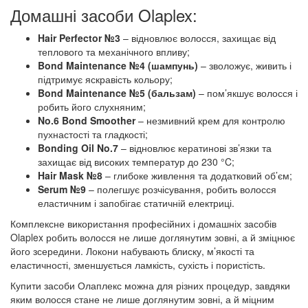
Домашні засоби Olaplex:
Hair Perfector №3
– відновлює волосся, захищає від
теплового та механічного впливу;
Bond Maintenance №4 (шампунь)
– зволожує, живить і
підтримує яскравість кольору;
Bond Maintenance №5 (бальзам)
– пом’якшує волосся і
робить його слухняним;
No.6 Bond Smoother
– незмивний крем для контролю
пухнастості та гладкості;
Bonding Oil No.7
– відновлює кератинові зв’язки та
захищає від високих температур до 230 °C;
Hair Mask №8
– глибоке живлення та додатковий об’єм;
Serum №9
– полегшує розчісування, робить волосся
еластичним і запобігає статичній електриці.
Комплексне використання професійних і домашніх засобів
Olaplex робить волосся не лише доглянутим зовні, а й зміцнює
його зсередини. Локони набувають блиску, м’якості та
еластичності, зменшується ламкість, сухість і пористість.
Купити засоби Олаплекс можна для різних процедур, завдяки
яким волосся стане не лише доглянутим зовні, а й міцним