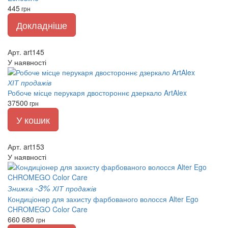
445
грн
Докладніше
Арт. art145
У наявності
ХІТ продажів
Робоче місце перукаря двостороннє дзеркало ArtAlex
37500
грн
У кошик
Арт. art153
У наявності
-3%
Знижка
ХІТ продажів
Кондиціонер для захисту фарбованого волосся Alter Ego
CHROMEGO Color Care
660
680
грн