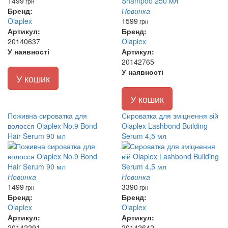
1499
грн
Бренд:
Новинка
Olaplex
1599
грн
Артикул:
Бренд:
20140637
Olaplex
У наявності
Артикул:
20142765
У наявності
У кошик
У кошик
Поживна сироватка для
Сироватка для зміцнення вій
волосся Olaplex No.9 Bond
Olaplex Lashbond Building
Hair Serum 90 мл
Serum 4,5 мл
Новинка
Новинка
1499
3390
грн
грн
Бренд:
Бренд:
Olaplex
Olaplex
Артикул:
Артикул:
20142291
20142642