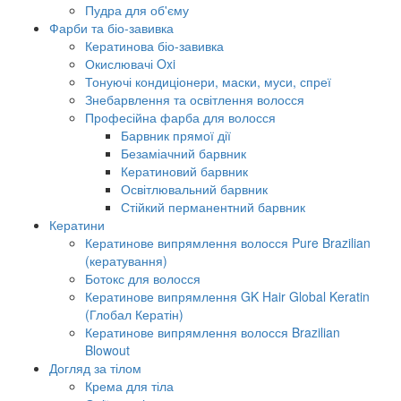
Пудра для об'єму
Фарби та біо-завивка
Кератинова біо-завивка
Окислювачі Oxi
Тонуючі кондиціонери, маски, муси, спреї
Знебарвлення та освітлення волосся
Професійна фарба для волосся
Барвник прямої дії
Безаміачний барвник
Кератиновий барвник
Освітлювальний барвник
Стійкий перманентний барвник
Кератини
Кератинове випрямлення волосся Pure Brazilian
(кератування)
Ботокс для волосся
Кератинове випрямлення GK Hair Global Keratin
(Глобал Кератін)
Кератинове випрямлення волосся Brazilian
Blowout
Догляд за тілом
Крема для тіла