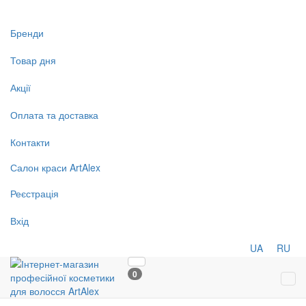
Бренди
Товар дня
Акції
Оплата та доставка
Контакти
Салон
краси
ArtAlex
Реєстрація
Вхід
UA
RU
0
Tog
navi