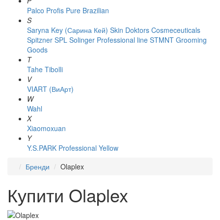
P
Palco
Profis
Pure Brazilian
S
Saryna Key (Сарина Кей)
Skin Doktors Cosmeceuticals
Spitzner
SPL Solinger Professional line
STMNT Grooming
Goods
T
Tahe
Tibolli
V
VIART (ВиАрт)
W
Wahl
X
Xiaomoxuan
Y
Y.S.PARK Professional
Yellow
Бренди
Olaplex
Купити Olaplex