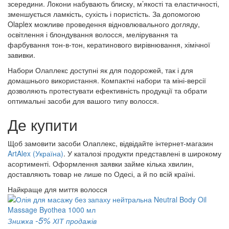
зсередини. Локони набувають блиску, м’якості та еластичності,
зменшується ламкість, сухість і пористість. За допомогою
Olaplex можливе проведення відновлювального догляду,
освітлення і блондування волосся, мелірування та
фарбування тон-в-тон, кератинового вирівнювання, хімічної
завивки.
Набори Олаплекс доступні як для подорожей, так і для
домашнього використання. Компактні набори та міні-версії
дозволяють протестувати ефективність продукції та обрати
оптимальні засоби для вашого типу волосся.
Де купити
Щоб замовити засоби Олаплекс, відвідайте інтернет-магазин
ArtAlex (Україна)
. У каталозі продукти представлені в широкому
асортименті. Оформлення заявки займе кілька хвилин,
доставляють товар не лише по Одесі, а й по всій країні.
Найкраще для миття волосся
-5%
Знижка
ХІТ продажів