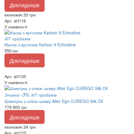
Докладніше
економія 20 грн
Арт. art116
У наявності
ХІТ продажів
Маска з вугіллям Karbon 9 Echosline
550
грн
Докладніше
Арт. art120
У наявності
-3%
Знижка
ХІТ продажів
Шампунь з олією шовку Alter Ego CUREGO Silk Oil
776
800
грн
Докладніше
економія 24 грн
Арт. art123