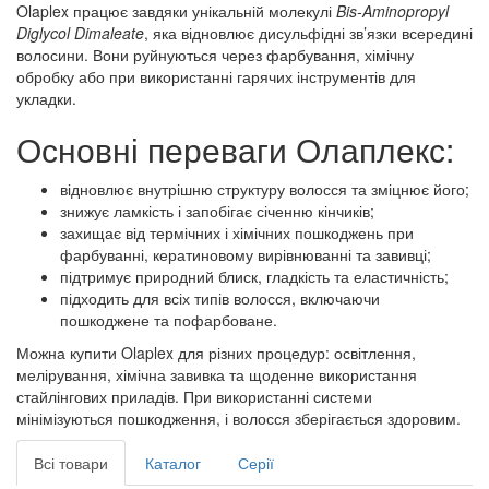
Olaplex працює завдяки унікальній молекулі
Bis-Aminopropyl
Diglycol Dimaleate
, яка відновлює дисульфідні зв’язки всередині
волосини. Вони руйнуються через фарбування, хімічну
обробку або при використанні гарячих інструментів для
укладки.
Основні переваги Олаплекс:
відновлює внутрішню структуру волосся та зміцнює його;
знижує ламкість і запобігає січенню кінчиків;
захищає від термічних і хімічних пошкоджень при
фарбуванні, кератиновому вирівнюванні та завивці;
підтримує природний блиск, гладкість та еластичність;
підходить для всіх типів волосся, включаючи
пошкоджене та пофарбоване.
Можна купити Olaplex для різних процедур: освітлення,
мелірування, хімічна завивка та щоденне використання
стайлінгових приладів. При використанні системи
мінімізуються пошкодження, і волосся зберігається здоровим.
Всі товари
Каталог
Серії