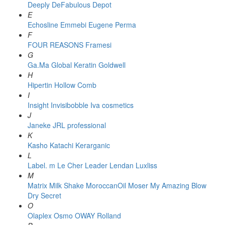
Deeply
DeFabulous
Depot
E
Echosline
Emmebi
Eugene Perma
F
FOUR REASONS
Framesi
G
Ga.Ma
Global Keratin
Goldwell
H
Hipertin
Hollow Comb
I
Insight
Invisibobble
Iva cosmetics
J
Janeke
JRL professional
K
Kasho
Katachi
Kerarganic
L
Label. m
Le Cher
Leader
Lendan
Luxliss
M
Matrix
Milk Shake
MoroccanOil
Moser
My Amazing Blow
Dry Secret
O
Olaplex
Osmo
OWAY Rolland