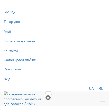
Бренди
Товар дня
Акції
Оплата та доставка
Контакти
Салон
краси
ArtAlex
Реєстрація
Вхід
UA
RU
0
Tog
navi