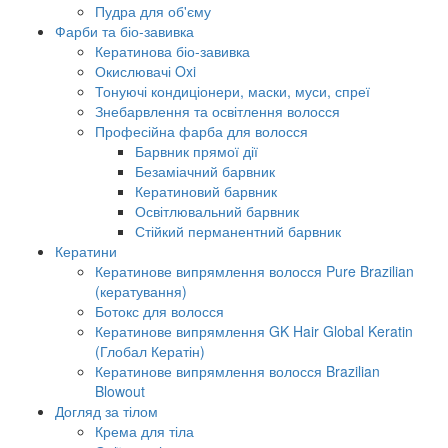
Пудра для об'єму
Фарби та біо-завивка
Кератинова біо-завивка
Окислювачі Oxi
Тонуючі кондиціонери, маски, муси, спреї
Знебарвлення та освітлення волосся
Професійна фарба для волосся
Барвник прямої дії
Безаміачний барвник
Кератиновий барвник
Освітлювальний барвник
Стійкий перманентний барвник
Кератини
Кератинове випрямлення волосся Pure Brazilian
(кератування)
Ботокс для волосся
Кератинове випрямлення GK Hair Global Keratin
(Глобал Кератін)
Кератинове випрямлення волосся Brazilian
Blowout
Догляд за тілом
Крема для тіла