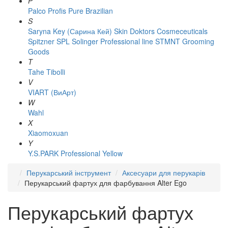
P
Palco
Profis
Pure Brazilian
S
Saryna Key (Сарина Кей)
Skin Doktors Cosmeceuticals
Spitzner
SPL Solinger Professional line
STMNT Grooming
Goods
T
Tahe
Tibolli
V
VIART (ВиАрт)
W
Wahl
X
Xiaomoxuan
Y
Y.S.PARK Professional
Yellow
Перукарський інструмент
Аксесуари для перукарів
Перукарський фартух для фарбування Alter Ego
Перукарський фартух