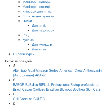
Манікюрні набори
Манікюрні ножиці
Кніпсери для нігтів
Лопатки для кутикул
Пилки
Для нігтів
Для педикюру
Різці
Кусачки
Для кутикули
Для нігтів
Онлайн курси
Пошук за брендом:
A
Alter Ego
Aluxi
Amazon Series
American Crew
Anthocyanin
(Антоцианин)
ArtAlex
B
BABOR
BaByliss
BIFULL Professional
Biotop professional
Brasil Cacau Сadiveu
Brazilian Blowout
Byothea Skin Care
C
CHI
Corioliss
CULT.O
D