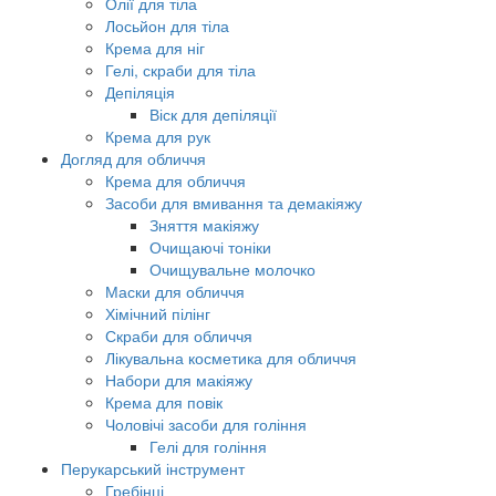
Олії для тіла
Лосьйон для тіла
Крема для ніг
Гелі, скраби для тіла
Депіляція
Віск для депіляції
Крема для рук
Догляд для обличчя
Крема для обличчя
Засоби для вмивання та демакіяжу
Зняття макіяжу
Очищаючі тоніки
Очищувальне молочко
Маски для обличчя
Хімічний пілінг
Скраби для обличчя
Лікувальна косметика для обличчя
Набори для макіяжу
Крема для повік
Чоловічі засоби для гоління
Гелі для гоління
Перукарський інструмент
Гребінці