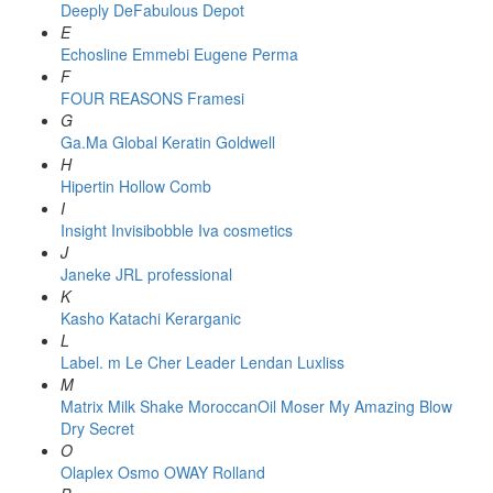
Deeply
DeFabulous
Depot
E
Echosline
Emmebi
Eugene Perma
F
FOUR REASONS
Framesi
G
Ga.Ma
Global Keratin
Goldwell
H
Hipertin
Hollow Comb
I
Insight
Invisibobble
Iva cosmetics
J
Janeke
JRL professional
K
Kasho
Katachi
Kerarganic
L
Label. m
Le Cher
Leader
Lendan
Luxliss
M
Matrix
Milk Shake
MoroccanOil
Moser
My Amazing Blow
Dry Secret
O
Olaplex
Osmo
OWAY Rolland