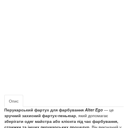
Опис
Перукарський фартух для фарбування
Alter Ego
— це
зручний захисний фартух-пеньюар
, який допомагає
зберігати одяг майстра або клієнта під час фарбування,
стрижки та інших перукарських процедур
. Він виконаний у