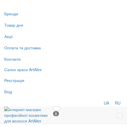
Бренди
Товар дня
Акції
Оплата та доставка
Контакти
Салон
краси
ArtAlex
Реєстрація
Вхід
UA
RU
0
Tog
navi