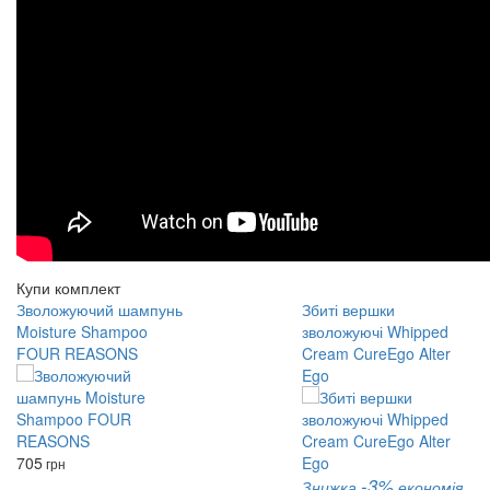
Купи комплект
Зволожуючий шампунь
Збиті вершки
Moisture Shampoo
зволожуючі Whipped
FOUR REASONS
Cream CureEgo Alter
Ego
705
грн
-3%
Знижка
економія