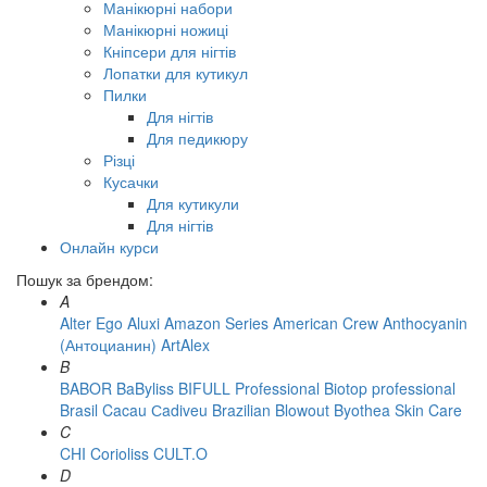
Манікюрні набори
Манікюрні ножиці
Кніпсери для нігтів
Лопатки для кутикул
Пилки
Для нігтів
Для педикюру
Різці
Кусачки
Для кутикули
Для нігтів
Онлайн курси
Пошук за брендом:
A
Alter Ego
Aluxi
Amazon Series
American Crew
Anthocyanin
(Антоцианин)
ArtAlex
B
BABOR
BaByliss
BIFULL Professional
Biotop professional
Brasil Cacau Сadiveu
Brazilian Blowout
Byothea Skin Care
C
CHI
Corioliss
CULT.O
D