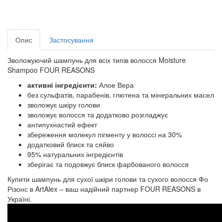
Опис
Застосування
Зволожуючий шампунь для всіх типів волосся Moisture
Shampoo FOUR REASONS
активні інгредієнти:
Алое Вера
без сульфатів, парабенів, глютена та мінеральних масел
зволожує шкіру голови
зволожує волосся та додатково розгладжує
антипухнастий ефект
збереження молекул пігменту у волоссі на 30%
додатковий блиск та сяйво
95% натуральних інгредієнтів
зберігає та подовжує блиск фарбованого волосся
Купити шампунь для сухої шкіри голови та сухого волосся Фо
Різонс в ArtAlex – ваш надійний партнер FOUR REASONS в
Україні.