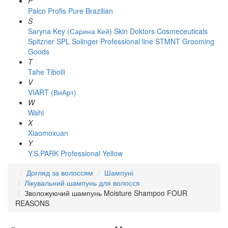
P
Palco
Profis
Pure Brazilian
S
Saryna Key (Сарина Кей)
Skin Doktors Cosmeceuticals
Spitzner
SPL Solinger Professional line
STMNT Grooming
Goods
T
Tahe
Tibolli
V
VIART (ВиАрт)
W
Wahl
X
Xiaomoxuan
Y
Y.S.PARK Professional
Yellow
Догляд за волоссям
Шампуні
Лікувальний шампунь для волосся
Зволожуючий шампунь Moisture Shampoo FOUR
REASONS