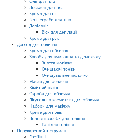
Олії для тіла
Лосьйон для тіла
Крема для ніг
Гелі, скраби для тіла
Депіляція
Віск для депіляції
Крема для рук
Догляд для обличчя
Крема для обличчя
Засоби для вмивання та демакіяжу
Зняття макіяжу
Очищаючі тоніки
Очищувальне молочко
Маски для обличчя
Хімічний пілінг
Скраби для обличчя
Лікувальна косметика для обличчя
Набори для макіяжу
Крема для повік
Чоловічі засоби для гоління
Гелі для гоління
Перукарський інструмент
Гребінці