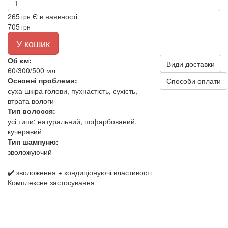
265
Є в наявності
грн
705
грн
У кошик
Об єм:
Види доставки
60/300/500 мл
Основні проблеми:
Способи оплати
суха шкіра голови, пухнастість, сухість,
втрата вологи
Тип волосся:
усі типи: натуральний, пофарбований,
кучерявий
Тип шампуню:
зволожуючий
✔️ зволоження + кондиціонуючі властивості
Комплексне застосування