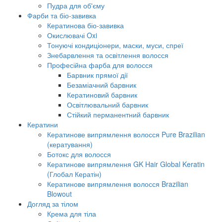
Пудра для об'єму
Фарби та біо-завивка
Кератинова біо-завивка
Окислювачі Oxi
Тонуючі кондиціонери, маски, муси, спреї
Знебарвлення та освітлення волосся
Професійна фарба для волосся
Барвник прямої дії
Безаміачний барвник
Кератиновий барвник
Освітлювальний барвник
Стійкий перманентний барвник
Кератини
Кератинове випрямлення волосся Pure Brazilian
(кератування)
Ботокс для волосся
Кератинове випрямлення GK Hair Global Keratin
(Глобал Кератін)
Кератинове випрямлення волосся Brazilian
Blowout
Догляд за тілом
Крема для тіла