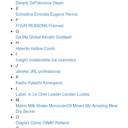
Deeply
DeFabulous
Depot
E
Echosline
Emmebi
Eugene Perma
F
FOUR REASONS
Framesi
G
Ga.Ma
Global Keratin
Goldwell
H
Hipertin
Hollow Comb
I
Insight
Invisibobble
Iva cosmetics
J
Janeke
JRL professional
K
Kasho
Katachi
Kerarganic
L
Label. m
Le Cher
Leader
Lendan
Luxliss
M
Matrix
Milk Shake
MoroccanOil
Moser
My Amazing Blow
Dry Secret
O
Olaplex
Osmo
OWAY Rolland