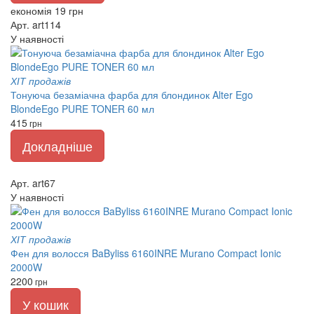
економія 19 грн
Арт. art114
У наявності
ХІТ продажів
Тонуюча безаміачна фарба для блондинок Alter Ego
BlondeEgo PURE TONER 60 мл
415
грн
Докладніше
Арт. art67
У наявності
ХІТ продажів
Фен для волосся BaByliss 6160INRE Murano Compact Ionic
2000W
2200
грн
У кошик