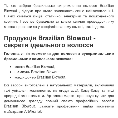
Ті, хто вибрав бразильське випрямлення волосся
Brazilian
Blowout
, відгуки про нього залишають лише найзахопленіші.
Ніяких січеться кінців, статичної електрики та пошкодженого
коріння. І все це буквально за кілька хвилин процедури, яку
можна провести як у спеціалізованому салоні, так і вдома.
Продукція
Brazilian
Blowout
-
секрети ідеального волосся
Головна лінія косметики для волосся з суперживильним
бразильським комплексом включає:
маска
Brazilian
Blowout
;
шампунь
Brazilian
Blowout
;
кондиціонер
Brazilian
B
lowout
.
Всі засоби виготовлені з натуральних матеріалів, включаючи
такі унікальні компоненти, як ягоди асаї, Каму-Каму та інші
природні амінокислоти. Арталекс-маркет пропонує купити для
домашнього догляду повний спектр професійних засобів
Brazilian Blowout. Замовте професійний підбір косметики
майстрами ArtAlex-lab!