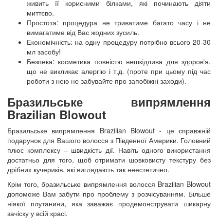
живить її корисними білками, які починають діяти
миттєво.
Простота: процедура не триватиме багато часу і не
вимагатиме від Вас жодних зусиль.
Економічність: на одну процедуру потрібно всього 20-30
мл засобу!
Безпека: косметика повністю нешкідлива для здоров'я,
що не викликає алергію і т.д. (проте при цьому під час
роботи з нею не забувайте про запобіжні заходи).
Бразильське випрямлення
Brazilian
B
lowout
Бразильське випрямлення
Brazilian
Blowout
- це справжній
подарунок для Вашого волосся з Південної Америки. Головний
плюс комплексу – швидкість дії. Навіть одного використання
достатньо для того, щоб отримати шовковисту текстуру без
дрібних кучериків, які виглядають так неестетично.
Крім того, бразильське випрямлення волосся
Brazilian
B
lowout
допоможе Вам забути про проблему з розчісуванням. Більше
ніякої плутанини, яка заважає продемонструвати шикарну
зачіску у всій красі.