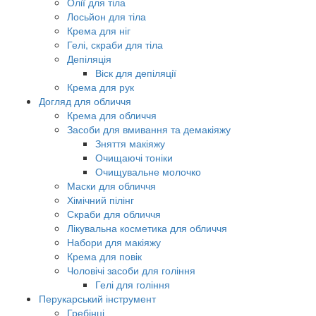
Олії для тіла
Лосьйон для тіла
Крема для ніг
Гелі, скраби для тіла
Депіляція
Віск для депіляції
Крема для рук
Догляд для обличчя
Крема для обличчя
Засоби для вмивання та демакіяжу
Зняття макіяжу
Очищаючі тоніки
Очищувальне молочко
Маски для обличчя
Хімічний пілінг
Скраби для обличчя
Лікувальна косметика для обличчя
Набори для макіяжу
Крема для повік
Чоловічі засоби для гоління
Гелі для гоління
Перукарський інструмент
Гребінці