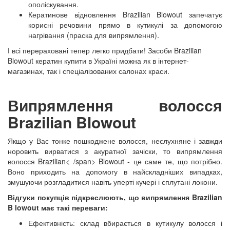
ополіскування.
Кератинове
відновлення
Brazilian
B
lowout
запечатує
корисні речовини прямо в кутикулі за допомогою
нагрівання (праска для випрямлення).
І всі перераховані тепер легко придбати! Засоби
Brazilian
B
lowout
кератин купити в Україні можна як в інтернет-
магазинах, так і спеціалізованих салонах краси.
Випрямлення волосся
Brazilian
Blowout
Якщо у Вас тонке пошкоджене волосся, неслухняне і завжди
норовить вирватися з акуратної зачіски, то випрямлення
волосся
Brazilian< /span>
Blowout
- це саме те, що потрібно.
Воно приходить на допомогу в найскладніших випадках,
змушуючи розгладитися навіть уперті кучері і сплутані локони.
Відгуки покупців підкреслюють, що випрямлення
Brazilian
B
lowout
має такі переваги:
Ефективність: склад вбирається в кутикулу волосся і