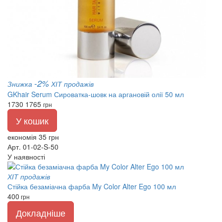
-2%
Знижка
ХІТ продажів
GKhair Serum Сироватка-шовк на аргановій олії 50 мл
1730
1765
грн
У кошик
економія 35 грн
Арт. 01-02-S-50
У наявності
ХІТ продажів
Стійка безаміачна фарба My Color Alter Ego 100 мл
400
грн
Докладніше