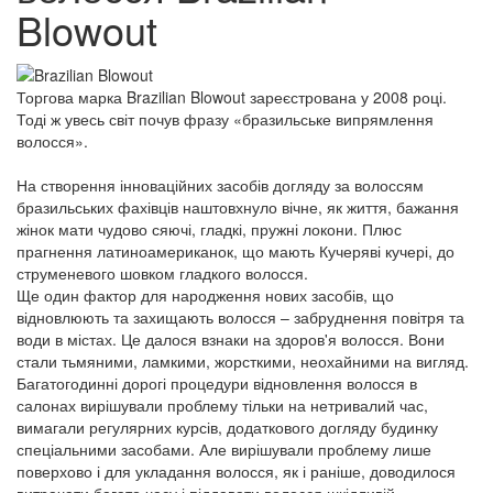
Blowout
Торгова марка Brazilian Blowout зареєстрована у 2008 році.
Тоді ж увесь світ почув фразу «бразильське випрямлення
волосся».
На створення інноваційних засобів догляду за волоссям
бразильських фахівців наштовхнуло вічне, як життя, бажання
жінок мати чудово сяючі, гладкі, пружні локони. Плюс
прагнення латиноамериканок, що мають Кучеряві кучері, до
струменевого шовком гладкого волосся.
Ще один фактор для народження нових засобів, що
відновлюють та захищають волосся – забруднення повітря та
води в містах. Це далося взнаки на здоров'я волосся. Вони
стали тьмяними, ламкими, жорсткими, неохайними на вигляд.
Багатогодинні дорогі процедури відновлення волосся в
салонах вирішували проблему тільки на нетривалий час,
вимагали регулярних курсів, додаткового догляду будинку
спеціальними засобами. Але вирішували проблему лише
поверхово і для укладання волосся, як і раніше, доводилося