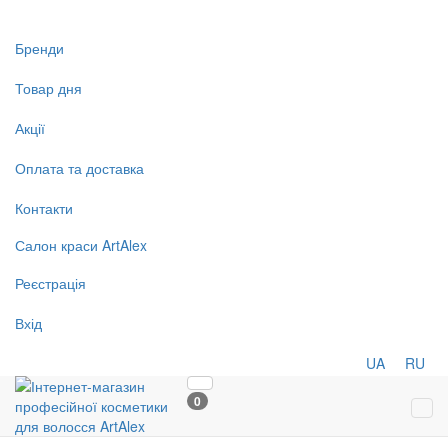
Бренди
Товар дня
Акції
Оплата та доставка
Контакти
Салон
краси
ArtAlex
Реєстрація
Вхід
UA
RU
0
Tog
navi