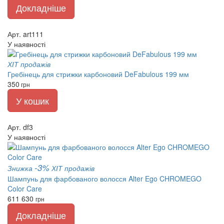
Докладніше
Арт. art111
У наявності
ХІТ продажів
Гребінець для стрижки карбоновий DeFabulous 199 мм
350
грн
У кошик
Арт. df3
У наявності
-3%
Знижка
ХІТ продажів
Шампунь для фарбованого волосся Alter Ego CHROMEGO
Color Care
611
630
грн
Докладніше