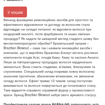
У кошик
Винахід фахівцями революційних засобів для простого та
ефективного відновлення та догляду за волоссям стало
відповіддю на складні питання: як відновити волосся при
нездоровій екології, після фарбування та інших хімічних
процедур? Як надати їм шикарний вигляд гладкого шовку без
високотемпературної обробки? Бразильський прорив –
Brazilian Blowout – саме так і назвали інноваційні засоби і
компанію, що їх виробляє Бразиліан Блоаут містить рослинні
компоненти ягодів Асаї, плодів Каму- Каму та насіння Аннато.
Лише за півторагодинну процедуру волосся кардинально
змінюється. Вони стають гладкими, м'якими, блискучими та
слухняними. Спеціальний склад покриває кожну волосинку
захисним протеїном, збагаченим вітамінами, не змінюючи
складу волосся. Ефект триває 12 тижнів: склад поступово
вимивається та волосся повертається до початкового стану.
Таке відкриття справило справжній фурор у промисловості
краси. Бренд Brazilian Blowout набув свого зіркового статусу.
Професіонали салону краси ArtAlex-lab запрошують усіх,