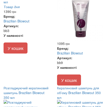
Товар дня
1390
грн
Бренд:
Brazilian Blowout
Артикул:
bb3
У наявності
1095
грн
У кошик
Бренд:
Brazilian Blowout
Артикул:
bb9
У наявності
У кошик
Розгладжуючий кератиновий
Кератиновий шампунь для
шампунь Brazilian Blowout
об'єму Brazilian Blowout 350
350 мл
мл