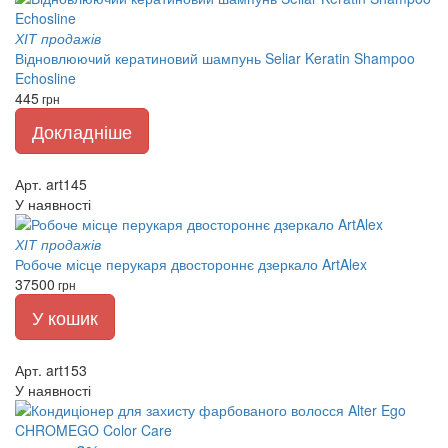
ХІТ продажів
Відновлюючий кератиновий шампунь Seliar Keratin Shampoo
Echosline
445
грн
Докладніше
Арт. art145
У наявності
ХІТ продажів
Робоче місце перукаря двостороннє дзеркало ArtAlex
37500
грн
У кошик
Арт. art153
У наявності