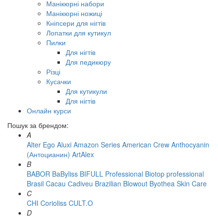
Манікюрні набори
Манікюрні ножиці
Кніпсери для нігтів
Лопатки для кутикул
Пилки
Для нігтів
Для педикюру
Різці
Кусачки
Для кутикули
Для нігтів
Онлайн курси
Пошук за брендом:
A
Alter Ego
Aluxi
Amazon Series
American Crew
Anthocyanin
(Антоцианин)
ArtAlex
B
BABOR
BaByliss
BIFULL Professional
Biotop professional
Brasil Cacau Сadiveu
Brazilian Blowout
Byothea Skin Care
C
CHI
Corioliss
CULT.O
D