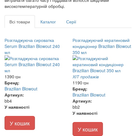
витрачати багато часу і піддавати волосся шкідливій
високотемпературній обробці.
Всі товари
Каталог
Серії
Розгладжуюча сироватка
Розгладжуючий кератиновий
Serum Brazilian Blowout 240
кондиціонер Brazilian Blowout
мл
350 мл
1390
ХІТ продажів
грн
Бренд:
1190
грн
Brazilian Blowout
Бренд:
Артикул:
Brazilian Blowout
bb4
Артикул:
У наявності
bb2
У наявності
У кошик
У кошик