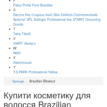
P
Palco
Profis
Pure Brazilian
S
Saryna Key (Сарина Кей)
Skin Doktors Cosmeceuticals
Spitzner
SPL Solinger Professional line
STMNT Grooming
Goods
T
Tahe
Tibolli
V
VIART (ВиАрт)
W
Wahl
X
Xiaomoxuan
Y
Y.S.PARK Professional
Yellow
Бренди
Brazilian Blowout
Купити косметику для
волосся Brazilian