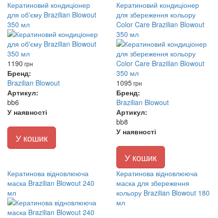
Кератиновий кондиціонер
Кератиновий кондиціонер
для об'єму Brazilian Blowout
для збереження кольору
350 мл
Color Care Brazilian Blowout
350 мл
1190
грн
Бренд:
Brazilian Blowout
1095
грн
Артикул:
Бренд:
bb6
Brazilian Blowout
У наявності
Артикул:
bb8
У наявності
У кошик
У кошик
Кератинова відновлююча
Кератинова відновлююча
маска Brazilian Blowout 240
маска для збереження
мл
кольору Brazilian Blowout 180
мл