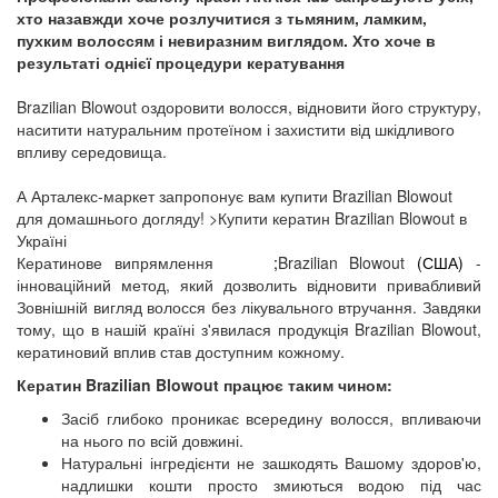
хто назавжди хоче розлучитися з тьмяним, ламким,
пухким волоссям і невиразним виглядом. Хто хоче в
результаті однієї процедури кератування
Brazilian Blowout оздоровити волосся, відновити його структуру,
наситити натуральним протеїном і захистити від шкідливого
впливу середовища.
А Арталекс-маркет запропонує вам купити Brazilian Blowout
для домашнього догляду! >Купити кератин
Brazilian
Blowout
в
Україні
Кератинове
випрямлення
;
Brazilian
Blowout
(США)
-
інноваційний метод, який дозволить відновити привабливий
Зовнішній вигляд волосся без лікувального втручання. Завдяки
тому, що в нашій країні з'явилася продукція
Brazilian
Blowout
,
кератиновий вплив став доступним кожному.
Кератин
Brazilian
B
lowout
працює таким чином:
Засіб глибоко проникає всередину волосся, впливаючи
на нього по всій довжині.
Натуральні інгредієнти не зашкодять Вашому здоров'ю,
надлишки кошти просто змиються водою під час