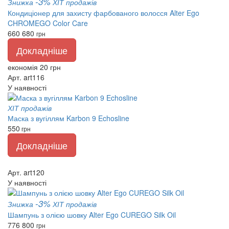
-3%
Знижка
ХІТ продажів
Кондиціонер для захисту фарбованого волосся Alter Ego
CHROMEGO Color Care
660
680
грн
Докладніше
економія 20 грн
Арт. art116
У наявності
ХІТ продажів
Маска з вугіллям Karbon 9 Echosline
550
грн
Докладніше
Арт. art120
У наявності
-3%
Знижка
ХІТ продажів
Шампунь з олією шовку Alter Ego CUREGO Silk Oil
776
800
грн