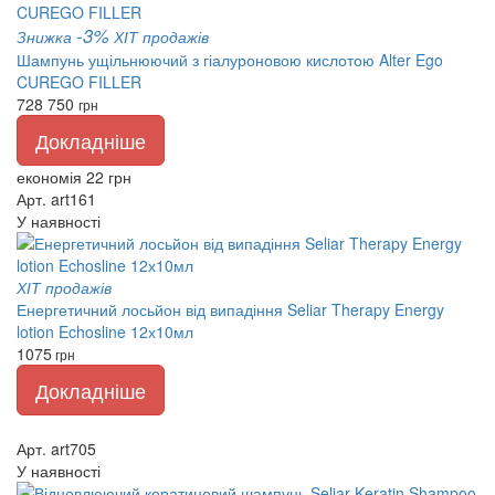
-3%
Знижка
ХІТ продажів
Шампунь ущільнюючий з гіалуроновою кислотою Alter Ego
CUREGO FILLER
728
750
грн
Докладніше
економія 22 грн
Арт. art161
У наявності
ХІТ продажів
Енергетичний лосьйон від випадіння Seliar Therapy Energy
lotion Echosline 12х10мл
1075
грн
Докладніше
Арт. art705
У наявності