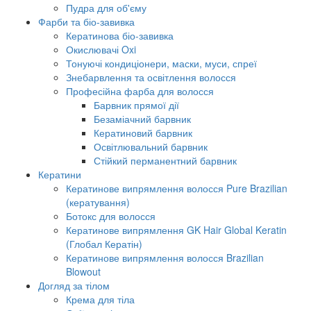
Пудра для об'єму
Фарби та біо-завивка
Кератинова біо-завивка
Окислювачі Oxi
Тонуючі кондиціонери, маски, муси, спреї
Знебарвлення та освітлення волосся
Професійна фарба для волосся
Барвник прямої дії
Безаміачний барвник
Кератиновий барвник
Освітлювальний барвник
Стійкий перманентний барвник
Кератини
Кератинове випрямлення волосся Pure Brazilian
(кератування)
Ботокс для волосся
Кератинове випрямлення GK Hair Global Keratin
(Глобал Кератін)
Кератинове випрямлення волосся Brazilian
Blowout
Догляд за тілом
Крема для тіла