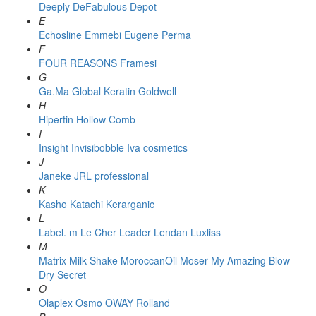
Deeply
DeFabulous
Depot
E
Echosline
Emmebi
Eugene Perma
F
FOUR REASONS
Framesi
G
Ga.Ma
Global Keratin
Goldwell
H
Hipertin
Hollow Comb
I
Insight
Invisibobble
Iva cosmetics
J
Janeke
JRL professional
K
Kasho
Katachi
Kerarganic
L
Label. m
Le Cher
Leader
Lendan
Luxliss
M
Matrix
Milk Shake
MoroccanOil
Moser
My Amazing Blow
Dry Secret
O
Olaplex
Osmo
OWAY Rolland