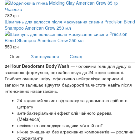
Новинка
782
грн
Шампунь для волосся після маскування сивини Precision Blend
Shampoo American Crew 250 мл
550
грн
Опис
Застосування
Склад
24 Hour Deodorant Body Wash
— чоловічий гель для душу із
захисною формулою, що забезпечує до 24 годин свіжості.
Глибоко очищає шкіру, ефективно нейтралізує неприємні
запахи та залишає відчуття бадьорості та чистоти навіть після
інтенсивних навантажень.
24‑годинний захист від запаху за допомогою срібного
цитрату
антибактеріальний ефект олії чайного дерева
(Melaleuca)
освіжає та охолоджує завдяки м'ятній олії
ніжне очищення без агресивних компонентів — рослинні
сурфактанти