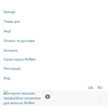
Бренди
Товар дня
Акції
Оплата та доставка
Контакти
Салон
краси
ArtAlex
Реєстрація
Вхід
UA
RU
0
Tog
navi