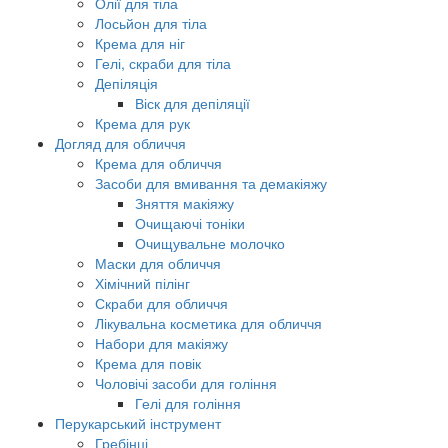
Олії для тіла
Лосьйон для тіла
Крема для ніг
Гелі, скраби для тіла
Депіляція
Віск для депіляції
Крема для рук
Догляд для обличчя
Крема для обличчя
Засоби для вмивання та демакіяжу
Зняття макіяжу
Очищаючі тоніки
Очищувальне молочко
Маски для обличчя
Хімічний пілінг
Скраби для обличчя
Лікувальна косметика для обличчя
Набори для макіяжу
Крема для повік
Чоловічі засоби для гоління
Гелі для гоління
Перукарський інструмент
Гребінці