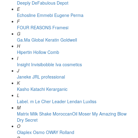
Deeply
DeFabulous
Depot
E
Echosline
Emmebi
Eugene Perma
F
FOUR REASONS
Framesi
G
Ga.Ma
Global Keratin
Goldwell
H
Hipertin
Hollow Comb
I
Insight
Invisibobble
Iva cosmetics
J
Janeke
JRL professional
K
Kasho
Katachi
Kerarganic
L
Label. m
Le Cher
Leader
Lendan
Luxliss
M
Matrix
Milk Shake
MoroccanOil
Moser
My Amazing Blow
Dry Secret
O
Olaplex
Osmo
OWAY Rolland