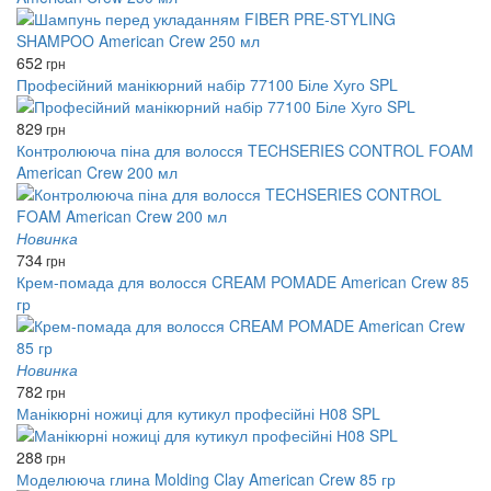
652
грн
Професійний манікюрний набір 77100 Біле Хуго SPL
829
грн
Контролююча піна для волосся TECHSERIES CONTROL FOAM
American Crew 200 мл
Новинка
734
грн
Крем-помада для волосся CREAM POMADE American Crew 85
гр
Новинка
782
грн
Манікюрні ножиці для кутикул професійні Н08 SPL
288
грн
Моделююча глина Molding Clay American Crew 85 гр