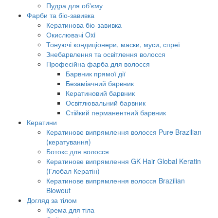
Пудра для об'єму
Фарби та біо-завивка
Кератинова біо-завивка
Окислювачі Oxi
Тонуючі кондиціонери, маски, муси, спреї
Знебарвлення та освітлення волосся
Професійна фарба для волосся
Барвник прямої дії
Безаміачний барвник
Кератиновий барвник
Освітлювальний барвник
Стійкий перманентний барвник
Кератини
Кератинове випрямлення волосся Pure Brazilian
(кератування)
Ботокс для волосся
Кератинове випрямлення GK Hair Global Keratin
(Глобал Кератін)
Кератинове випрямлення волосся Brazilian
Blowout
Догляд за тілом
Крема для тіла