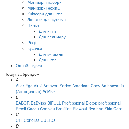
Манікюрні набори
Манікюрні ножиці
Кніпсери для нігтів
Лопатки для кутикул
Пилки
Для нігтів
Для педикюру
Різці
Кусачки
Для кутикули
Для нігтів
Онлайн курси
Пошук за брендом:
A
Alter Ego
Aluxi
Amazon Series
American Crew
Anthocyanin
(Антоцианин)
ArtAlex
B
BABOR
BaByliss
BIFULL Professional
Biotop professional
Brasil Cacau Сadiveu
Brazilian Blowout
Byothea Skin Care
C
CHI
Corioliss
CULT.O
D