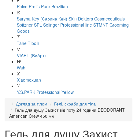
P
Palco
Profis
Pure Brazilian
S
Saryna Key (Сарина Кей)
Skin Doktors Cosmeceuticals
Spitzner
SPL Solinger Professional line
STMNT Grooming
Goods
T
Tahe
Tibolli
V
VIART (ВиАрт)
W
Wahl
X
Xiaomoxuan
Y
Y.S.PARK Professional
Yellow
Догляд за тілом
Гелі, скраби для тіла
Гель для душу Захист від поту 24 години DEODORANT
American Crew 450 мл
Гель для душу Захист