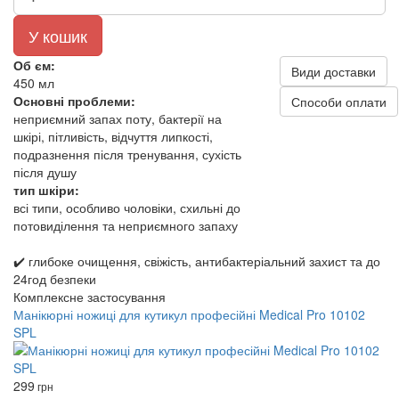
У кошик
Об єм:
Види доставки
450 мл
Основні проблеми:
Способи оплати
неприємний запах поту, бактерії на
шкірі, пітливість, відчуття липкості,
подразнення після тренування, сухість
після душу
тип шкіри:
всі типи, особливо чоловіки, схильні до
потовиділення та неприємного запаху
✔️ глибоке очищення, свіжість, антибактеріальний захист та до
24год безпеки
Комплексне застосування
Манікюрні ножиці для кутикул професійні Medical Pro 10102
SPL
299
грн