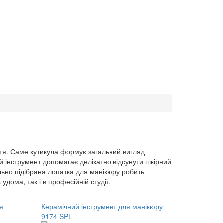
гтя. Саме кутикула формує загальний вигляд
ий інструмент допомагає делікатно відсунути шкірний
ильно підібрана лопатка для манікюру робить
дома, так і в професійній студії.
я
Керамічний інструмент для манікюру
9174 SPL