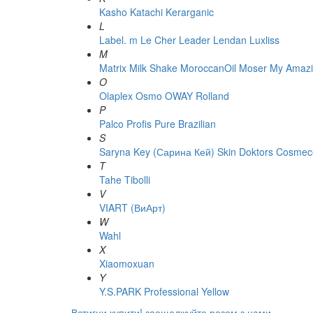
Kasho
Katachi
Kerarganic
L
Label. m
Le Cher
Leader
Lendan
Luxliss
M
Matrix
Milk Shake
MoroccanOil
Moser
My Amazi
O
Olaplex
Osmo
OWAY Rolland
P
Palco
Profis
Pure Brazilian
S
Saryna Key (Сарина Кей)
Skin Doktors Cosmece
T
Tahe
Tibolli
V
VIART (ВиАрт)
W
Wahl
X
Xiaomoxuan
Y
Y.S.PARK Professional
Yellow
Встигни купити!
заощаджуйте разом з нами