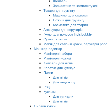
Шейвери
Запчастини та комплектуючі
Товари для грумінгу
Машинки для стрижки
Ножиці для грумінгу
Косметика для тварин
Аксесуари для перукарів
Гумки для волосся Invisibobble
Сумки та чохли
Меблі для салонів краси, перукарні робо
Манікюр-педикюр
Манікюрні набори
Манікюрні ножиці
Кніпсери для нігтів
Лопатки для кутикул
Пилки
Для нігтів
Для педикюру
Різці
Кусачки
Для кутикули
Для нігтів
Онлайн курси