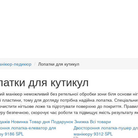
нікюр-педикюр
Лопатки для кутикул
патки для кутикул
ий манікюр неможливий без ретельної обробки зони біля основи ні
ої пластини, тому для догляду потрібна надійна лопатка. Спеціальн
 очистити нігтьове ложе та підготувати поверхню до покриття. Прав
у безпечною, скорочує час роботи та підвищує якість результату як у
дажів
Новинка
Товар дня
Подарунок
Знижка
Всі товари
оння лопатка-елеватор для
Двостороння лопатка-пушер дл
ру 9186 SPL
манікюру 9312 SPL