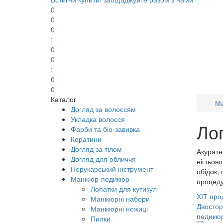
0
0
0
:
0
0
:
0
0
Каталог
Ма
Догляд за волоссям
Укладка волосся
Ло
Фарби та біо-завивка
Кератини
Догляд за тілом
Акуратн
Догляд для обличчя
нігтьов
Перукарський інструмент
обідок,
Манікюр-педикюр
процедур
Лопатки для кутикул
ХІТ про
Манікюрні набори
Двостор
Манікюрні ножиці
педикю
Пилки