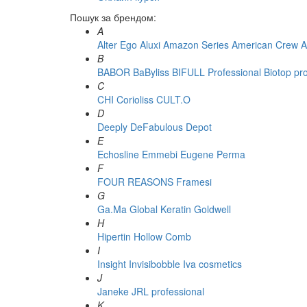
Пошук за брендом:
A
Alter Ego
Aluxi
Amazon Series
American Crew
A
B
BABOR
BaByliss
BIFULL Professional
Biotop pr
C
CHI
Corioliss
CULT.O
D
Deeply
DeFabulous
Depot
E
Echosline
Emmebi
Eugene Perma
F
FOUR REASONS
Framesi
G
Ga.Ma
Global Keratin
Goldwell
H
Hipertin
Hollow Comb
I
Insight
Invisibobble
Iva cosmetics
J
Janeke
JRL professional
K