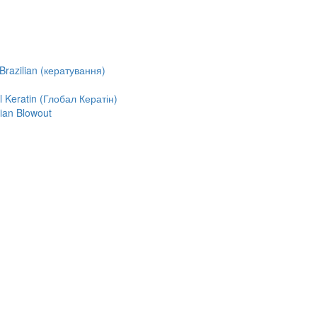
razilian (кератування)
Keratin (Глобал Кератін)
ian Blowout