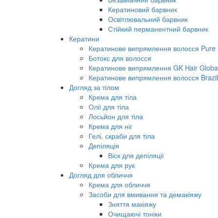
Кератиновий барвник
Освітлювальний барвник
Стійкий перманентний барвник
Кератини
Кератинове випрямлення волосся Pure B
Ботокс для волосся
Кератинове випрямлення GK Hair Global 
Кератинове випрямлення волосся Brazil
Догляд за тілом
Крема для тіла
Олії для тіла
Лосьйон для тіла
Крема для ніг
Гелі, скраби для тіла
Депіляція
Віск для депіляції
Крема для рук
Догляд для обличчя
Крема для обличчя
Засоби для вмивання та демакіяжу
Зняття макіяжу
Очищаючі тоніки