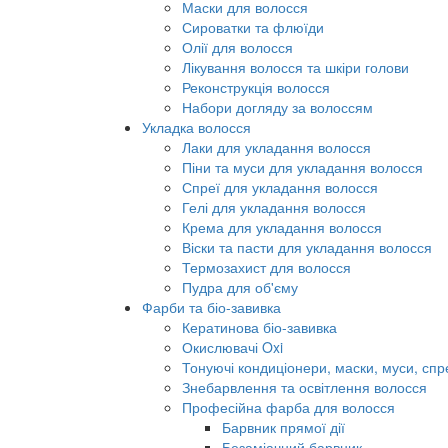
Маски для волосся
Сироватки та флюїди
Олії для волосся
Лікування волосся та шкіри голови
Реконструкція волосся
Набори догляду за волоссям
Укладка волосся
Лаки для укладання волосся
Піни та муси для укладання волосся
Спреї для укладання волосся
Гелі для укладання волосся
Крема для укладання волосся
Віски та пасти для укладання волосся
Термозахист для волосся
Пудра для об'єму
Фарби та біо-завивка
Кератинова біо-завивка
Окислювачі Oxi
Тонуючі кондиціонери, маски, муси, спр
Знебарвлення та освітлення волосся
Професійна фарба для волосся
Барвник прямої дії
Безаміачний барвник