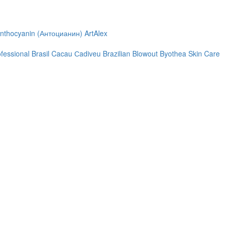
nthocyanin (Антоцианин)
ArtAlex
ofessional
Brasil Cacau Сadiveu
Brazilian Blowout
Byothea Skin Care