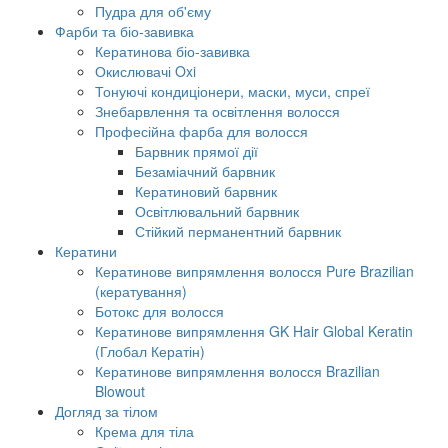
Пудра для об'єму
Фарби та біо-завивка
Кератинова біо-завивка
Окислювачі Oxi
Тонуючі кондиціонери, маски, муси, спреї
Знебарвлення та освітлення волосся
Професійна фарба для волосся
Барвник прямої дії
Безаміачний барвник
Кератиновий барвник
Освітлювальний барвник
Стійкий перманентний барвник
Кератини
Кератинове випрямлення волосся Pure Brazilian
(кератування)
Ботокс для волосся
Кератинове випрямлення GK Hair Global Keratin
(Глобал Кератін)
Кератинове випрямлення волосся Brazilian
Blowout
Догляд за тілом
Крема для тіла