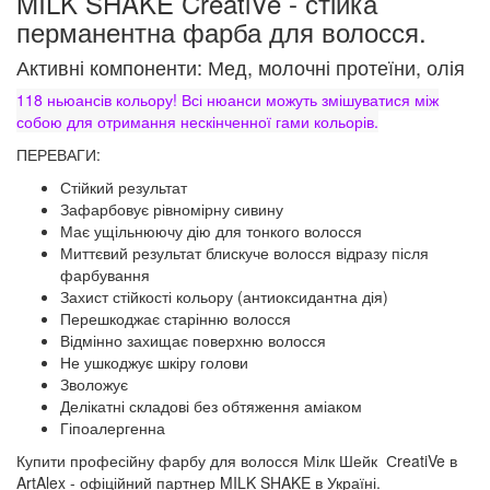
MILK SHAKE CreatiVe - стійка
перманентна фарба для волосся.
Активні компоненти: Мед, молочні протеїни, олія
118 ньюансів кольору! Всі нюанси можуть змішуватися між
собою для отримання нескінченної гами кольорів.
ПЕРЕВАГИ:
Стійкий результат
Зафарбовує рівномірну сивину
Має ущільнюючу дію для тонкого волосся
Миттєвий результат блискуче волосся відразу після
фарбування
Захист стійкості кольору (антиоксидантна дія)
Перешкоджає старінню волосся
Відмінно захищає поверхню волосся
Не ушкоджує шкіру голови
Зволожує
Делікатні складові без обтяження аміаком
Гіпоалергенна
Купити професійну фарбу для волосся Мілк Шейк СreatiVe в
ArtAlex - офіційний партнер MILK SHAKE в Україні.