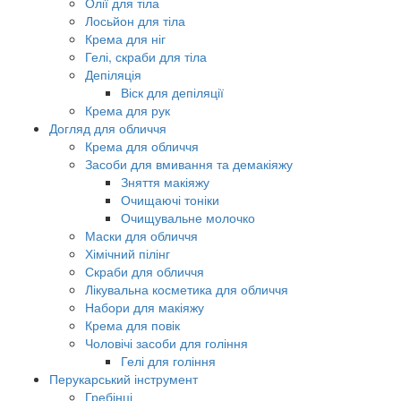
Олії для тіла
Лосьйон для тіла
Крема для ніг
Гелі, скраби для тіла
Депіляція
Віск для депіляції
Крема для рук
Догляд для обличчя
Крема для обличчя
Засоби для вмивання та демакіяжу
Зняття макіяжу
Очищаючі тоніки
Очищувальне молочко
Маски для обличчя
Хімічний пілінг
Скраби для обличчя
Лікувальна косметика для обличчя
Набори для макіяжу
Крема для повік
Чоловічі засоби для гоління
Гелі для гоління
Перукарський інструмент
Гребінці