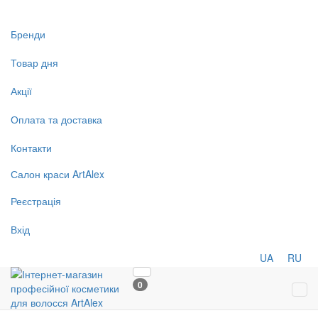
Бренди
Товар дня
Акції
Оплата та доставка
Контакти
Салон
краси
ArtAlex
Реєстрація
Вхід
UA
RU
0
Tog
navi