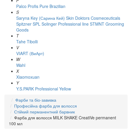
P
Palco
Profis
Pure Brazilian
S
Saryna Key (Сарина Кей)
Skin Doktors Cosmeceuticals
Spitzner
SPL Solinger Professional line
STMNT Grooming
Goods
T
Tahe
Tibolli
V
VIART (ВиАрт)
W
Wahl
X
Xiaomoxuan
Y
Y.S.PARK Professional
Yellow
Фарби та біо-завивка
Професійна фарба для волосся
Стійкий перманентний барвник
Фарба для волосся MILK SHAKE CreatiVe permanent
100 мл