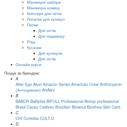
Манікюрні набори
Манікюрні ножиці
Кніпсери для нігтів
Лопатки для кутикул
Пилки
Для нігтів
Для педикюру
Різці
Кусачки
Для кутикули
Для нігтів
Онлайн курси
Пошук за брендом:
A
Alter Ego
Aluxi
Amazon Series
American Crew
Anthocyanin
(Антоцианин)
ArtAlex
B
BABOR
BaByliss
BIFULL Professional
Biotop professional
Brasil Cacau Сadiveu
Brazilian Blowout
Byothea Skin Care
C
CHI
Corioliss
CULT.O
D