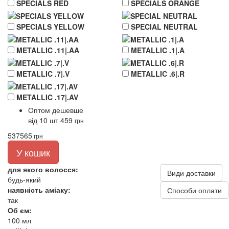
SPECIALS RED
SPECIALS ORANGE
SPECIALS YELLOW
SPECIAL NEUTRAL
METALLIC .11|.AA
METALLIC .1|.A
METALLIC .7|.V
METALLIC .6|.R
METALLIC .17|.AV
Оптом дешевше
від 10 шт
459
грн
537
565
грн
У кошик
для якого волосся:
Види доставки
будь-який
наявність аміаку:
Способи оплати
так
Об єм:
100 мл