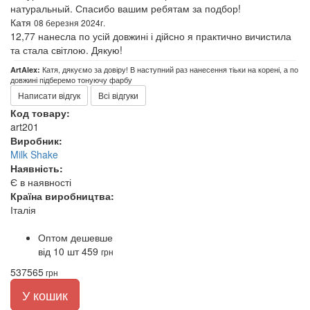
натуральный. Спасибо вашим ребятам за подбор!
Катя
08 березня 2024г.
12,77 нанесла по усій довжині і дійсно я практично вичистила
та стала світлою. Дякую!
Катя, дякуємо за довіру! В наступний раз нанесення тіьки на корені, а по
ArtAlex:
довжині підберемо тонуючу фарбу
Написати відгук
Всі відгуки
Код товару:
art201
Виробник:
Milk Shake
Наявність:
Є в наявності
Країна виробництва:
Італія
Оптом дешевше
від 10 шт
459
грн
537
565
грн
У кошик