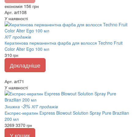
економія 156 грн
Арт. art108
У наявності
ХІТ продажів
Кератинова перманентна фарба для волосся Techno Fruit
Color Alter Ego 100 мл
310
грн
Докладніше
Арт. art71
У наявності
-3%
Знижка
ХІТ продажів
Експрес-кератин Express Blowout Solution Spray Pure Brazilian
200 мл
3269
3370
грн
У кошик