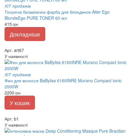
ХІТ продажів
Тонуюча безаміачна фарба для блондинок Alter Ego
BlondeEgo PURE TONER 60 мл
415
грн
Докладніше
Арт. art67
У наявності
ХІТ продажів
Фен для волосся BaByliss 6160INRE Murano Compact Ionic
2000W
2200
грн
У кошик
Арт. b1
У наявності