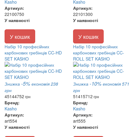
Kasho
Kasho
Артикул:
Артикул:
22100750
22101300
У наявності
У наявності
У кошик
У кошик
Набір 10 професійних
Набір 10 професійних
карбонових гребінців CC-HD
карбонових гребінців CC-
SET KASHO
ROLL SET KASHO
-5%
-10%
Знижка
економія 238
Знижка
економія 571
грн
грн
4514
4752
5141
5712
грн
грн
Бренд:
Бренд:
Kasho
Kasho
Артикул:
Артикул:
art554
art555
У наявності
У наявності