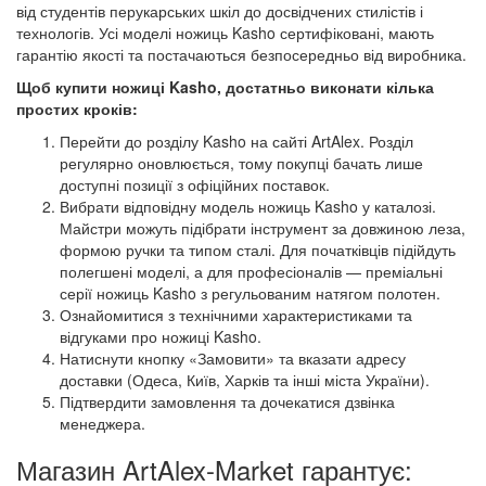
від студентів перукарських шкіл до досвідчених стилістів і
технологів. Усі моделі ножиць Kasho сертифіковані, мають
гарантію якості та постачаються безпосередньо від виробника.
Щоб купити ножиці Kasho, достатньо виконати кілька
простих кроків:
Перейти до розділу Kasho на сайті ArtAlex. Розділ
регулярно оновлюється, тому покупці бачать лише
доступні позиції з офіційних поставок.
Вибрати відповідну модель ножиць Kasho у каталозі.
Майстри можуть підібрати інструмент за довжиною леза,
формою ручки та типом сталі. Для початківців підійдуть
полегшені моделі, а для професіоналів — преміальні
серії ножиць Kasho з регульованим натягом полотен.
Ознайомитися з технічними характеристиками та
відгуками про ножиці Kasho.
Натиснути кнопку «Замовити» та вказати адресу
доставки (Одеса, Київ, Харків та інші міста України).
Підтвердити замовлення та дочекатися дзвінка
менеджера.
Магазин ArtAlex-Market гарантує: