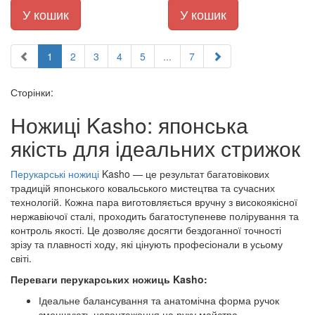
У кошик
У кошик
1
2
3
4
5
...
7
Сторінки:
Ножиці Kasho: японська
якість для ідеальних стрижок
Перукарські ножиці
Kasho — це результат багатовікових
традицій японського ковальського мистецтва та сучасних
технологій. Кожна пара виготовляється вручну з високоякісної
нержавіючої сталі, проходить багатоступеневе полірування та
контроль якості. Це дозволяє досягти бездоганної точності
зрізу та плавності ходу, які цінують професіонали в усьому
світі.
Переваги перукарських ножиць Kasho:
Ідеальне балансування та анатомічна форма ручок
зменшують навантаження на руку майстра.