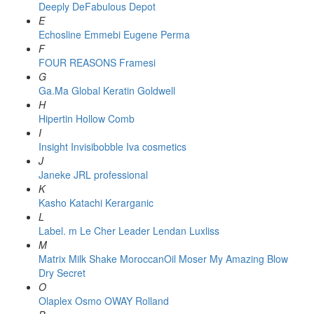
Deeply
DeFabulous
Depot
E
Echosline
Emmebi
Eugene Perma
F
FOUR REASONS
Framesi
G
Ga.Ma
Global Keratin
Goldwell
H
Hipertin
Hollow Comb
I
Insight
Invisibobble
Iva cosmetics
J
Janeke
JRL professional
K
Kasho
Katachi
Kerarganic
L
Label. m
Le Cher
Leader
Lendan
Luxliss
M
Matrix
Milk Shake
MoroccanOil
Moser
My Amazing Blow
Dry Secret
O
Olaplex
Osmo
OWAY Rolland