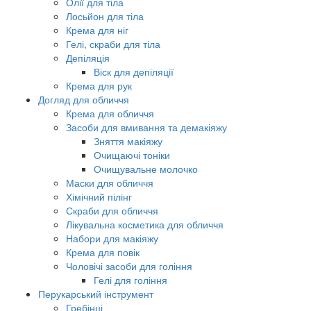
Олії для тіла
Лосьйон для тіла
Крема для ніг
Гелі, скраби для тіла
Депіляція
Віск для депіляції
Крема для рук
Догляд для обличчя
Крема для обличчя
Засоби для вмивання та демакіяжу
Зняття макіяжу
Очищаючі тоніки
Очищувальне молочко
Маски для обличчя
Хімічний пілінг
Скраби для обличчя
Лікувальна косметика для обличчя
Набори для макіяжу
Крема для повік
Чоловічі засоби для гоління
Гелі для гоління
Перукарський інструмент
Гребінці