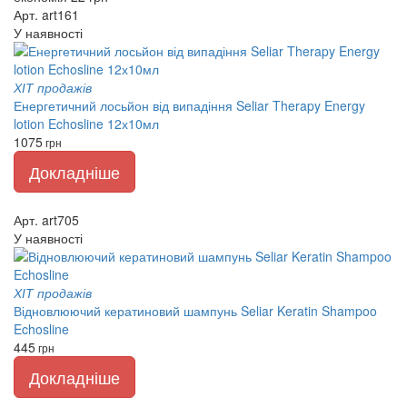
Арт. art161
У наявності
ХІТ продажів
Енергетичний лосьйон від випадіння Seliar Therapy Energy
lotion Echosline 12х10мл
1075
грн
Докладніше
Арт. art705
У наявності
ХІТ продажів
Відновлюючий кератиновий шампунь Seliar Keratin Shampoo
Echosline
445
грн
Докладніше