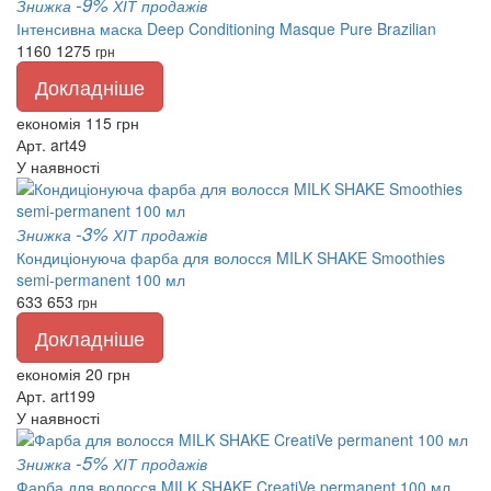
-9%
Знижка
ХІТ продажів
Інтенсивна маска Deep Conditioning Masque Pure Brazilian
1160
1275
грн
Докладніше
економія 115 грн
Арт. art49
У наявності
-3%
Знижка
ХІТ продажів
Кондиціонуюча фарба для волосся MILK SHAKE Smoothies
semi-permanent 100 мл
633
653
грн
Докладніше
економія 20 грн
Арт. art199
У наявності
-5%
Знижка
ХІТ продажів
Фарба для волосся MILK SHAKE CreatiVe permanent 100 мл