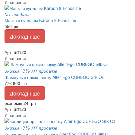
У наявності
ХІТ продажів
Маска з вугіллям Karbon 9 Echosline
550
грн
Докладніше
Арт. art120
У наявності
-3%
Знижка
ХІТ продажів
Шампунь з олією шовку Alter Ego CUREGO Silk Oil
776
800
грн
Докладніше
економія 24 грн
Арт. art123
У наявності
-3%
Знижка
ХІТ продажів
Кондиціонер з олією шовку Alter Ego CUREGO Silk Oil