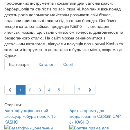
професійних інструментів і косметики для салонів краси,
барбершопів та стилістів по всій Україні. Компанія вже понад
десять років допомагає майстрам розвивати свій бізнес,
надаючи оригінальні товари від світових брендів. Особливе
місце в каталозі займає продукція Kasho — легендарні
японські ножиці, що стали символом точності, довговічності та
бездоганного стилю. На сайті можна ознайомитися з
детальним каталогом, відгуками покупців про ножиці Kasho та
замовити інструмент з доставкою в будь-яке місто, зокрема до
Одеси.
Всі товари
Каталог
Серії
1
2
3
4
5
...
7
Сторінки:
Багатофункціональний
Бритва пряма для
аксесуар кобура-пояс К-15
моделювання Captain CAP-
KASHO
J7 KASHO