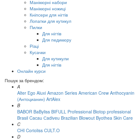
Манікюрні набори
Манікюрні ножиці
Кніпсери для нігтів
Лопатки для кутикул
Пилки
Для нігтів
Для педикюру
Різці
Кусачки
Для кутикули
Для нігтів
Онлайн курси
Пошук за брендом:
A
Alter Ego
Aluxi
Amazon Series
American Crew
Anthocyanin
(Антоцианин)
ArtAlex
B
BABOR
BaByliss
BIFULL Professional
Biotop professional
Brasil Cacau Сadiveu
Brazilian Blowout
Byothea Skin Care
C
CHI
Corioliss
CULT.O
D