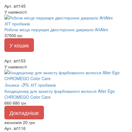
Арт. art145
У наявності
ХІТ продажів
Робоче місце перукаря двостороннє дзеркало ArtAlex
37500
грн
У кошик
Арт. art153
У наявності
-3%
Знижка
ХІТ продажів
Кондиціонер для захисту фарбованого волосся Alter Ego
CHROMEGO Color Care
660
680
грн
Докладніше
економія 20 грн
Арт. art116