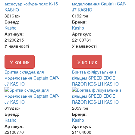
3216
6192
грн
грн
Бренд:
Бренд:
Kasho
Kasho
Артикул:
Артикул:
21200215
22100761
У наявності
У наявності
У кошик
У кошик
Бритва складна для
Бритва філірувальна з
моделювання Captain CAP-
кільцем SPEED EDGE
J7 KASHO
RAZOR KCS-LH KASHO
6192
2059
грн
грн
Бренд:
Бренд:
Kasho
Kasho
Артикул:
Артикул:
22100770
21104000