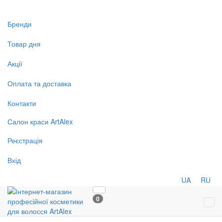
Бренди
Товар дня
Акції
Оплата та доставка
Контакти
Салон
краси
ArtAlex
Реєстрація
Вхід
UA
RU
0
Tog
navi