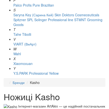
P
Palco
Profis
Pure Brazilian
S
Saryna Key (Сарина Кей)
Skin Doktors Cosmeceuticals
Spitzner
SPL Solinger Professional line
STMNT Grooming
Goods
T
Tahe
Tibolli
V
VIART (ВиАрт)
W
Wahl
X
Xiaomoxuan
Y
Y.S.PARK Professional
Yellow
Бренди
Kasho
Ножиці Kasho
Інтернет-магазин ArtAlex — це надійний постачальник