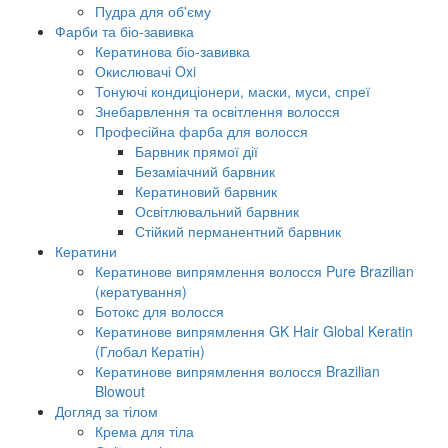
Пудра для об'єму
Фарби та біо-завивка
Кератинова біо-завивка
Окислювачі Oxi
Тонуючі кондиціонери, маски, муси, спреї
Знебарвлення та освітлення волосся
Професійна фарба для волосся
Барвник прямої дії
Безаміачний барвник
Кератиновий барвник
Освітлювальний барвник
Стійкий перманентний барвник
Кератини
Кератинове випрямлення волосся Pure Brazilian
(кератування)
Ботокс для волосся
Кератинове випрямлення GK Hair Global Keratin
(Глобал Кератін)
Кератинове випрямлення волосся Brazilian
Blowout
Догляд за тілом
Крема для тіла