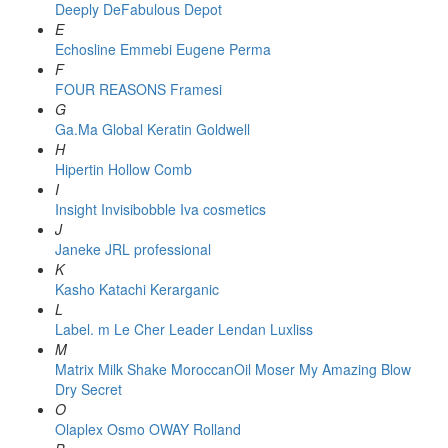
Deeply
DeFabulous
Depot
E
Echosline
Emmebi
Eugene Perma
F
FOUR REASONS
Framesi
G
Ga.Ma
Global Keratin
Goldwell
H
Hipertin
Hollow Comb
I
Insight
Invisibobble
Iva cosmetics
J
Janeke
JRL professional
K
Kasho
Katachi
Kerarganic
L
Label. m
Le Cher
Leader
Lendan
Luxliss
M
Matrix
Milk Shake
MoroccanOil
Moser
My Amazing Blow
Dry Secret
O
Olaplex
Osmo
OWAY Rolland