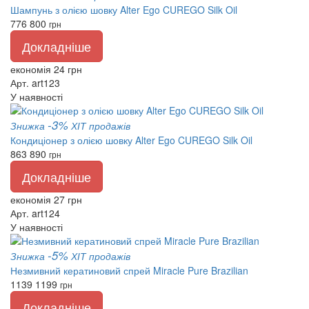
Шампунь з олією шовку Alter Ego CUREGO Silk Oil
776
800
грн
Докладніше
економія 24 грн
Арт. art123
У наявності
-3%
Знижка
ХІТ продажів
Кондиціонер з олією шовку Alter Ego CUREGO Silk Oil
863
890
грн
Докладніше
економія 27 грн
Арт. art124
У наявності
-5%
Знижка
ХІТ продажів
Незмивний кератиновий спрей Miracle Pure Brazilian
1139
1199
грн
Докладніше