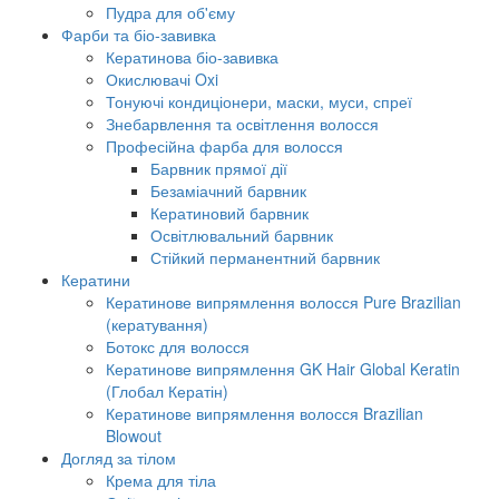
Пудра для об'єму
Фарби та біо-завивка
Кератинова біо-завивка
Окислювачі Oxi
Тонуючі кондиціонери, маски, муси, спреї
Знебарвлення та освітлення волосся
Професійна фарба для волосся
Барвник прямої дії
Безаміачний барвник
Кератиновий барвник
Освітлювальний барвник
Стійкий перманентний барвник
Кератини
Кератинове випрямлення волосся Pure Brazilian
(кератування)
Ботокс для волосся
Кератинове випрямлення GK Hair Global Keratin
(Глобал Кератін)
Кератинове випрямлення волосся Brazilian
Blowout
Догляд за тілом
Крема для тіла