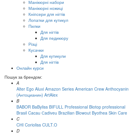
Манікюрні набори
Манікюрні ножиці
Кніпсери для нігтів
Лопатки для кутикул
Пилки
Для нігтів
Для педикюру
Різці
Кусачки
Для кутикули
Для нігтів
Онлайн курси
Пошук за брендом:
A
Alter Ego
Aluxi
Amazon Series
American Crew
Anthocyanin
(Антоцианин)
ArtAlex
B
BABOR
BaByliss
BIFULL Professional
Biotop professional
Brasil Cacau Сadiveu
Brazilian Blowout
Byothea Skin Care
C
CHI
Corioliss
CULT.O
D