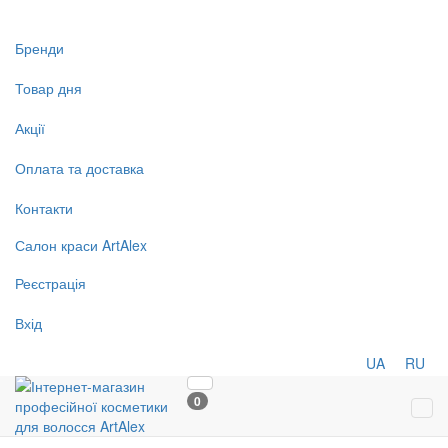
Бренди
Товар дня
Акції
Оплата та доставка
Контакти
Салон
краси
ArtAlex
Реєстрація
Вхід
UA
RU
0
Tog
navi