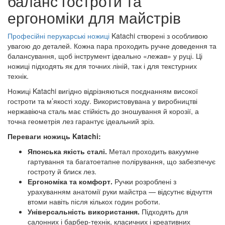
баланс гостроти та
ергономіки для майстрів
Професійні перукарські ножиці
Katachi створені з особливою
увагою до деталей. Кожна пара проходить ручне доведення та
балансування, щоб інструмент ідеально «лежав» у руці. Ці
ножиці підходять як для точних ліній, так і для текстурних
технік.
Ножиці Katachi вигідно відрізняються поєднанням високої
гостроти та м’якості ходу. Використовувана у виробництві
нержавіюча сталь має стійкість до зношування й корозії, а
точна геометрія лез гарантує ідеальний зріз.
Переваги ножиць Katachi:
Японська якість сталі.
Метал проходить вакуумне
гартування та багатоетапне полірування, що забезпечує
гостроту й блиск лез.
Ергономіка та комфорт.
Ручки розроблені з
урахуванням анатомії руки майстра — відсутнє відчуття
втоми навіть після кількох годин роботи.
Універсальність використання.
Підходять для
салонних і барбер-технік, класичних і креативних