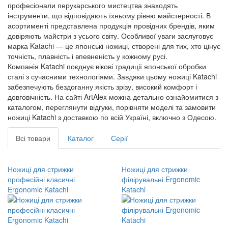
професіонали перукарського мистецтва знаходять
інструменти, що відповідають їхньому рівню майстерності. В
асортименті представлена продукція провідних брендів, яким
довіряють майстри з усього світу. Особливої уваги заслуговує
марка Katachi — це японські ножиці, створені для тих, хто цінує
точність, плавність і впевненість у кожному русі.
Компанія Katachi поєднує вікові традиції японської обробки
сталі з сучасними технологіями. Завдяки цьому ножиці Katachi
забезпечують бездоганну якість зрізу, високий комфорт і
довговічність. На сайті ArtAlex можна детально ознайомитися з
каталогом, переглянути відгуки, порівняти моделі та замовити
ножиці Katachi з доставкою по всій Україні, включно з Одесою.
Всі товари
Каталог
Серії
Ножиці для стрижки
Ножиці для стрижки
професійні класичні
філірувальні Ergonomic
Ergonomic Katachi
Katachi