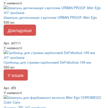
У наявності
ХІТ продажів
Шампунь детоксикація з вугіллям URBAN PROOF Alter Ego
530
грн
Докладніше
Арт. art111
У наявності
ХІТ продажів
Гребінець для стрижки карбоновий DeFabulous 199 мм
350
грн
У кошик
Арт. df3
У наявності
-3%
Знижка
ХІТ продажів