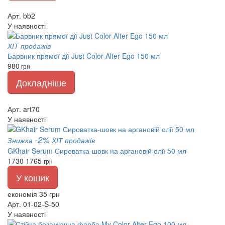
Арт. bb2
У наявності
ХІТ продажів
Барвник прямої дії Just Color Alter Ego 150 мл
980
грн
Докладніше
Арт. art70
У наявності
-2%
Знижка
ХІТ продажів
GKhair Serum Сироватка-шовк на аргановій олії 50 мл
1730
1765
грн
У кошик
економія 35 грн
Арт. 01-02-S-50
У наявності