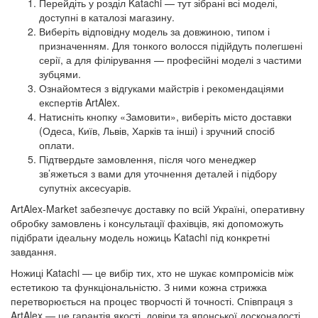
Перейдіть у розділ Katachi — тут зібрані всі моделі,
доступні в каталозі магазину.
Виберіть відповідну модель за довжиною, типом і
призначенням. Для тонкого волосся підійдуть полегшені
серії, а для філірування — професійні моделі з частими
зубцями.
Ознайомтеся з відгуками майстрів і рекомендаціями
експертів ArtAlex.
Натисніть кнопку «Замовити», виберіть місто доставки
(Одеса, Київ, Львів, Харків та інші) і зручний спосіб
оплати.
Підтвердьте замовлення, після чого менеджер
зв’яжеться з вами для уточнення деталей і підбору
супутніх аксесуарів.
ArtAlex-Market забезпечує доставку по всій Україні, оперативну
обробку замовлень і консультації фахівців, які допоможуть
підібрати ідеальну модель ножиць Katachi під конкретні
завдання.
Ножиці Katachi — це вибір тих, хто не шукає компромісів між
естетикою та функціональністю. З ними кожна стрижка
перетворюється на процес творчості й точності. Співпраця з
ArtAlex — це гарантія якості, довіри та японської досконалості