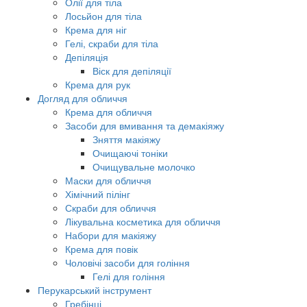
Олії для тіла
Лосьйон для тіла
Крема для ніг
Гелі, скраби для тіла
Депіляція
Віск для депіляції
Крема для рук
Догляд для обличчя
Крема для обличчя
Засоби для вмивання та демакіяжу
Зняття макіяжу
Очищаючі тоніки
Очищувальне молочко
Маски для обличчя
Хімічний пілінг
Скраби для обличчя
Лікувальна косметика для обличчя
Набори для макіяжу
Крема для повік
Чоловічі засоби для гоління
Гелі для гоління
Перукарський інструмент
Гребінці