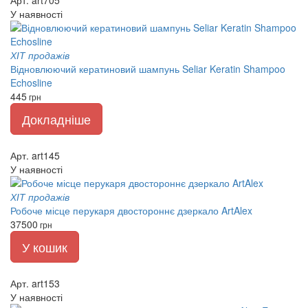
Арт. art705
У наявності
ХІТ продажів
Відновлюючий кератиновий шампунь Seliar Keratin Shampoo
Echosline
445
грн
Докладніше
Арт. art145
У наявності
ХІТ продажів
Робоче місце перукаря двостороннє дзеркало ArtAlex
37500
грн
У кошик
Арт. art153
У наявності