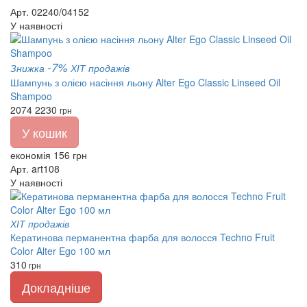
Арт. 02240/04152
У наявності
-7%
Знижка
ХІТ продажів
Шампунь з олією насіння льону Alter Ego Classic Linseed Oil
Shampoo
2074
2230
грн
У кошик
економія 156 грн
Арт. art108
У наявності
ХІТ продажів
Кератинова перманентна фарба для волосся Techno Fruit
Color Alter Ego 100 мл
310
грн
Докладніше