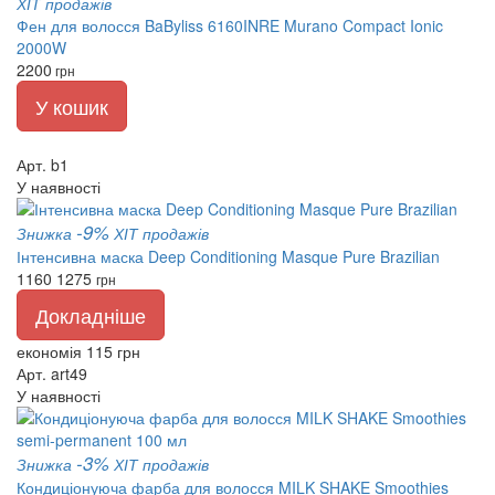
ХІТ продажів
Фен для волосся BaByliss 6160INRE Murano Compact Ionic
2000W
2200
грн
У кошик
Арт. b1
У наявності
-9%
Знижка
ХІТ продажів
Інтенсивна маска Deep Conditioning Masque Pure Brazilian
1160
1275
грн
Докладніше
економія 115 грн
Арт. art49
У наявності
-3%
Знижка
ХІТ продажів
Кондиціонуюча фарба для волосся MILK SHAKE Smoothies