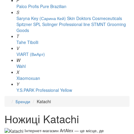
P
Palco
Profis
Pure Brazilian
S
Saryna Key (Сарина Кей)
Skin Doktors Cosmeceuticals
Spitzner
SPL Solinger Professional line
STMNT Grooming
Goods
T
Tahe
Tibolli
V
VIART (ВиАрт)
W
Wahl
X
Xiaomoxuan
Y
Y.S.PARK Professional
Yellow
Бренди
Katachi
Ножиці Katachi
Інтернет-магазин ArtAlex — це місце, де