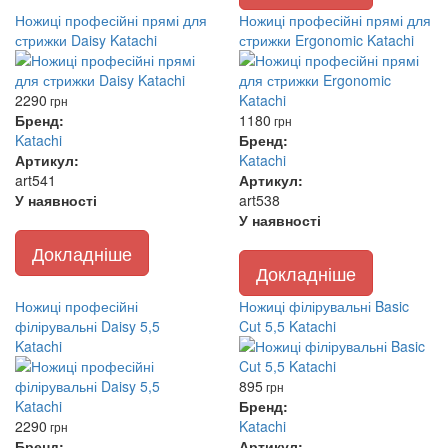
Ножиці професійні прямі для
Ножиці професійні прямі для
стрижки Daisy Katachi
стрижки Ergonomic Katachi
2290
грн
Бренд:
1180
грн
Katachi
Бренд:
Артикул:
Katachi
art541
Артикул:
У наявності
art538
У наявності
Докладніше
Докладніше
Ножиці професійні
Ножиці філірувальні Basic
філірувальні Daisy 5,5
Cut 5,5 Katachi
Katachi
895
грн
Бренд:
2290
Katachi
грн
Бренд:
Артикул: