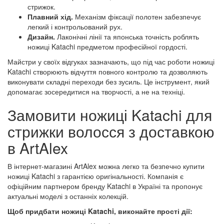
стрижок.
Плавний хід.
Механізм фіксації полотен забезпечує
легкий і контрольований рух.
Дизайн.
Лаконічні лінії та японська точність роблять
ножиці Katachi предметом професійної гордості.
Майстри у своїх відгуках зазначають, що під час роботи ножиці
Katachi створюють відчуття повного контролю та дозволяють
виконувати складні переходи без зусиль. Це інструмент, який
допомагає зосередитися на творчості, а не на техніці.
Замовити ножиці Katachi для
стрижки волосся з доставкою
в ArtAlex
В інтернет-магазині ArtAlex можна легко та безпечно купити
ножиці Katachi з гарантією оригінальності. Компанія є
офіційним партнером бренду Katachi в Україні та пропонує
актуальні моделі з останніх колекцій.
Щоб придбати ножиці Katachi, виконайте прості дії: