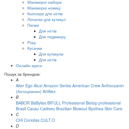
Манікюрні набори
Манікюрні ножиці
Кніпсери для нігтів
Лопатки для кутикул
Пилки
Для нігтів
Для педикюру
Різці
Кусачки
Для кутикули
Для нігтів
Онлайн курси
Пошук за брендом:
A
Alter Ego
Aluxi
Amazon Series
American Crew
Anthocyanin
(Антоцианин)
ArtAlex
B
BABOR
BaByliss
BIFULL Professional
Biotop professional
Brasil Cacau Сadiveu
Brazilian Blowout
Byothea Skin Care
C
CHI
Corioliss
CULT.O
D