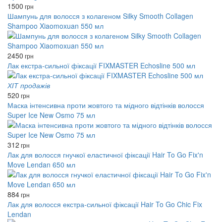
1500
грн
Шампунь для волосся з колагеном Silky Smooth Collagen
Shampoo Xiaomoxuan 550 мл
2450
грн
Лак екстра-сильної фіксації FIXMASTER Echosline 500 мл
ХІТ продажів
520
грн
Маска інтенсивна проти жовтого та мідного відтінків волосся
Super Ice New Osmo 75 мл
312
грн
Лак для волосся гнучкої еластичної фіксації Hair To Go Fix'n
Move Lendan 650 мл
884
грн
Лак для волосся екстра-сильної фіксації Hair To Go Chic Fix
Lendan