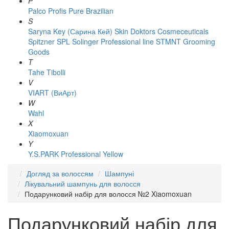
P
Palco
Profis
Pure Brazilian
S
Saryna Key (Сарина Кей)
Skin Doktors Cosmeceuticals
Spitzner
SPL Solinger Professional line
STMNT Grooming
Goods
T
Tahe
Tibolli
V
VIART (ВиАрт)
W
Wahl
X
Xiaomoxuan
Y
Y.S.PARK Professional
Yellow
Догляд за волоссям
Шампуні
Лікувальний шампунь для волосся
Подарунковий набір для волосся №2 Xiaomoxuan
Подарунковий набір для