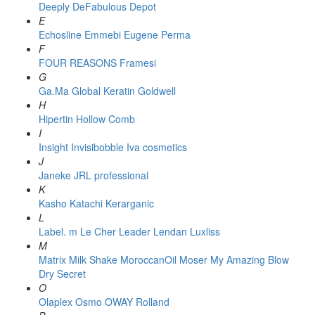
Deeply
DeFabulous
Depot
E
Echosline
Emmebi
Eugene Perma
F
FOUR REASONS
Framesi
G
Ga.Ma
Global Keratin
Goldwell
H
Hipertin
Hollow Comb
I
Insight
Invisibobble
Iva cosmetics
J
Janeke
JRL professional
K
Kasho
Katachi
Kerarganic
L
Label. m
Le Cher
Leader
Lendan
Luxliss
M
Matrix
Milk Shake
MoroccanOil
Moser
My Amazing Blow
Dry Secret
O
Olaplex
Osmo
OWAY Rolland