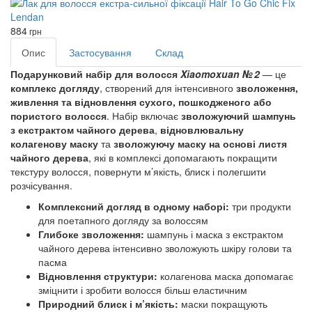
884
грн
Опис
Застосування
Склад
Подарунковий набір для волосся
Xiaomoxuan № 2
— це
комплекс догляду
, створений для інтенсивного
зволоження,
живлення та відновлення сухого, пошкодженого або
пористого волосся
. Набір включає
зволожуючий шампунь
з екстрактом чайного дерева
,
відновлювальну
колагенову маску
та
зволожуючу маску на основі листя
чайного дерева
, які в комплексі допомагають покращити
текстуру волосся, повернути м’якість, блиск і полегшити
розчісування.
Комплексний догляд в одному наборі:
три продукти
для поетапного догляду за волоссям
Глибоке зволоження:
шампунь і маска з екстрактом
чайного дерева інтенсивно зволожують шкіру голови та
пасма
Відновлення структури:
колагенова маска допомагає
зміцнити і зробити волосся більш еластичним
Природний блиск і м’якість:
маски покращують