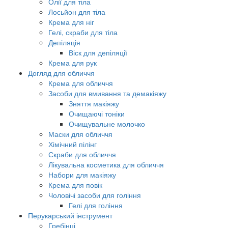
Олії для тіла
Лосьйон для тіла
Крема для ніг
Гелі, скраби для тіла
Депіляція
Віск для депіляції
Крема для рук
Догляд для обличчя
Крема для обличчя
Засоби для вмивання та демакіяжу
Зняття макіяжу
Очищаючі тоніки
Очищувальне молочко
Маски для обличчя
Хімічний пілінг
Скраби для обличчя
Лікувальна косметика для обличчя
Набори для макіяжу
Крема для повік
Чоловічі засоби для гоління
Гелі для гоління
Перукарський інструмент
Гребінці