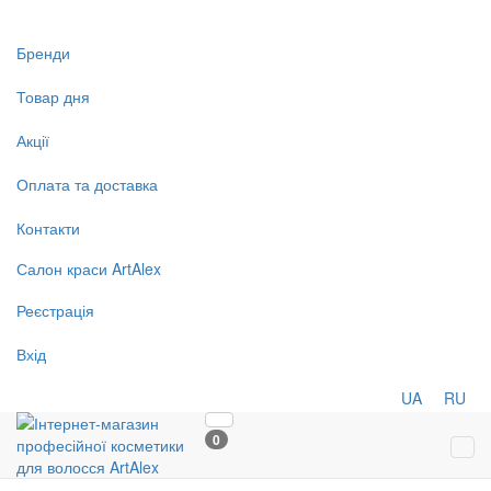
Бренди
Товар дня
Акції
Оплата та доставка
Контакти
Салон
краси
ArtAlex
Реєстрація
Вхід
UA
RU
0
Tog
navi