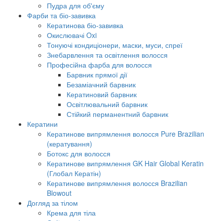
Пудра для об'єму
Фарби та біо-завивка
Кератинова біо-завивка
Окислювачі Oxi
Тонуючі кондиціонери, маски, муси, спреї
Знебарвлення та освітлення волосся
Професійна фарба для волосся
Барвник прямої дії
Безаміачний барвник
Кератиновий барвник
Освітлювальний барвник
Стійкий перманентний барвник
Кератини
Кератинове випрямлення волосся Pure Brazilian
(кератування)
Ботокс для волосся
Кератинове випрямлення GK Hair Global Keratin
(Глобал Кератін)
Кератинове випрямлення волосся Brazilian
Blowout
Догляд за тілом
Крема для тіла