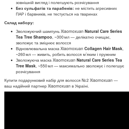
зовнішній вигляд і полегшують розчісування
Без сульфатів та парабенів:
не містить агресивних
ПАР і барвників, не тестується на тваринах
Склад набору:
Зволожуючий шампунь Xiaomoxuan
Natural Care Series
Tea Tree Shampoo
, ~300 мл — делікатно очищає,
зволожує та зміцнює волосся
Відновлювальна маска Xiaomoxuan
Collagen Hair Mask
,
~260 мл — живить, робить волосся м’яким і пружним
Зволожуюча маска Xiaomoxuan
Natural Care Series Tea
Tree Mask
, ~550 мл — максимально зволожує і полегшує
розчісування
Купити подарунковий набір для волосся № 2 Xiaomoxuan —
ваш надійний партнер Xiaomoxuan в Україні.