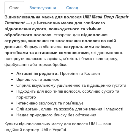
Опис
Застосування
Склад
Відновлювальна маска для волосся
UMI Mask Deep Repair
Treatment
— це
інтенсивна маска для глибокого
відновлення сухого, пошкодженого та хімічно
обробленого волосся
, створена для
відновлення
структури, живлення та зволоження волосся по всій
довжині
. Формула збагачена
натуральними оліями,
протеїнами та активними компонентами
, які допомагають
повернути волоссю гладкість, м’якість і блиск після стресу,
фарбування або термообробки.
Активні інгредієнти:
Протеїни та Колаген
Відновлює та зміцнює
Сприяє візуальному ущільненню та підвищенню густоти
Підходить для всіх типів волосся, особливо сухого та
пористого
Інтенсивно зволожує та пом’якшує
Олії аргани, оливи та жожоба для живлення і гладкості
Надає природного блиску без обтяження
Купити відновлювальну маску для волосся UMI — ваш
надійний партнер UMI в Україні.