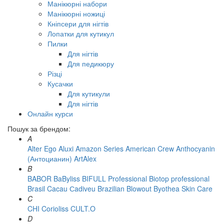
Манікюрні набори
Манікюрні ножиці
Кніпсери для нігтів
Лопатки для кутикул
Пилки
Для нігтів
Для педикюру
Різці
Кусачки
Для кутикули
Для нігтів
Онлайн курси
Пошук за брендом:
A
Alter Ego
Aluxi
Amazon Series
American Crew
Anthocyanin
(Антоцианин)
ArtAlex
B
BABOR
BaByliss
BIFULL Professional
Biotop professional
Brasil Cacau Сadiveu
Brazilian Blowout
Byothea Skin Care
C
CHI
Corioliss
CULT.O
D