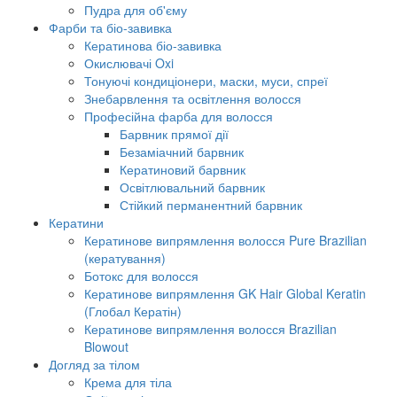
Пудра для об'єму
Фарби та біо-завивка
Кератинова біо-завивка
Окислювачі Oxi
Тонуючі кондиціонери, маски, муси, спреї
Знебарвлення та освітлення волосся
Професійна фарба для волосся
Барвник прямої дії
Безаміачний барвник
Кератиновий барвник
Освітлювальний барвник
Стійкий перманентний барвник
Кератини
Кератинове випрямлення волосся Pure Brazilian
(кератування)
Ботокс для волосся
Кератинове випрямлення GK Hair Global Keratin
(Глобал Кератін)
Кератинове випрямлення волосся Brazilian
Blowout
Догляд за тілом
Крема для тіла