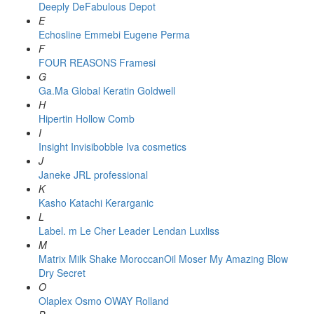
Deeply
DeFabulous
Depot
E
Echosline
Emmebi
Eugene Perma
F
FOUR REASONS
Framesi
G
Ga.Ma
Global Keratin
Goldwell
H
Hipertin
Hollow Comb
I
Insight
Invisibobble
Iva cosmetics
J
Janeke
JRL professional
K
Kasho
Katachi
Kerarganic
L
Label. m
Le Cher
Leader
Lendan
Luxliss
M
Matrix
Milk Shake
MoroccanOil
Moser
My Amazing Blow
Dry Secret
O
Olaplex
Osmo
OWAY Rolland