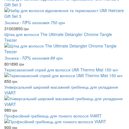
Gift Set 3
-19%
Знижка
економія 750 грн
3100
3850
грн
Щітка для волосся The Ultimate Detangler Chrome Tangle
Teezer
-10%
Знижка
економія 89 грн
801
890
грн
Термозахисний спрей для волосся UMI Thermo Mist 150 мл
850
грн
Універсальний широкий масажний гребінець для укладання
VIART
980
грн
Професійний гребінець для тонкого волосся VIART
900
грн