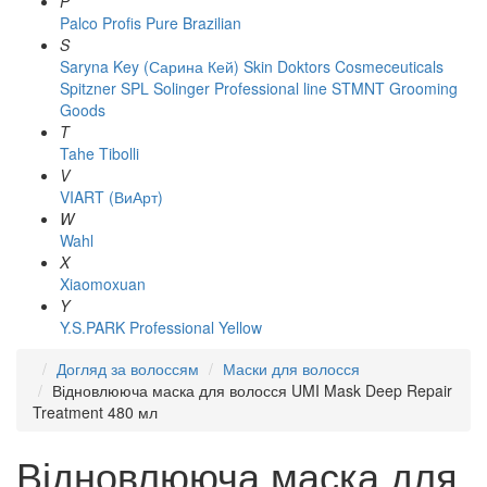
P
Palco
Profis
Pure Brazilian
S
Saryna Key (Сарина Кей)
Skin Doktors Cosmeceuticals
Spitzner
SPL Solinger Professional line
STMNT Grooming
Goods
T
Tahe
Tibolli
V
VIART (ВиАрт)
W
Wahl
X
Xiaomoxuan
Y
Y.S.PARK Professional
Yellow
Догляд за волоссям
Маски для волосся
Відновлююча маска для волосся UMI Mask Deep Repair
Treatment 480 мл
Відновлююча маска для