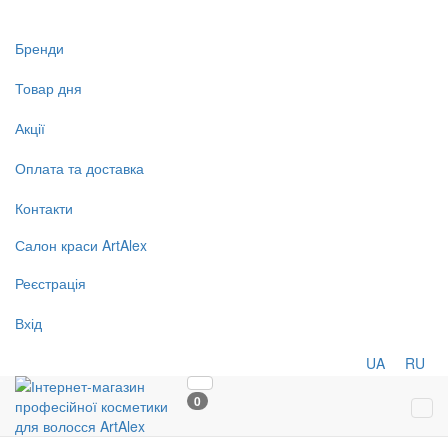
Бренди
Товар дня
Акції
Оплата та доставка
Контакти
Салон
краси
ArtAlex
Реєстрація
Вхід
UA
RU
0
Tog
navi