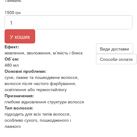
Тайвань
1500
грн
У кошик
Ефект:
Види доставки
живлення, зволоження, м'якість і блиск
Об`єм:
Способи оплати
480 мл
Основні проблеми:
сухе, ламке та пошкоджене волосся,
волосся після частого фарбування,
освітлення або термостайлінгу
Призначення:
глибоке відновлення структури волосся
Тип волосся:
підходить для всіх типів волосся,
особливо сухого, пошкодженого і
ламкого