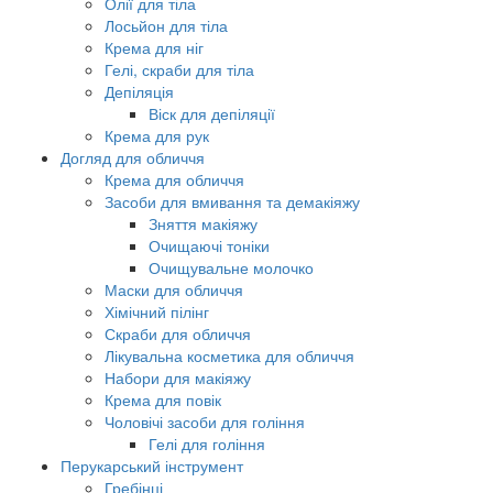
Олії для тіла
Лосьйон для тіла
Крема для ніг
Гелі, скраби для тіла
Депіляція
Віск для депіляції
Крема для рук
Догляд для обличчя
Крема для обличчя
Засоби для вмивання та демакіяжу
Зняття макіяжу
Очищаючі тоніки
Очищувальне молочко
Маски для обличчя
Хімічний пілінг
Скраби для обличчя
Лікувальна косметика для обличчя
Набори для макіяжу
Крема для повік
Чоловічі засоби для гоління
Гелі для гоління
Перукарський інструмент
Гребінці