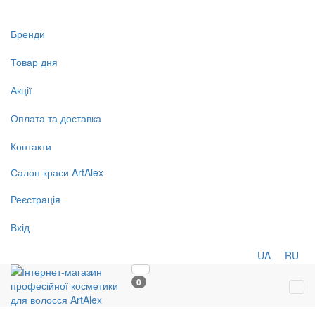
Бренди
Товар дня
Акції
Оплата та доставка
Контакти
Салон
краси
ArtAlex
Реєстрація
Вхід
UA
RU
0
Tog
navi