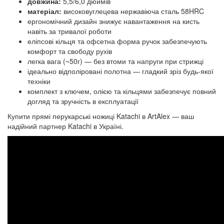
довжина:
5,5/6,0 дюймів
матеріал:
високовуглецева нержавіюча сталь 58HRC
ергономічний дизайн знижує навантаження на кисть
навіть за тривалої роботи
еліпсові кільця та офсетна форма ручок забезпечують
комфорт та свободу рухів
легка вага (~50г) — без втоми та напруги при стрижці
ідеально відполіровані полотна — гладкий зріз будь-якої
техніки
комплект з ключем, олією та кільцями забезпечує повний
догляд та зручність в експлуатації
Купити прямі перукарські ножиці Katachi в ArtAlex — ваш
надійний партнер Katachi в Україні.