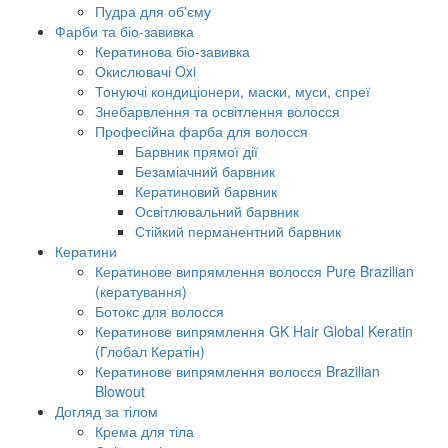
Пудра для об'єму
Фарби та біо-завивка
Кератинова біо-завивка
Окислювачі Oxi
Тонуючі кондиціонери, маски, муси, спреї
Знебарвлення та освітлення волосся
Професійна фарба для волосся
Барвник прямої дії
Безаміачний барвник
Кератиновий барвник
Освітлювальний барвник
Стійкий перманентний барвник
Кератини
Кератинове випрямлення волосся Pure Brazilian
(кератування)
Ботокс для волосся
Кератинове випрямлення GK Hair Global Keratin
(Глобал Кератін)
Кератинове випрямлення волосся Brazilian
Blowout
Догляд за тілом
Крема для тіла