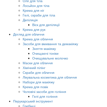
Олії для тіла
Лосьйон для тіла
Крема для ніг
Гелі, скраби для тіла
Депіляція
Віск для депіляції
Крема для рук
Догляд для обличчя
Крема для обличчя
Засоби для вмивання та демакіяжу
Зняття макіяжу
Очищаючі тоніки
Очищувальне молочко
Маски для обличчя
Хімічний пілінг
Скраби для обличчя
Лікувальна косметика для обличчя
Набори для макіяжу
Крема для повік
Чоловічі засоби для гоління
Гелі для гоління
Перукарський інструмент
Гребінці