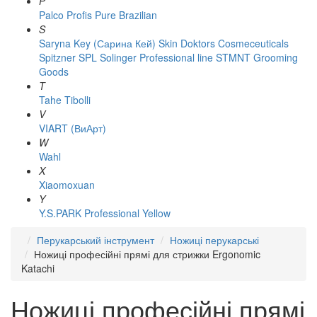
P
Palco
Profis
Pure Brazilian
S
Saryna Key (Сарина Кей)
Skin Doktors Cosmeceuticals
Spitzner
SPL Solinger Professional line
STMNT Grooming
Goods
T
Tahe
Tibolli
V
VIART (ВиАрт)
W
Wahl
X
Xiaomoxuan
Y
Y.S.PARK Professional
Yellow
Перукарський інструмент
Ножиці перукарські
Ножиці професійні прямі для стрижки Ergonomic
Katachi
Ножиці професійні прямі