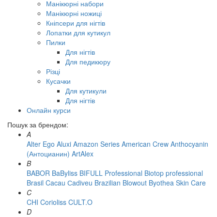
Манікюрні набори
Манікюрні ножиці
Кніпсери для нігтів
Лопатки для кутикул
Пилки
Для нігтів
Для педикюру
Різці
Кусачки
Для кутикули
Для нігтів
Онлайн курси
Пошук за брендом:
A
Alter Ego
Aluxi
Amazon Series
American Crew
Anthocyanin
(Антоцианин)
ArtAlex
B
BABOR
BaByliss
BIFULL Professional
Biotop professional
Brasil Cacau Сadiveu
Brazilian Blowout
Byothea Skin Care
C
CHI
Corioliss
CULT.O
D