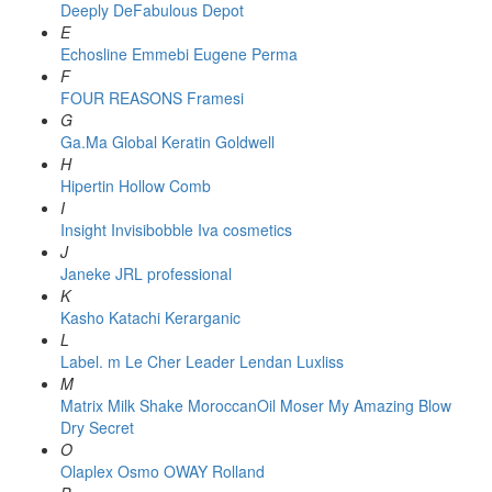
Deeply
DeFabulous
Depot
E
Echosline
Emmebi
Eugene Perma
F
FOUR REASONS
Framesi
G
Ga.Ma
Global Keratin
Goldwell
H
Hipertin
Hollow Comb
I
Insight
Invisibobble
Iva cosmetics
J
Janeke
JRL professional
K
Kasho
Katachi
Kerarganic
L
Label. m
Le Cher
Leader
Lendan
Luxliss
M
Matrix
Milk Shake
MoroccanOil
Moser
My Amazing Blow
Dry Secret
O
Olaplex
Osmo
OWAY Rolland