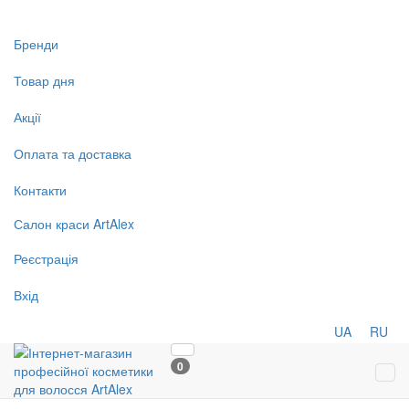
Бренди
Товар дня
Акції
Оплата та доставка
Контакти
Салон
краси
ArtAlex
Реєстрація
Вхід
UA
RU
0
Tog
navi