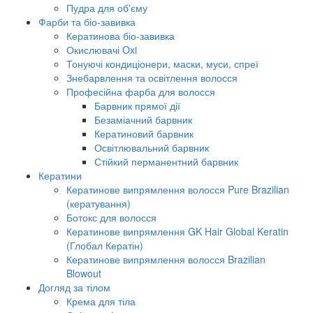
Пудра для об'єму
Фарби та біо-завивка
Кератинова біо-завивка
Окислювачі Oxi
Тонуючі кондиціонери, маски, муси, спреї
Знебарвлення та освітлення волосся
Професійна фарба для волосся
Барвник прямої дії
Безаміачний барвник
Кератиновий барвник
Освітлювальний барвник
Стійкий перманентний барвник
Кератини
Кератинове випрямлення волосся Pure Brazilian
(кератування)
Ботокс для волосся
Кератинове випрямлення GK Hair Global Keratin
(Глобал Кератін)
Кератинове випрямлення волосся Brazilian
Blowout
Догляд за тілом
Крема для тіла