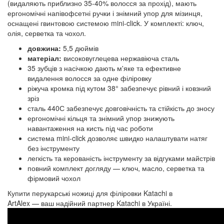
(видаляють приблизно 35-40% волосся за прохід), мають
ергономічні напівофсетні ручки і знімний упор для мізинця,
оснащені гвинтовою системою mini-click. У комплекті: ключ,
олія, серветка та чохол.
довжина:
5,5 дюймів
матеріал:
високовуглецева нержавіюча сталь
35 зубців з насічкою дають м'яке та ефективне
видалення волосся за одне філіровку
ріжуча кромка під кутом 38° забезпечує рівний і ковзний
зріз
сталь 440С забезпечує довговічність та стійкість до зносу
ергономічні кільця та знімний упор знижують
навантаження на кисть під час роботи
система mini-click дозволяє швидко налаштувати натяг
без інструменту
легкість та керованість інструменту за відгуками майстрів
повний комплект догляду
—
ключ, масло, серветка та
фірмовий чохол
Купити перукарські ножиці для філіровки Katachi в
ArtAlex
—
ваш надійний партнер Katachi в Україні.