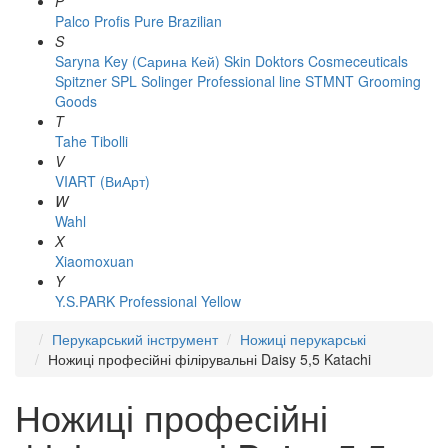
P
Palco
Profis
Pure Brazilian
S
Saryna Key (Сарина Кей)
Skin Doktors Cosmeceuticals
Spitzner
SPL Solinger Professional line
STMNT Grooming
Goods
T
Tahe
Tibolli
V
VIART (ВиАрт)
W
Wahl
X
Xiaomoxuan
Y
Y.S.PARK Professional
Yellow
Перукарський інструмент
Ножиці перукарські
Ножиці професійні філірувальні Daisy 5,5 Katachi
Ножиці професійні