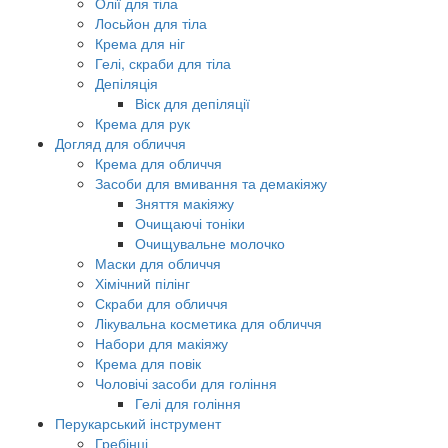
Олії для тіла
Лосьйон для тіла
Крема для ніг
Гелі, скраби для тіла
Депіляція
Віск для депіляції
Крема для рук
Догляд для обличчя
Крема для обличчя
Засоби для вмивання та демакіяжу
Зняття макіяжу
Очищаючі тоніки
Очищувальне молочко
Маски для обличчя
Хімічний пілінг
Скраби для обличчя
Лікувальна косметика для обличчя
Набори для макіяжу
Крема для повік
Чоловічі засоби для гоління
Гелі для гоління
Перукарський інструмент
Гребінці