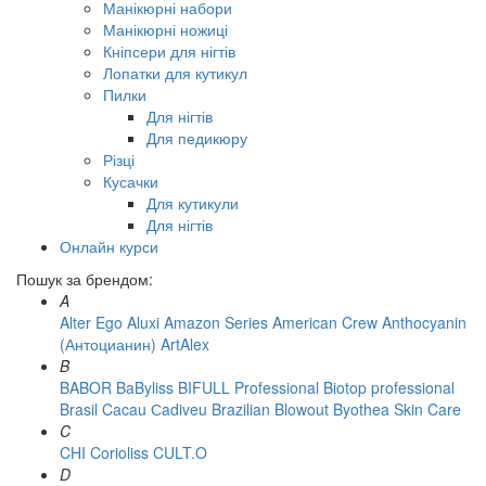
Манікюрні набори
Манікюрні ножиці
Кніпсери для нігтів
Лопатки для кутикул
Пилки
Для нігтів
Для педикюру
Різці
Кусачки
Для кутикули
Для нігтів
Онлайн курси
Пошук за брендом:
A
Alter Ego
Aluxi
Amazon Series
American Crew
Anthocyanin
(Антоцианин)
ArtAlex
B
BABOR
BaByliss
BIFULL Professional
Biotop professional
Brasil Cacau Сadiveu
Brazilian Blowout
Byothea Skin Care
C
CHI
Corioliss
CULT.O
D