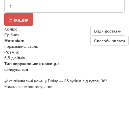
У кошик
Колір:
Види доставки
Срібний
Матеріал:
Способи оплати
нержавіюча сталь
Розмір:
5,5 дюймів
Тип перукарських ножиць:
філірувальні
✔️ філірувальні ножиці Daisy — 35 зубців під кутом 38°
Комплексне застосування