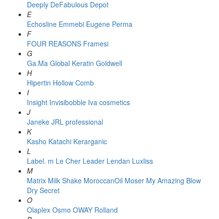
Deeply
DeFabulous
Depot
E
Echosline
Emmebi
Eugene Perma
F
FOUR REASONS
Framesi
G
Ga.Ma
Global Keratin
Goldwell
H
Hipertin
Hollow Comb
I
Insight
Invisibobble
Iva cosmetics
J
Janeke
JRL professional
K
Kasho
Katachi
Kerarganic
L
Label. m
Le Cher
Leader
Lendan
Luxliss
M
Matrix
Milk Shake
MoroccanOil
Moser
My Amazing Blow
Dry Secret
O
Olaplex
Osmo
OWAY Rolland