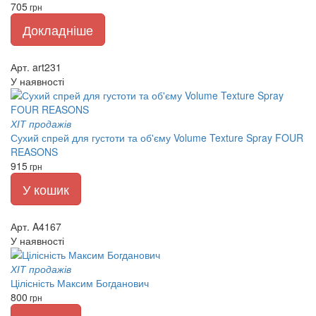
705
грн
Докладніше
Арт. art231
У наявності
ХІТ продажів
Сухий спрей для густоти та об'єму Volume Texture Spray FOUR
REASONS
915
грн
У кошик
Арт. A4167
У наявності
ХІТ продажів
Цілісність Максим Богданович
800
грн