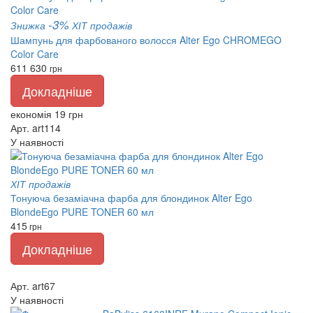
-3%
Знижка
ХІТ продажів
Шампунь для фарбованого волосся Alter Ego CHROMEGO
Color Care
611
630
грн
Докладніше
економія 19 грн
Арт. art114
У наявності
ХІТ продажів
Тонуюча безаміачна фарба для блондинок Alter Ego
BlondeEgo PURE TONER 60 мл
415
грн
Докладніше
Арт. art67
У наявності