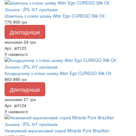
-3%
Знижка
ХІТ продажів
Шампунь з олією шовку Alter Ego CUREGO Silk Oil
776
800
грн
Докладніше
економія 24 грн
Арт. art123
У наявності
-3%
Знижка
ХІТ продажів
Кондиціонер з олією шовку Alter Ego CUREGO Silk Oil
863
890
грн
Докладніше
економія 27 грн
Арт. art124
У наявності
-5%
Знижка
ХІТ продажів
Незмивний кератиновий спрей Miracle Pure Brazilian