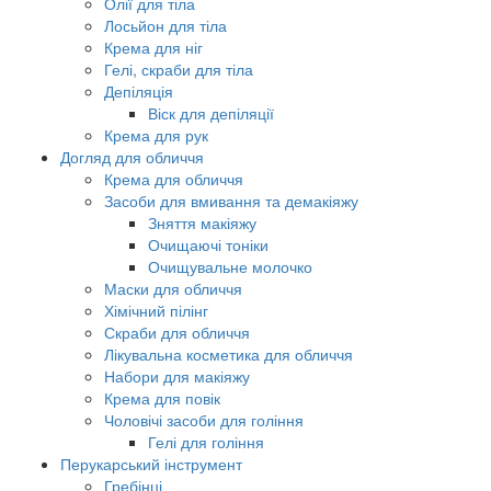
Олії для тіла
Лосьйон для тіла
Крема для ніг
Гелі, скраби для тіла
Депіляція
Віск для депіляції
Крема для рук
Догляд для обличчя
Крема для обличчя
Засоби для вмивання та демакіяжу
Зняття макіяжу
Очищаючі тоніки
Очищувальне молочко
Маски для обличчя
Хімічний пілінг
Скраби для обличчя
Лікувальна косметика для обличчя
Набори для макіяжу
Крема для повік
Чоловічі засоби для гоління
Гелі для гоління
Перукарський інструмент
Гребінці