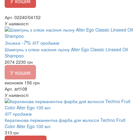
У кошик
Арт. 02240/04152
У наявності
-7%
Знижка
ХІТ продажів
Шампунь з олією насіння льону Alter Ego Classic Linseed Oil
Shampoo
2074
2230
грн
У кошик
економія 156 грн
Арт. art108
У наявності
ХІТ продажів
Кератинова перманентна фарба для волосся Techno Fruit
Color Alter Ego 100 мл
310
грн