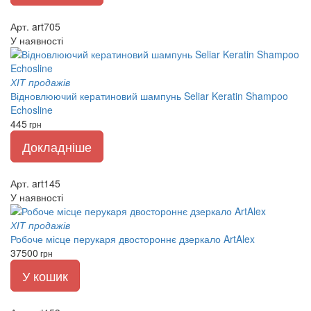
Арт. art705
У наявності
ХІТ продажів
Відновлюючий кератиновий шампунь Seliar Keratin Shampoo
Echosline
445
грн
Докладніше
Арт. art145
У наявності
ХІТ продажів
Робоче місце перукаря двостороннє дзеркало ArtAlex
37500
грн
У кошик