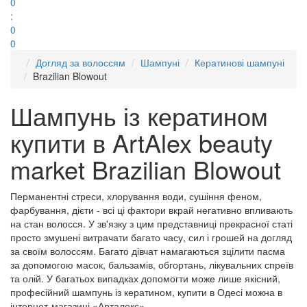
0
:
0
0
Догляд за волоссям
Шампуні
Кератинові шампуні
Brazilian Blowout
Шампунь із кератином
купити в ArtAlex beauty
market Brazilian Blowout
Перманентні стреси, хлорування води, сушіння феном,
фарбування, дієти - всі ці фактори вкрай негативно впливають
на стан волосся. У зв'язку з цим представниці прекрасної статі
просто змушені витрачати багато часу, сил і грошей на догляд
за своїм волоссям. Багато дівчат намагаються зцілити пасма
за допомогою масок, бальзамів, обгортань, лікувальних спреїв
та олій. У багатьох випадках допомогти може лише якісний,
професійний шампунь із кератином, купити в Одесі можна в
інтернет-магазині «Арталекс».