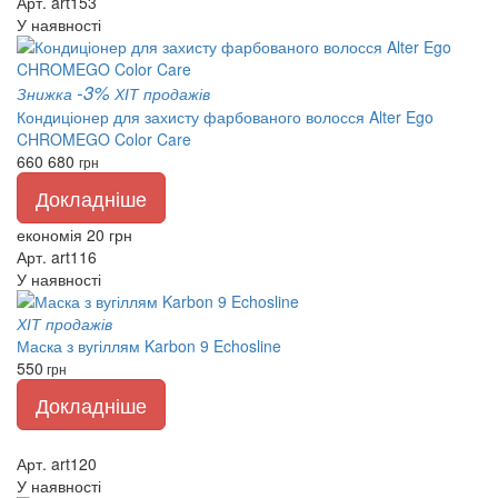
Арт. art153
У наявності
-3%
Знижка
ХІТ продажів
Кондиціонер для захисту фарбованого волосся Alter Ego
CHROMEGO Color Care
660
680
грн
Докладніше
економія 20 грн
Арт. art116
У наявності
ХІТ продажів
Маска з вугіллям Karbon 9 Echosline
550
грн
Докладніше
Арт. art120
У наявності