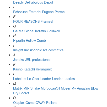
Deeply
DeFabulous
Depot
E
Echosline
Emmebi
Eugene Perma
F
FOUR REASONS
Framesi
G
Ga.Ma
Global Keratin
Goldwell
H
Hipertin
Hollow Comb
I
Insight
Invisibobble
Iva cosmetics
J
Janeke
JRL professional
K
Kasho
Katachi
Kerarganic
L
Label. m
Le Cher
Leader
Lendan
Luxliss
M
Matrix
Milk Shake
MoroccanOil
Moser
My Amazing Blow
Dry Secret
O
Olaplex
Osmo
OWAY Rolland