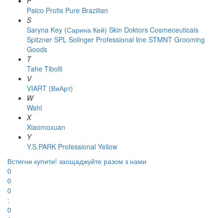
P
Palco
Profis
Pure Brazilian
S
Saryna Key (Сарина Кей)
Skin Doktors Cosmeceuticals
Spitzner
SPL Solinger Professional line
STMNT Grooming
Goods
T
Tahe
Tibolli
V
VIART (ВиАрт)
W
Wahl
X
Xiaomoxuan
Y
Y.S.PARK Professional
Yellow
Встигни купити!
заощаджуйте разом з нами
0
0
0
:
0