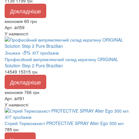
1139
1199
грн
Докладніше
економія 60 грн
Арт. art59
У наявності
-5%
Знижка
ХІТ продажів
Професійний випрямляючий склад кератину ORIGINAL
Solution Step 2 Pure Brazilian
14549
15315
грн
Докладніше
економія 766 грн
Арт. art91
У наявності
ХІТ продажів
Спрей Термозахист PROTECTIVE SPRAY Alter Ego 300 мл
785
грн