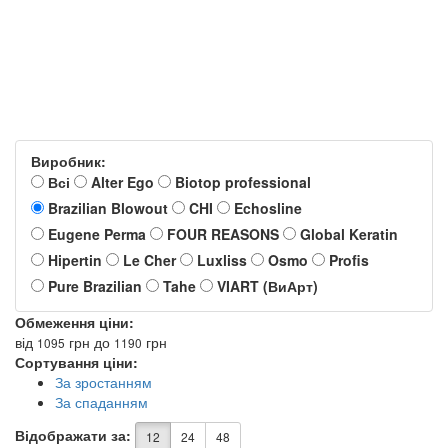
Виробник:
Всі
Alter Ego
Biotop professional
Brazilian Blowout
CHI
Echosline
Eugene Perma
FOUR REASONS
Global Keratin
Hipertin
Le Cher
Luxliss
Osmo
Profis
Pure Brazilian
Tahe
VIART (ВиАрт)
Обмеження ціни:
від
грн
до
грн
1095
1190
Сортування ціни:
За зростанням
За спаданням
Відображати за:
12
24
48