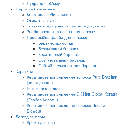
Пудра для об'єму
Фарби та біо-завивка
Кератинова біо-завивка
Окислювачі Oxi
Тонуючі кондиціонери, маски, муси, спреї
Знебарвлення та освітлення волосся
Професійна фарба для волосся
Барвник прямої дії
Безаміачний барвник
Кератиновий барвник
Освітлювальний барвник
Стійкий перманентний барвник
Кератини
Кератинове випрямлення волосся Pure Brazilian
(кератування)
Ботокс для волосся
Кератинове випрямлення GK Hair Global Keratin
(Глобал Кератін)
Кератинове випрямлення волосся Brazilian
Blowout
Догляд за тілом
Крема для тіла