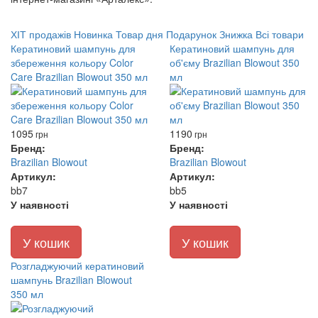
ХІТ продажів
Новинка
Товар дня
Подарунок
Знижка
Всі товари
Кератиновий шампунь для
Кератиновий шампунь для
збереження кольору Color
об'єму Brazilian Blowout 350
Care Brazilian Blowout 350 мл
мл
1095
1190
грн
грн
Бренд:
Бренд:
Brazilian Blowout
Brazilian Blowout
Артикул:
Артикул:
bb7
bb5
У наявності
У наявності
У кошик
У кошик
Розгладжуючий кератиновий
шампунь Brazilian Blowout
350 мл