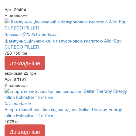
Арт. 20494
У наявності
-3%
Знижка
ХІТ продажів
Шампунь ущільнюючий з гіалуроновою кислотою Alter Ego
CUREGO FILLER
728
750
грн
Докладніше
економія 22 грн
Арт. art161
У наявності
ХІТ продажів
Енергетичний лосьйон від випадіння Seliar Therapy Energy
lotion Echosline 12х10мл
1075
грн
Докладніше