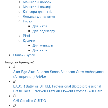
Манікюрні набори
Манікюрні ножиці
Кніпсери для нігтів
Лопатки для кутикул
Пилки
Для нігтів
Для педикюру
Різці
Кусачки
Для кутикули
Для нігтів
Онлайн курси
Пошук за брендом:
A
Alter Ego
Aluxi
Amazon Series
American Crew
Anthocyanin
(Антоцианин)
ArtAlex
B
BABOR
BaByliss
BIFULL Professional
Biotop professional
Brasil Cacau Сadiveu
Brazilian Blowout
Byothea Skin Care
C
CHI
Corioliss
CULT.O
D