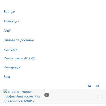
Бренди
Товар дня
Акції
Оплата та доставка
Контакти
Салон
краси
ArtAlex
Реєстрація
Вхід
UA
RU
0
Tog
navi