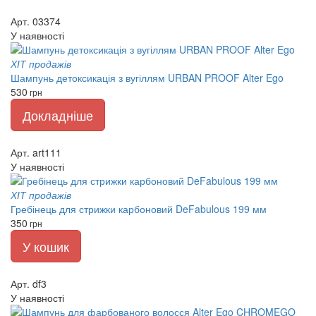
Арт. 03374
У наявності
ХІТ продажів
Шампунь детоксикація з вугіллям URBAN PROOF Alter Ego
530
грн
Докладніше
Арт. art111
У наявності
ХІТ продажів
Гребінець для стрижки карбоновий DeFabulous 199 мм
350
грн
У кошик
Арт. df3
У наявності