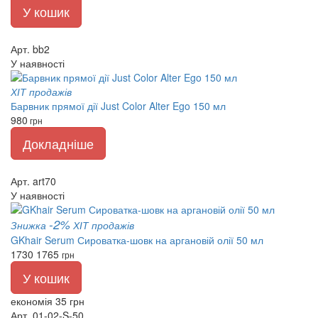
У кошик
Арт. bb2
У наявності
ХІТ продажів
Барвник прямої дії Just Color Alter Ego 150 мл
980
грн
Докладніше
Арт. art70
У наявності
-2%
Знижка
ХІТ продажів
GKhair Serum Сироватка-шовк на аргановій олії 50 мл
1730
1765
грн
У кошик
економія 35 грн
Арт. 01-02-S-50