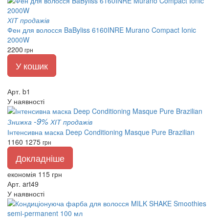
ХІТ продажів
Фен для волосся BaByliss 6160INRE Murano Compact Ionic
2000W
2200
грн
У кошик
Арт. b1
У наявності
-9%
Знижка
ХІТ продажів
Інтенсивна маска Deep Conditioning Masque Pure Brazilian
1160
1275
грн
Докладніше
економія 115 грн
Арт. art49
У наявності