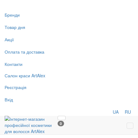
Бренди
Товар дня
Акції
Оплата та доставка
Контакти
Салон
краси
ArtAlex
Реєстрація
Вхід
UA
RU
0
Tog
navi