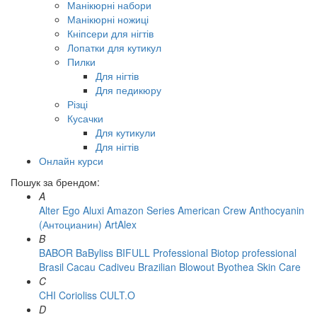
Манікюрні набори
Манікюрні ножиці
Кніпсери для нігтів
Лопатки для кутикул
Пилки
Для нігтів
Для педикюру
Різці
Кусачки
Для кутикули
Для нігтів
Онлайн курси
Пошук за брендом:
A
Alter Ego
Aluxi
Amazon Series
American Crew
Anthocyanin
(Антоцианин)
ArtAlex
B
BABOR
BaByliss
BIFULL Professional
Biotop professional
Brasil Cacau Сadiveu
Brazilian Blowout
Byothea Skin Care
C
CHI
Corioliss
CULT.O
D