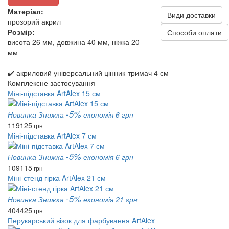
Матеріал:
Види доставки
прозорий акрил
Розмір:
Способи оплати
висота 26 мм, довжина 40 мм, ніжка 20
мм
✔️ акриловий універсальний цінник-тримач 4 см
Комплексне застосування
Міні-підставка ArtAlex 15 см
-5%
Новинка
Знижка
економія 6 грн
119
125
грн
Міні-підставка ArtAlex 7 см
-5%
Новинка
Знижка
економія 6 грн
109
115
грн
Міні-стенд гірка ArtAlex 21 см
-5%
Новинка
Знижка
економія 21 грн
404
425
грн
Перукарський візок для фарбування ArtAlex