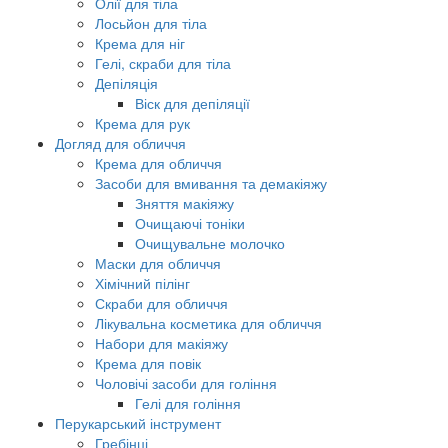
Олії для тіла
Лосьйон для тіла
Крема для ніг
Гелі, скраби для тіла
Депіляція
Віск для депіляції
Крема для рук
Догляд для обличчя
Крема для обличчя
Засоби для вмивання та демакіяжу
Зняття макіяжу
Очищаючі тоніки
Очищувальне молочко
Маски для обличчя
Хімічний пілінг
Скраби для обличчя
Лікувальна косметика для обличчя
Набори для макіяжу
Крема для повік
Чоловічі засоби для гоління
Гелі для гоління
Перукарський інструмент
Гребінці