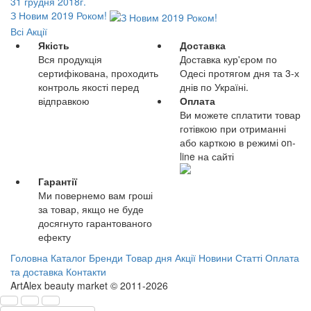
31 грудня 2018г.
З Новим 2019 Роком!
Всі Акції
Якість
Доставка
Вся продукція
Доставка кур'єром по
сертифікована, проходить
Одесі протягом дня та 3-х
контроль якості перед
днів по Україні.
відправкою
Оплата
Ви можете сплатити товар
готівкою при отриманні
або карткою в режимі on-
line на сайті
Гарантії
Ми повернемо вам гроші
за товар, якщо не буде
досягнуто гарантованого
ефекту
Головна
Каталог
Бренди
Товар дня
Акції
Новини
Статті
Оплата
та доставка
Контакти
ArtAlex beauty market © 2011-2026