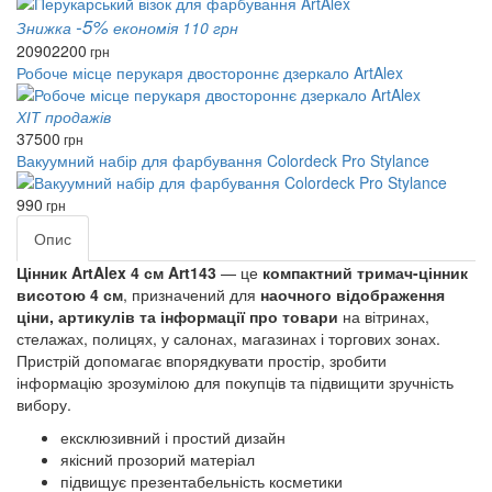
-5%
Знижка
економія 110 грн
2090
2200
грн
Робоче місце перукаря двостороннє дзеркало ArtAlex
ХІТ продажів
37500
грн
Вакуумний набір для фарбування Colordeck Pro Stylance
990
грн
Опис
Цінник ArtAlex 4 см Art143
— це
компактний тримач-цінник
висотою 4 см
, призначений для
наочного відображення
ціни, артикулів та інформації про товари
на вітринах,
стелажах, полицях, у салонах, магазинах і торгових зонах.
Пристрій допомагає впорядкувати простір, зробити
інформацію зрозумілою для покупців та підвищити зручність
вибору.
ексклюзивний і простий дизайн
якісний прозорий матеріал
підвищує презентабельність косметики