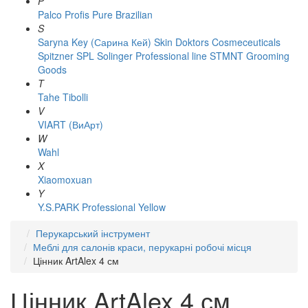
P
Palco
Profis
Pure Brazilian
S
Saryna Key (Сарина Кей)
Skin Doktors Cosmeceuticals
Spitzner
SPL Solinger Professional line
STMNT Grooming
Goods
T
Tahe
Tibolli
V
VIART (ВиАрт)
W
Wahl
X
Xiaomoxuan
Y
Y.S.PARK Professional
Yellow
Перукарський інструмент
Меблі для салонів краси, перукарні робочі місця
Цінник ArtAlex 4 см
Цінник ArtAlex 4 см