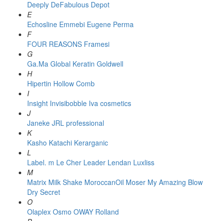
Deeply
DeFabulous
Depot
E
Echosline
Emmebi
Eugene Perma
F
FOUR REASONS
Framesi
G
Ga.Ma
Global Keratin
Goldwell
H
Hipertin
Hollow Comb
I
Insight
Invisibobble
Iva cosmetics
J
Janeke
JRL professional
K
Kasho
Katachi
Kerarganic
L
Label. m
Le Cher
Leader
Lendan
Luxliss
M
Matrix
Milk Shake
MoroccanOil
Moser
My Amazing Blow
Dry Secret
O
Olaplex
Osmo
OWAY Rolland