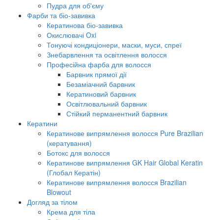
Пудра для об'єму
Фарби та біо-завивка
Кератинова біо-завивка
Окислювачі Oxi
Тонуючі кондиціонери, маски, муси, спреї
Знебарвлення та освітлення волосся
Професійна фарба для волосся
Барвник прямої дії
Безаміачний барвник
Кератиновий барвник
Освітлювальний барвник
Стійкий перманентний барвник
Кератини
Кератинове випрямлення волосся Pure Brazilian
(кератування)
Ботокс для волосся
Кератинове випрямлення GK Hair Global Keratin
(Глобал Кератін)
Кератинове випрямлення волосся Brazilian
Blowout
Догляд за тілом
Крема для тіла