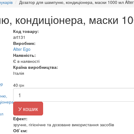
укарів
Дозатор для шампуню, кондиціонера, маски 1000 мл Alter
, кондиціонера, маски 100
Код товару:
art131
Виробник:
Alter Ego
Наявність:
Є в наявності
Країна виробництва:
Італія
40
грн
У кошик
Ефект:
зручне, гігієнічне та дозоване використання засобів
Об`єм: