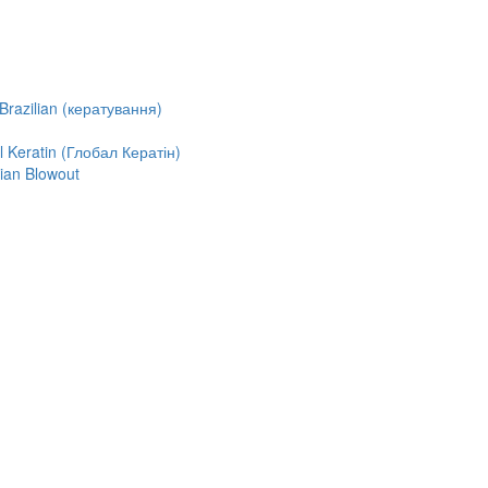
razilian (кератування)
Keratin (Глобал Кератін)
ian Blowout