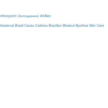
nthocyanin (Антоцианин)
ArtAlex
ofessional
Brasil Cacau Сadiveu
Brazilian Blowout
Byothea Skin Care