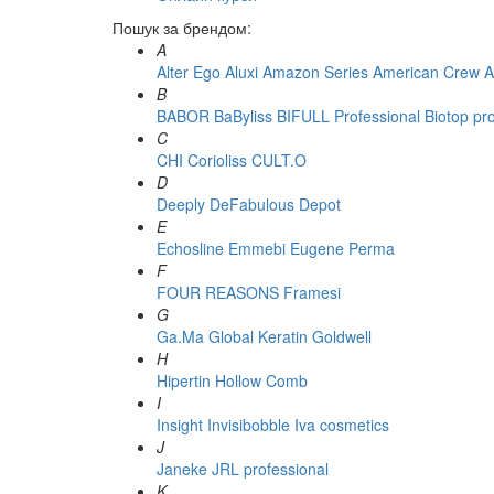
Пошук за брендом:
A
Alter Ego
Aluxi
Amazon Series
American Crew
A
B
BABOR
BaByliss
BIFULL Professional
Biotop pr
C
CHI
Corioliss
CULT.O
D
Deeply
DeFabulous
Depot
E
Echosline
Emmebi
Eugene Perma
F
FOUR REASONS
Framesi
G
Ga.Ma
Global Keratin
Goldwell
H
Hipertin
Hollow Comb
I
Insight
Invisibobble
Iva cosmetics
J
Janeke
JRL professional
K