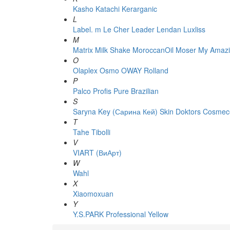
Kasho
Katachi
Kerarganic
L
Label. m
Le Cher
Leader
Lendan
Luxliss
M
Matrix
Milk Shake
MoroccanOil
Moser
My Amazi
O
Olaplex
Osmo
OWAY Rolland
P
Palco
Profis
Pure Brazilian
S
Saryna Key (Сарина Кей)
Skin Doktors Cosmece
T
Tahe
Tibolli
V
VIART (ВиАрт)
W
Wahl
X
Xiaomoxuan
Y
Y.S.PARK Professional
Yellow