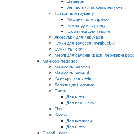
Шейвери
Запчастини та комплектуючі
Товари для грумінгу
Машинки для стрижки
Ножиці для грумінгу
Косметика для тварин
Аксесуари для перукарів
Гумки для волосся Invisibobble
Сумки та чохли
Меблі для салонів краси, перукарні робо
Манікюр-педикюр
Манікюрні набори
Манікюрні ножиці
Кніпсери для нігтів
Лопатки для кутикул
Пилки
Для нігтів
Для педикюру
Різці
Кусачки
Для кутикули
Для нігтів
Онлайн курси