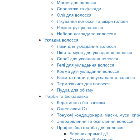
Маски для волосся
Сироватки та флюїди
Олії для волосся
Лікування волосся та шкіри голови
Реконструкція волосся
Набори догляду за волоссям
Укладка волосся
Лаки для укладання волосся
Піни та муси для укладання волосся
Спреї для укладання волосся
Гелі для укладання волосся
Крема для укладання волосся
Віски та пасти для укладання волосся
Термозахист для волосся
Пудра для об'єму
Фарби та біо-завивка
Кератинова біо-завивка
Окислювачі Oxi
Тонуючі кондиціонери, маски, муси, спр
Знебарвлення та освітлення волосся
Професійна фарба для волосся
Барвник прямої дії
Безаміачний барвник