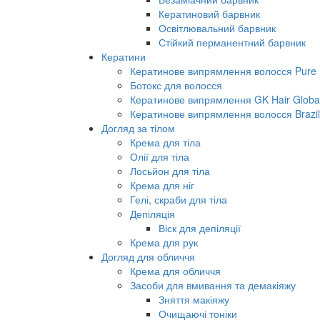
Кератиновий барвник
Освітлювальний барвник
Стійкий перманентний барвник
Кератини
Кератинове випрямлення волосся Pure B
Ботокс для волосся
Кератинове випрямлення GK Hair Global 
Кератинове випрямлення волосся Brazil
Догляд за тілом
Крема для тіла
Олії для тіла
Лосьйон для тіла
Крема для ніг
Гелі, скраби для тіла
Депіляція
Віск для депіляції
Крема для рук
Догляд для обличчя
Крема для обличчя
Засоби для вмивання та демакіяжу
Зняття макіяжу
Очищаючі тоніки