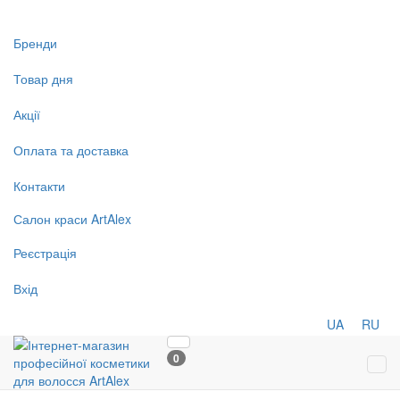
Бренди
Товар дня
Акції
Оплата та доставка
Контакти
Салон
краси
ArtAlex
Реєстрація
Вхід
UA
RU
0
Tog
navi