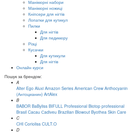
Манікюрні набори
Манікюрні ножиці
Кніпсери для нігтів
Лопатки для кутикул
Пилки
Для нігтів
Для педикюру
Різці
Кусачки
Для кутикули
Для нігтів
Онлайн курси
Пошук за брендом:
A
Alter Ego
Aluxi
Amazon Series
American Crew
Anthocyanin
(Антоцианин)
ArtAlex
B
BABOR
BaByliss
BIFULL Professional
Biotop professional
Brasil Cacau Сadiveu
Brazilian Blowout
Byothea Skin Care
C
CHI
Corioliss
CULT.O
D