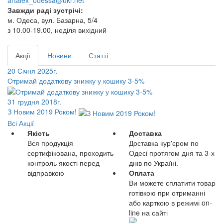
artalex_odessa@ukr.net
Завжди раді зустрічі:
м. Одеса, вул. Базарна, 5/4
з 10.00-19.00, неділя вихідний
Акції
Новини
Статті
20 Січня 2025г.
Отримай додаткову знижку у кошику 3-5%
31 грудня 2018г.
З Новим 2019 Роком!
Всі Акції
Якість
Доставка
Вся продукція
Доставка кур'єром по
сертифікована, проходить
Одесі протягом дня та 3-х
контроль якості перед
днів по Україні.
відправкою
Оплата
Ви можете сплатити товар
готівкою при отриманні
або карткою в режимі on-
line на сайті