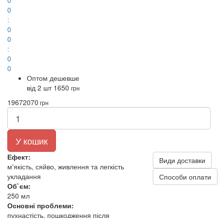
0
0
:
0
0
:
0
0
Оптом дешевше
від 2 шт
1650
грн
1967
2070
грн
У кошик
Ефект:
Види доставки
м'якість, сяйво, живлення та легкість
укладання
Способи оплати
Об`єм:
250 мл
Основні проблеми:
пухнастість, пошкодження після