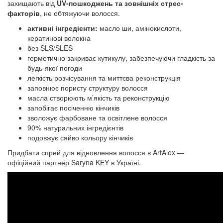
захищають від
UV-пошкоджень та зовнішніх стрес-
факторів
, не обтяжуючи волосся.
активні інгредієнти:
масло ши, амінокислоти,
кератинові волокна
без SLS/SLES
герметично закриває кутикулу, забезпечуючи гладкість за
будь-якої погоди
легкість розчісування та миттєва реконструкція
заповнює пористу структуру волосся
масла створюють м’якість та реконструкцію
запобігає посіченню кінчиків
зволожує фарбоване та освітлене волосся
90% натуральних інгредієнтів
подовжує сяйво кольору кінчиків
Придбати спрей для відновлення волосся в ArtAlex —
офіційний партнер Saryna KEY в Україні.