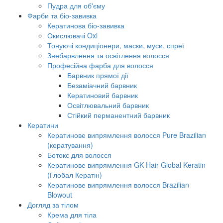
Пудра для об'єму
Фарби та біо-завивка
Кератинова біо-завивка
Окислювачі Oxi
Тонуючі кондиціонери, маски, муси, спреї
Знебарвлення та освітлення волосся
Професійна фарба для волосся
Барвник прямої дії
Безаміачний барвник
Кератиновий барвник
Освітлювальний барвник
Стійкий перманентний барвник
Кератини
Кератинове випрямлення волосся Pure Brazilian
(кератування)
Ботокс для волосся
Кератинове випрямлення GK Hair Global Keratin
(Глобал Кератін)
Кератинове випрямлення волосся Brazilian
Blowout
Догляд за тілом
Крема для тіла