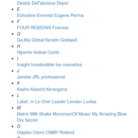
Deeply
DeFabulous
Depot
E
Echosline
Emmebi
Eugene Perma
F
FOUR REASONS
Framesi
G
Ga.Ma
Global Keratin
Goldwell
H
Hipertin
Hollow Comb
I
Insight
Invisibobble
Iva cosmetics
J
Janeke
JRL professional
K
Kasho
Katachi
Kerarganic
L
Label. m
Le Cher
Leader
Lendan
Luxliss
M
Matrix
Milk Shake
MoroccanOil
Moser
My Amazing Blow
Dry Secret
O
Olaplex
Osmo
OWAY Rolland