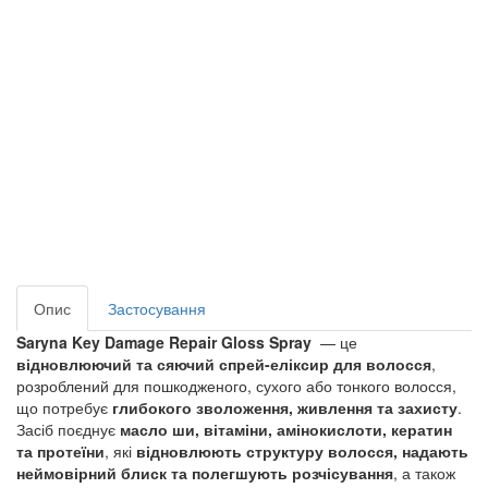
Опис
Застосування
Saryna Key Damage Repair Gloss Spray
— це
відновлюючий та сяючий спрей-еліксир для волосся
,
розроблений для пошкодженого, сухого або тонкого волосся,
що потребує
глибокого зволоження, живлення та захисту
.
Засіб поєднує
масло ши, вітаміни, амінокислоти, кератин
та протеїни
, які
відновлюють структуру волосся, надають
неймовірний блиск та полегшують розчісування
, а також