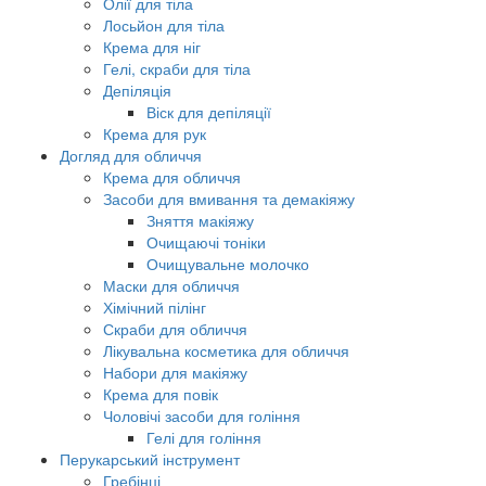
Олії для тіла
Лосьйон для тіла
Крема для ніг
Гелі, скраби для тіла
Депіляція
Віск для депіляції
Крема для рук
Догляд для обличчя
Крема для обличчя
Засоби для вмивання та демакіяжу
Зняття макіяжу
Очищаючі тоніки
Очищувальне молочко
Маски для обличчя
Хімічний пілінг
Скраби для обличчя
Лікувальна косметика для обличчя
Набори для макіяжу
Крема для повік
Чоловічі засоби для гоління
Гелі для гоління
Перукарський інструмент
Гребінці