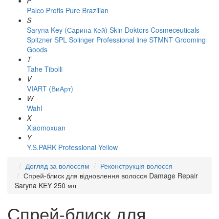
P
Palco
Profis
Pure Brazilian
S
Saryna Key (Сарина Кей)
Skin Doktors Cosmeceuticals
Spitzner
SPL Solinger Professional line
STMNT Grooming
Goods
T
Tahe
Tibolli
V
VIART (ВиАрт)
W
Wahl
X
Xiaomoxuan
Y
Y.S.PARK Professional
Yellow
Догляд за волоссям
Реконструкція волосся
Спрей-блиск для відновлення волосся Damage Repair
Saryna KEY 250 мл
Спрей-блиск для