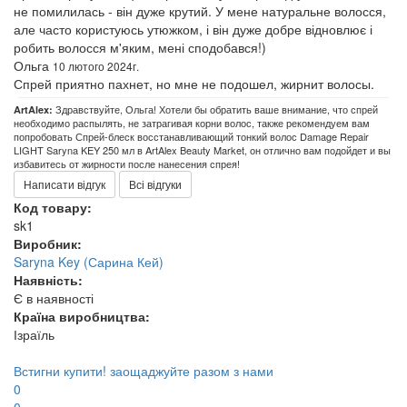
не помилилась - він дуже крутий. У мене натуральне волосся,
але часто користуюсь утюжком, і він дуже добре відновлює і
робить волосся м'яким, мені сподобався!)
Ольга
10 лютого 2024г.
Спрей приятно пахнет, но мне не подошел, жирнит волосы.
Здравствуйте, Ольга! Хотели бы обратить ваше внимание, что спрей
ArtAlex:
необходимо распылять, не затрагивая корни волос, также рекомендуем вам
попробовать Спрей-блеск восстанавливающий тонкий волос Damage Repair
LIGHT Saryna KEY 250 мл в ArtAlex Beauty Market, он отлично вам подойдет и вы
избавитесь от жирности после нанесения спрея!
Написати відгук
Всі відгуки
Код товару:
sk1
Виробник:
Saryna Key (Сарина Кей)
Наявність:
Є в наявності
Країна виробництва:
Ізраїль
Встигни купити!
заощаджуйте разом з нами
0