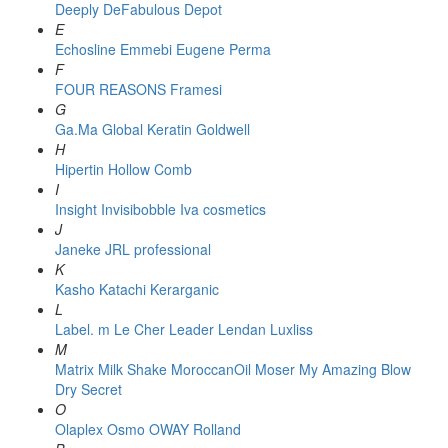
Deeply
DeFabulous
Depot
E
Echosline
Emmebi
Eugene Perma
F
FOUR REASONS
Framesi
G
Ga.Ma
Global Keratin
Goldwell
H
Hipertin
Hollow Comb
I
Insight
Invisibobble
Iva cosmetics
J
Janeke
JRL professional
K
Kasho
Katachi
Kerarganic
L
Label. m
Le Cher
Leader
Lendan
Luxliss
M
Matrix
Milk Shake
MoroccanOil
Moser
My Amazing Blow
Dry Secret
O
Olaplex
Osmo
OWAY Rolland