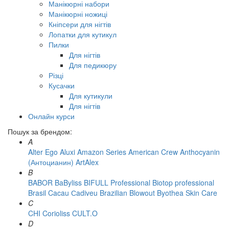
Манікюрні набори
Манікюрні ножиці
Кніпсери для нігтів
Лопатки для кутикул
Пилки
Для нігтів
Для педикюру
Різці
Кусачки
Для кутикули
Для нігтів
Онлайн курси
Пошук за брендом:
A
Alter Ego
Aluxi
Amazon Series
American Crew
Anthocyanin
(Антоцианин)
ArtAlex
B
BABOR
BaByliss
BIFULL Professional
Biotop professional
Brasil Cacau Сadiveu
Brazilian Blowout
Byothea Skin Care
C
CHI
Corioliss
CULT.O
D