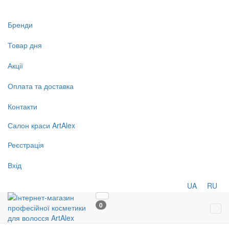
Бренди
Товар дня
Акції
Оплата та доставка
Контакти
Салон
краси
ArtAlex
Реєстрація
Вхід
UA
RU
0
Tog
navi