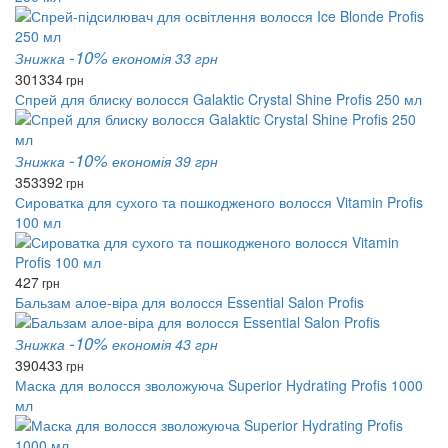
-10%
Знижка
економія 33 грн
301
334
грн
Спрей для блиску волосся Galaktic Crystal Shine Profis 250 мл
-10%
Знижка
економія 39 грн
353
392
грн
Сироватка для сухого та пошкодженого волосся Vitamin Profis
100 мл
427
грн
Бальзам алое-віра для волосся Essential Salon Profis
-10%
Знижка
економія 43 грн
390
433
грн
Маска для волосся зволожуюча Superior Hydrating Profis 1000
мл