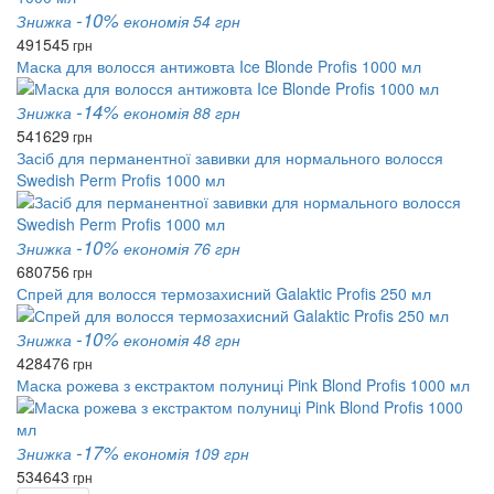
-10%
Знижка
економія 54 грн
491
545
грн
Маска для волосся антижовта Ice Blonde Profis 1000 мл
-14%
Знижка
економія 88 грн
541
629
грн
Засіб для перманентної завивки для нормального волосся
Swedish Perm Profis 1000 мл
-10%
Знижка
економія 76 грн
680
756
грн
Спрей для волосся термозахисний Galaktic Profis 250 мл
-10%
Знижка
економія 48 грн
428
476
грн
Маска рожева з екстрактом полуниці Pink Blond Profis 1000 мл
-17%
Знижка
економія 109 грн
534
643
грн