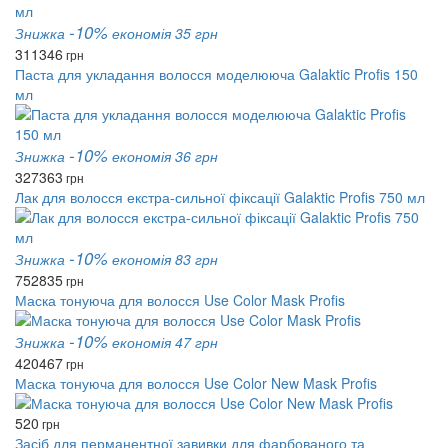
-10%
Знижка
економія 35 грн
311
346
грн
Паста для укладання волосся моделююча Galaktic Profis 150
мл
-10%
Знижка
економія 36 грн
327
363
грн
Лак для волосся екстра-сильної фіксації Galaktic Profis 750 мл
-10%
Знижка
економія 83 грн
752
835
грн
Маска тонуюча для волосся Use Color Mask Profis
-10%
Знижка
економія 47 грн
420
467
грн
Маска тонуюча для волосся Use Color New Mask Profis
520
грн
Засіб для перманентної завивки для фарбованого та