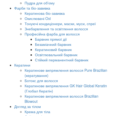
Пудра для об'єму
Фарби та біо-завивка
Кератинова біо-завивка
Окислювачі Oxi
Тонуючі кондиціонери, маски, муси, спреї
Знебарвлення та освітлення волосся
Професійна фарба для волосся
Барвник прямої дії
Безаміачний барвник
Кератиновий барвник
Освітлювальний барвник
Стійкий перманентний барвник
Кератини
Кератинове випрямлення волосся Pure Brazilian
(кератування)
Ботокс для волосся
Кератинове випрямлення GK Hair Global Keratin
(Глобал Кератін)
Кератинове випрямлення волосся Brazilian
Blowout
Догляд за тілом
Крема для тіла