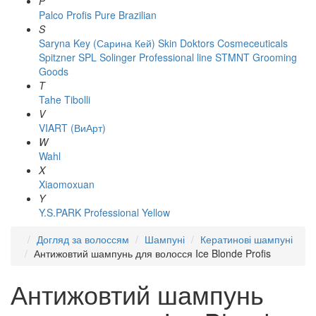
P
Palco
Profis
Pure Brazilian
S
Saryna Key (Сарина Кей)
Skin Doktors Cosmeceuticals
Spitzner
SPL Solinger Professional line
STMNT Grooming
Goods
T
Tahe
Tibolli
V
VIART (ВиАрт)
W
Wahl
X
Xiaomoxuan
Y
Y.S.PARK Professional
Yellow
Догляд за волоссям
Шампуні
Кератинові шампуні
Антижовтий шампунь для волосся Ice Blonde Profis
Антижовтий шампунь