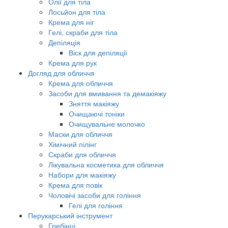
Олії для тіла
Лосьйон для тіла
Крема для ніг
Гелі, скраби для тіла
Депіляція
Віск для депіляції
Крема для рук
Догляд для обличчя
Крема для обличчя
Засоби для вмивання та демакіяжу
Зняття макіяжу
Очищаючі тоніки
Очищувальне молочко
Маски для обличчя
Хімічний пілінг
Скраби для обличчя
Лікувальна косметика для обличчя
Набори для макіяжу
Крема для повік
Чоловічі засоби для гоління
Гелі для гоління
Перукарський інструмент
Гребінці