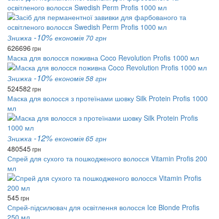
освітленого волосся Swedish Perm Profis 1000 мл
-10%
Знижка
економія 70 грн
626
696
грн
Маска для волосся поживна Coco Revolution Profis 1000 мл
-10%
Знижка
економія 58 грн
524
582
грн
Маска для волосся з протеїнами шовку Silk Protein Profis 1000
мл
-12%
Знижка
економія 65 грн
480
545
грн
Спрей для сухого та пошкодженого волосся Vitamin Profis 200
мл
545
грн
Спрей-підсилювач для освітлення волосся Ice Blonde Profis
250 мл