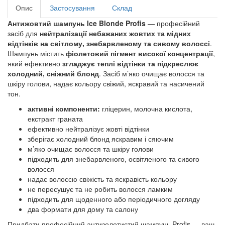
Опис
Застосування
Склад
Антижовтий шампунь Ice Blonde Profis
— професійний
засіб для
нейтралізації небажаних жовтих та мідних
відтінків на світлому, знебарвленому та сивому волоссі
.
Шампунь містить
фіолетовий пігмент високої концентрації
,
який ефективно
згладжує теплі відтінки та підкреслює
холодний, сніжний блонд
. Засіб м’яко очищає волосся та
шкіру голови, надає кольору свіжий, яскравий та насичений
тон.
активні компоненти:
гліцерин, молочна кислота,
екстракт граната
ефективно нейтралізує жовті відтінки
зберігає холодний блонд яскравим і сяючим
м’яко очищає волосся та шкіру голови
підходить для знебарвленого, освітленого та сивого
волосся
надає волоссю свіжість та яскравість кольору
не пересушує та не робить волосся ламким
підходить для щоденного або періодичного догляду
два формати для дому та салону
Придбати професійний антизолотистий шампунь Profis — ваш