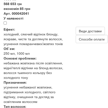
568
653
грн
економія 85 грн
Арт. 000042041
У наявності
Ефект:
Види доставки
холодний, сяючий відтінок блонду,
яскраве, чисте та доглянуте волосся,
Способи оплати
усунення помаранчевих/жовтих тонів
Об`єм:
250 мл, 1000 мл
Основні проблеми:
небажана жовтизна після освітлення,
мідні/теплі відтінки на блонд-волосах,
волосся тьмяного кольору без
холодного тону
Призначення:
усунення небажаної жовтизни,
підтримання холодного, світлого
відтінку, очищення та догляд за
освітленим волоссям
Тип волосся: