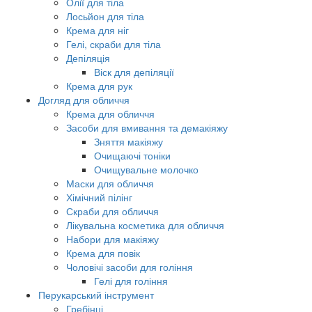
Олії для тіла
Лосьйон для тіла
Крема для ніг
Гелі, скраби для тіла
Депіляція
Віск для депіляції
Крема для рук
Догляд для обличчя
Крема для обличчя
Засоби для вмивання та демакіяжу
Зняття макіяжу
Очищаючі тоніки
Очищувальне молочко
Маски для обличчя
Хімічний пілінг
Скраби для обличчя
Лікувальна косметика для обличчя
Набори для макіяжу
Крема для повік
Чоловічі засоби для гоління
Гелі для гоління
Перукарський інструмент
Гребінці