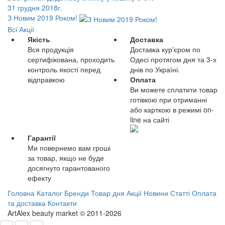
31 грудня 2018г.
З Новим 2019 Роком!
Всі Акції
Якість
Доставка
Вся продукція
Доставка кур'єром по
сертифікована, проходить
Одесі протягом дня та 3-х
контроль якості перед
днів по Україні.
відправкою
Оплата
Ви можете сплатити товар
готівкою при отриманні
або карткою в режимі on-
line на сайті
Гарантії
Ми повернемо вам гроші
за товар, якщо не буде
досягнуто гарантованого
ефекту
Головна
Каталог
Бренди
Товар дня
Акції
Новини
Статті
Оплата
та доставка
Контакти
ArtAlex beauty market © 2011-2026