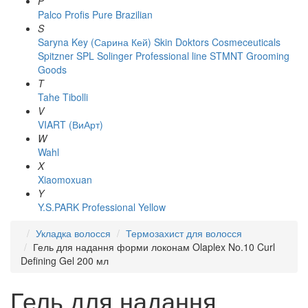
P
Palco
Profis
Pure Brazilian
S
Saryna Key (Сарина Кей)
Skin Doktors Cosmeceuticals
Spitzner
SPL Solinger Professional line
STMNT Grooming
Goods
T
Tahe
Tibolli
V
VIART (ВиАрт)
W
Wahl
X
Xiaomoxuan
Y
Y.S.PARK Professional
Yellow
Укладка волосся
Термозахист для волосся
Гель для надання форми локонам Olaplex No.10 Curl
Defining Gel 200 мл
Гель для надання