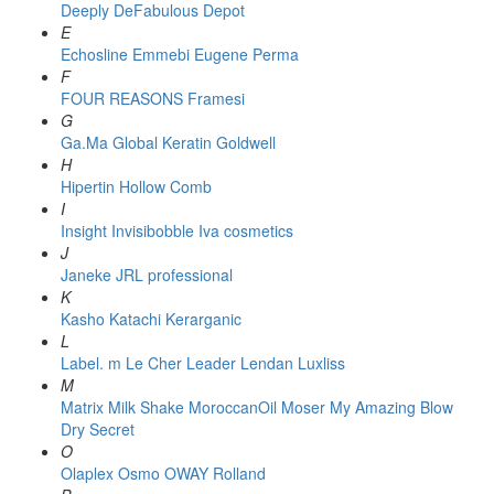
Deeply
DeFabulous
Depot
E
Echosline
Emmebi
Eugene Perma
F
FOUR REASONS
Framesi
G
Ga.Ma
Global Keratin
Goldwell
H
Hipertin
Hollow Comb
I
Insight
Invisibobble
Iva cosmetics
J
Janeke
JRL professional
K
Kasho
Katachi
Kerarganic
L
Label. m
Le Cher
Leader
Lendan
Luxliss
M
Matrix
Milk Shake
MoroccanOil
Moser
My Amazing Blow
Dry Secret
O
Olaplex
Osmo
OWAY Rolland