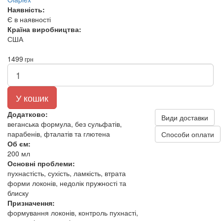
Наявність:
Є в наявності
Країна виробництва:
США
1499
грн
У кошик
Додатково:
Види доставки
веганська формула, без сульфатів,
парабенів, фталатів та глютена
Способи оплати
Об єм:
200 мл
Основні проблеми:
пухнастість, сухість, ламкість, втрата
форми локонів, недолік пружності та
блиску
Призначення:
формування локонів, контроль пухнасті,