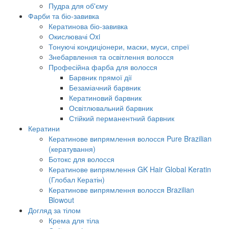
Пудра для об'єму
Фарби та біо-завивка
Кератинова біо-завивка
Окислювачі Oxi
Тонуючі кондиціонери, маски, муси, спреї
Знебарвлення та освітлення волосся
Професійна фарба для волосся
Барвник прямої дії
Безаміачний барвник
Кератиновий барвник
Освітлювальний барвник
Стійкий перманентний барвник
Кератини
Кератинове випрямлення волосся Pure Brazilian
(кератування)
Ботокс для волосся
Кератинове випрямлення GK Hair Global Keratin
(Глобал Кератін)
Кератинове випрямлення волосся Brazilian
Blowout
Догляд за тілом
Крема для тіла