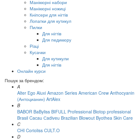
Манікюрні набори
Манікюрні ножиці
Кніпсери для нігтів
Лопатки для кутикул
Пилки
Для нігтів
Для педикюру
Різці
Кусачки
Для кутикули
Для нігтів
Онлайн курси
Пошук за брендом:
A
Alter Ego
Aluxi
Amazon Series
American Crew
Anthocyanin
(Антоцианин)
ArtAlex
B
BABOR
BaByliss
BIFULL Professional
Biotop professional
Brasil Cacau Сadiveu
Brazilian Blowout
Byothea Skin Care
C
CHI
Corioliss
CULT.O
D