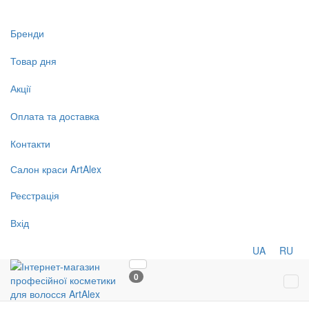
Бренди
Товар дня
Акції
Оплата та доставка
Контакти
Салон
краси
ArtAlex
Реєстрація
Вхід
UA
RU
0
Tog
navi