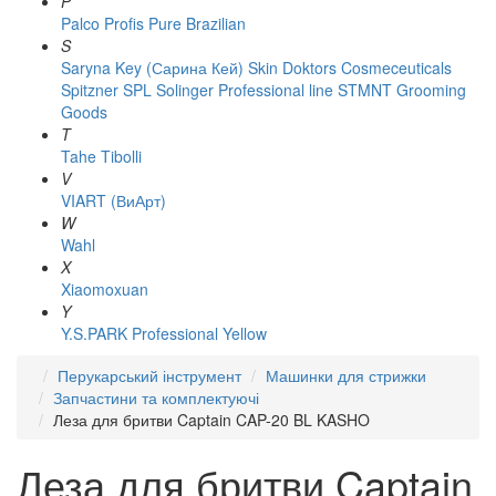
P
Palco
Profis
Pure Brazilian
S
Saryna Key (Сарина Кей)
Skin Doktors Cosmeceuticals
Spitzner
SPL Solinger Professional line
STMNT Grooming
Goods
T
Tahe
Tibolli
V
VIART (ВиАрт)
W
Wahl
X
Xiaomoxuan
Y
Y.S.PARK Professional
Yellow
Перукарський інструмент
Машинки для стрижки
Запчастини та комплектуючі
Леза для бритви Captain CAP-20 BL KASHO
Леза для бритви Captain