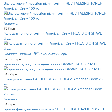
Відновлюючий лосьйон після гоління REVITALIZING TONER
American Crew 150 мл
Новинка
737
грн
Гель для точного гоління American Crew PRECISION SHAVE
GEL
-5%
Новинка
Знижка
економія 30 грн
570
600
грн
Бритва складна для моделювання Captain CAP-J7 KASHO
6192
грн
Крем для гоління LATHER SHAVE CREAM American Crew 250
мл
Новинка
819
грн
Бритва філірувальна з кільцем SPEED EDGE RAZOR KCS-LH