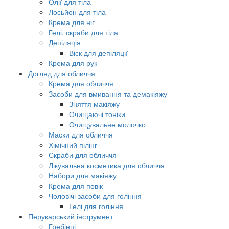
Олії для тіла
Лосьйон для тіла
Крема для ніг
Гелі, скраби для тіла
Депіляція
Віск для депіляції
Крема для рук
Догляд для обличчя
Крема для обличчя
Засоби для вмивання та демакіяжу
Зняття макіяжу
Очищаючі тоніки
Очищувальне молочко
Маски для обличчя
Хімічний пілінг
Скраби для обличчя
Лікувальна косметика для обличчя
Набори для макіяжу
Крема для повік
Чоловічі засоби для гоління
Гелі для гоління
Перукарський інструмент
Гребінці