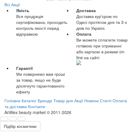
Всі Акції
Якість
Доставка
Вся продукція
Доставка кур'єром по
сертифікована, проходить
Одесі протягом дня та 3-х
контроль якості перед
днів по Україні.
відправкою
Оплата
Ви можете сплатити товар
готівкою при отриманні
або карткою в режимі on-
line на сайті
Гарантії
Ми повернемо вам гроші
за товар, якщо не буде
досягнуто гарантованого
ефекту
Головна
Каталог
Бренди
Товар дня
Акції
Новини
Статті
Оплата
та доставка
Контакти
ArtAlex beauty market © 2011-2026
Підбір косметики