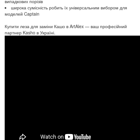
випадкових порізів
широка сумісність робить їх універсальним вибором для
моделей Captain
Купити леза для заміни Кашо в ArtAlex — ваш професійний
партнер Kasho в Україні.