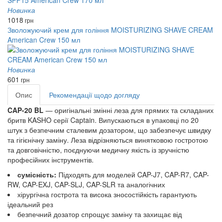
Новинка
1018
грн
Зволожуючий крем для гоління MOISTURIZING SHAVE CREAM
American Crew 150 мл
Новинка
601
грн
Опис
Рекомендації щодо догляду
CAP-20 BL
— оригінальні змінні леза для прямих та складаних
бритв KASHO серії Captain. Випускаються в упаковці по 20
штук з безпечним сталевим дозатором, що забезпечує швидку
та гігієнічну заміну. Леза відрізняються винятковою гостротою
та довговічністю, поєднуючи медичну якість із зручністю
професійних інструментів.
сумісність:
Підходять для моделей CAP-J7, CAP-R7, CAP-
RW, CAP-EXJ, CAP-SLJ, CAP-SLR та аналогічних
хірургічна гострота та висока зносостійкість гарантують
ідеальний рез
безпечний дозатор спрощує заміну та захищає від