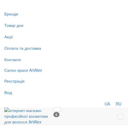
Бренди
Товар дня
Акції
Оплата та доставка
Контакти
Салон
краси
ArtAlex
Реєстрація
Вхід
UA
RU
0
Tog
navi