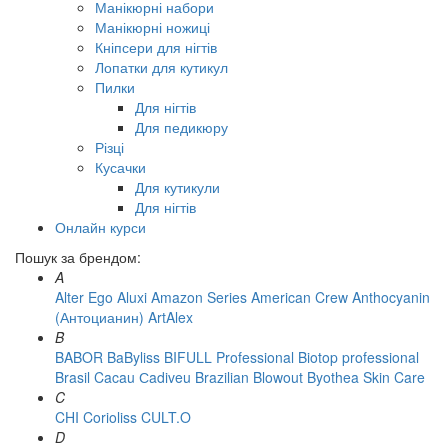
Манікюрні набори
Манікюрні ножиці
Кніпсери для нігтів
Лопатки для кутикул
Пилки
Для нігтів
Для педикюру
Різці
Кусачки
Для кутикули
Для нігтів
Онлайн курси
Пошук за брендом:
A
Alter Ego
Aluxi
Amazon Series
American Crew
Anthocyanin
(Антоцианин)
ArtAlex
B
BABOR
BaByliss
BIFULL Professional
Biotop professional
Brasil Cacau Сadiveu
Brazilian Blowout
Byothea Skin Care
C
CHI
Corioliss
CULT.O
D