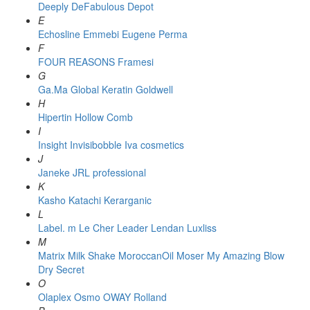
Deeply
DeFabulous
Depot
E
Echosline
Emmebi
Eugene Perma
F
FOUR REASONS
Framesi
G
Ga.Ma
Global Keratin
Goldwell
H
Hipertin
Hollow Comb
I
Insight
Invisibobble
Iva cosmetics
J
Janeke
JRL professional
K
Kasho
Katachi
Kerarganic
L
Label. m
Le Cher
Leader
Lendan
Luxliss
M
Matrix
Milk Shake
MoroccanOil
Moser
My Amazing Blow
Dry Secret
O
Olaplex
Osmo
OWAY Rolland