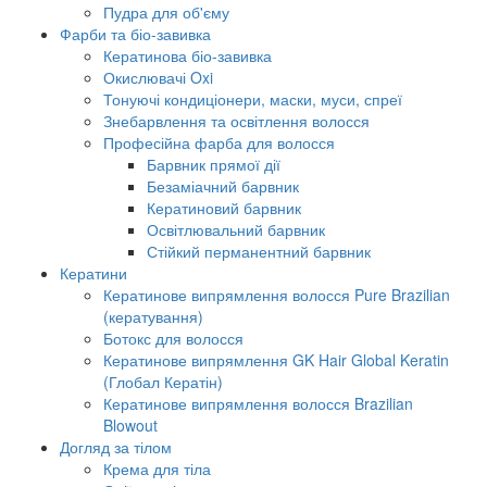
Пудра для об'єму
Фарби та біо-завивка
Кератинова біо-завивка
Окислювачі Oxi
Тонуючі кондиціонери, маски, муси, спреї
Знебарвлення та освітлення волосся
Професійна фарба для волосся
Барвник прямої дії
Безаміачний барвник
Кератиновий барвник
Освітлювальний барвник
Стійкий перманентний барвник
Кератини
Кератинове випрямлення волосся Pure Brazilian
(кератування)
Ботокс для волосся
Кератинове випрямлення GK Hair Global Keratin
(Глобал Кератін)
Кератинове випрямлення волосся Brazilian
Blowout
Догляд за тілом
Крема для тіла