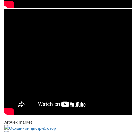
ArtAlex market