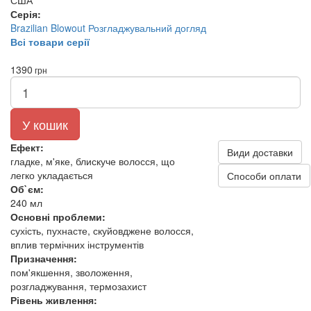
США
Серія:
Brazilian Blowout Розгладжувальний догляд
Всі товари серії
1390
грн
У кошик
Ефект:
Види доставки
гладке, м'яке, блискуче волосся, що
легко укладається
Способи оплати
Об`єм:
240 мл
Основні проблеми:
сухість, пухнасте, скуйовджене волосся,
вплив термічних інструментів
Призначення:
пом'якшення, зволоження,
розгладжування, термозахист
Рівень живлення: