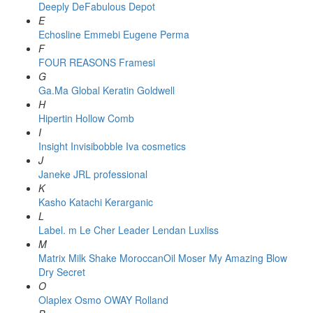
Deeply
DeFabulous
Depot
E
Echosline
Emmebi
Eugene Perma
F
FOUR REASONS
Framesi
G
Ga.Ma
Global Keratin
Goldwell
H
Hipertin
Hollow Comb
I
Insight
Invisibobble
Iva cosmetics
J
Janeke
JRL professional
K
Kasho
Katachi
Kerarganic
L
Label. m
Le Cher
Leader
Lendan
Luxliss
M
Matrix
Milk Shake
MoroccanOil
Moser
My Amazing Blow
Dry Secret
O
Olaplex
Osmo
OWAY Rolland