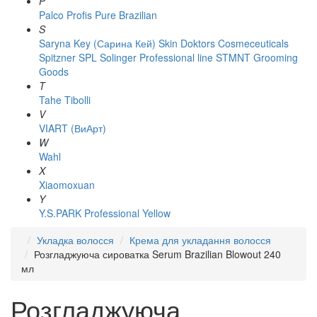
P
Palco
Profis
Pure Brazilian
S
Saryna Key (Сарина Кей)
Skin Doktors Cosmeceuticals
Spitzner
SPL Solinger Professional line
STMNT Grooming
Goods
T
Tahe
Tibolli
V
VIART (ВиАрт)
W
Wahl
X
Xiaomoxuan
Y
Y.S.PARK Professional
Yellow
Укладка волосся
Крема для укладання волосся
Розгладжуюча сироватка Serum Brazilian Blowout 240
мл
Розгладжуюча