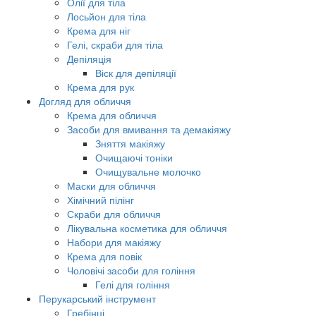
Олії для тіла
Лосьйон для тіла
Крема для ніг
Гелі, скраби для тіла
Депіляція
Віск для депіляції
Крема для рук
Догляд для обличчя
Крема для обличчя
Засоби для вмивання та демакіяжу
Зняття макіяжу
Очищаючі тоніки
Очищувальне молочко
Маски для обличчя
Хімічний пілінг
Скраби для обличчя
Лікувальна косметика для обличчя
Набори для макіяжу
Крема для повік
Чоловічі засоби для гоління
Гелі для гоління
Перукарський інструмент
Гребінці