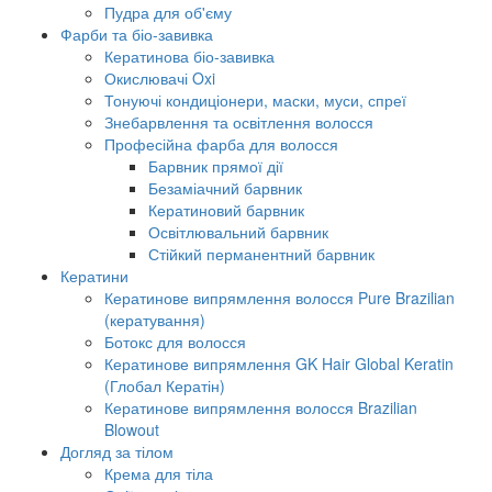
Пудра для об'єму
Фарби та біо-завивка
Кератинова біо-завивка
Окислювачі Oxi
Тонуючі кондиціонери, маски, муси, спреї
Знебарвлення та освітлення волосся
Професійна фарба для волосся
Барвник прямої дії
Безаміачний барвник
Кератиновий барвник
Освітлювальний барвник
Стійкий перманентний барвник
Кератини
Кератинове випрямлення волосся Pure Brazilian
(кератування)
Ботокс для волосся
Кератинове випрямлення GK Hair Global Keratin
(Глобал Кератін)
Кератинове випрямлення волосся Brazilian
Blowout
Догляд за тілом
Крема для тіла