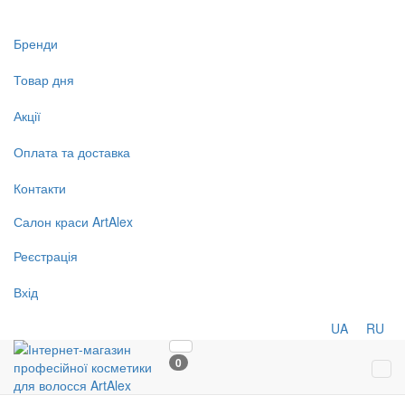
Бренди
Товар дня
Акції
Оплата та доставка
Контакти
Салон
краси
ArtAlex
Реєстрація
Вхід
UA
RU
0
Tog
navi