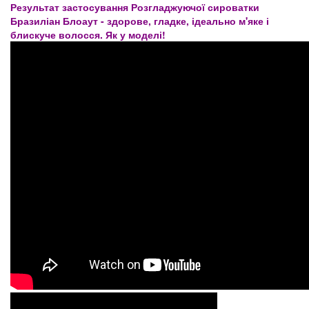
Результат застосування Розгладжуючої сироватки
Бразиліан Блоаут - здорове, гладке, ідеально м'яке і
блискуче волосся. Як у моделі!