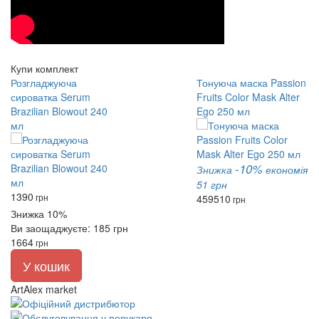
Купи комплект
Розгладжуюча
Тонуюча маска Passion
сироватка Serum
Fruits Color Mask Alter
Brazilian Blowout 240
Ego 250 мл
мл
-10%
Знижка
економія
51 грн
1390
грн
459
510
грн
Знижка 10%
Ви заощаджуєте: 185 грн
1664
грн
У кошик
ArtAlex market