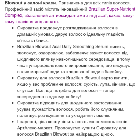
Blowout у салоні краси.
Призначена для всіх типів волосся.
Професійний засіб містить інноваційний
Brazilian Super-Nutrient
Complex, збагачений антиоксидантами з ягід асаї, какао, каму-
каму і насіння ягід аннато.
Сироватка продовжує розгладжування волосся в
домашніх умовах, дарує волоссю ідеальну гладкість,
м'якість і блиск.
Brazilian Blowout Acai Daily Smoothing Serum живить,
зволожує, оздоровлює, забезпечує захист волосся від
шкідливого впливу навколишнього середовища, в тому
числі ультрафіолетового випромінювання, що висушує
вплив морської води та хлорованої води з басейну.
Сироватку для волосся Brazilian Blowout варто купити,
якщо у вас проблемне волосся: сухість, лупа, кінчики, що
січуться. Все, що потрібно для волосся – тепер
зосереджено в одному тюбику!
Сироватка підходить для щоденного застосування:
усуває пухнастість волосся, робить його слухняним,
полегшує розчісування та укладання локонів.
І нарешті, ціна кошту тішить навіть економних клієнтів
АртАлекс-маркет. Пропонуємо купити Сироватку для
волосся Brazilian Blowout за найкращою ціною.