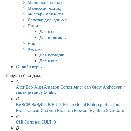
Манікюрні набори
Манікюрні ножиці
Кніпсери для нігтів
Лопатки для кутикул
Пилки
Для нігтів
Для педикюру
Різці
Кусачки
Для кутикули
Для нігтів
Онлайн курси
Пошук за брендом:
A
Alter Ego
Aluxi
Amazon Series
American Crew
Anthocyanin
(Антоцианин)
ArtAlex
B
BABOR
BaByliss
BIFULL Professional
Biotop professional
Brasil Cacau Сadiveu
Brazilian Blowout
Byothea Skin Care
C
CHI
Corioliss
CULT.O
D