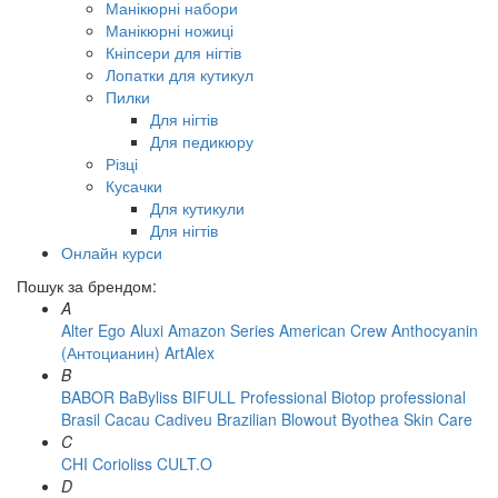
Манікюрні набори
Манікюрні ножиці
Кніпсери для нігтів
Лопатки для кутикул
Пилки
Для нігтів
Для педикюру
Різці
Кусачки
Для кутикули
Для нігтів
Онлайн курси
Пошук за брендом:
A
Alter Ego
Aluxi
Amazon Series
American Crew
Anthocyanin
(Антоцианин)
ArtAlex
B
BABOR
BaByliss
BIFULL Professional
Biotop professional
Brasil Cacau Сadiveu
Brazilian Blowout
Byothea Skin Care
C
CHI
Corioliss
CULT.O
D