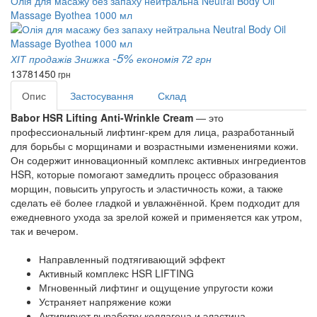
Олія для масажу без запаху нейтральна Neutral Body Oil
Massage Byothea 1000 мл
-5%
ХІТ продажів
Знижка
економія 72 грн
1378
1450
грн
Опис
Застосування
Склад
Babor HSR Lifting Anti-Wrinkle Cream
— это
профессиональный лифтинг-крем для лица
, разработанный
для
борьбы с морщинами и возрастными изменениями кожи
.
Он содержит
инновационный комплекс активных ингредиентов
HSR
, которые помогают
замедлить процесс образования
морщин, повысить упругость и эластичность кожи, а также
сделать её более гладкой и увлажнённой
. Крем подходит для
ежедневного ухода за зрелой кожей и применяется как утром,
так и вечером.
Направленный подтягивающий эффект
Активный комплекс HSR LIFTING
Мгновенный лифтинг и ощущение упругости кожи
Устраняет напряжение кожи
Активирует выработку коллагена и эластина