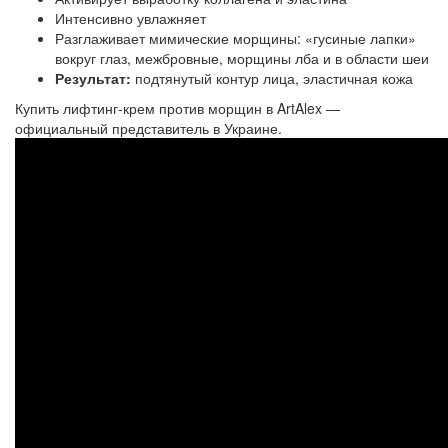
Интенсивно увлажняет
Разглаживает мимические морщины: «гусиные лапки»
вокруг глаз, межбровные, морщины лба и в области шеи
Результат:
подтянутый контур лица, эластичная кожа
Купить лифтинг-крем против морщин в ArtAlex —
официальный представитель в Украине.