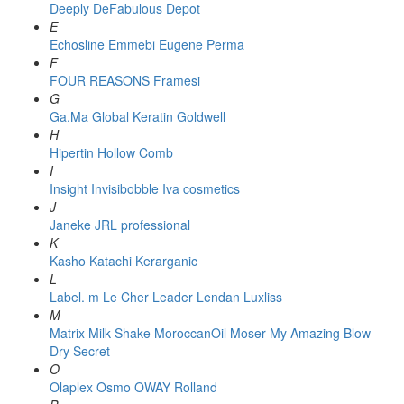
Deeply
DeFabulous
Depot
E
Echosline
Emmebi
Eugene Perma
F
FOUR REASONS
Framesi
G
Ga.Ma
Global Keratin
Goldwell
H
Hipertin
Hollow Comb
I
Insight
Invisibobble
Iva cosmetics
J
Janeke
JRL professional
K
Kasho
Katachi
Kerarganic
L
Label. m
Le Cher
Leader
Lendan
Luxliss
M
Matrix
Milk Shake
MoroccanOil
Moser
My Amazing Blow
Dry Secret
O
Olaplex
Osmo
OWAY Rolland