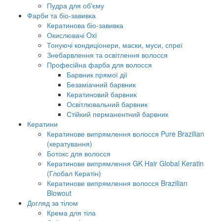
Пудра для об'єму
Фарби та біо-завивка
Кератинова біо-завивка
Окислювачі Oxi
Тонуючі кондиціонери, маски, муси, спреї
Знебарвлення та освітлення волосся
Професійна фарба для волосся
Барвник прямої дії
Безаміачний барвник
Кератиновий барвник
Освітлювальний барвник
Стійкий перманентний барвник
Кератини
Кератинове випрямлення волосся Pure Brazilian
(кератування)
Ботокс для волосся
Кератинове випрямлення GK Hair Global Keratin
(Глобал Кератін)
Кератинове випрямлення волосся Brazilian
Blowout
Догляд за тілом
Крема для тіла