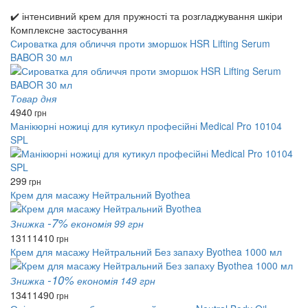
✔️ інтенсивний крем для пружності та розгладжування шкіри
Комплексне застосування
Сироватка для обличчя проти зморшок HSR Lifting Serum
BABOR 30 мл
Товар дня
4940
грн
Манікюрні ножиці для кутикул професійні Medical Pro 10104
SPL
299
грн
Крем для масажу Нейтральний Byothea
-7%
Знижка
економія 99 грн
1311
1410
грн
Крем для масажу Нейтральний Без запаху Byothea 1000 мл
-10%
Знижка
економія 149 грн
1341
1490
грн