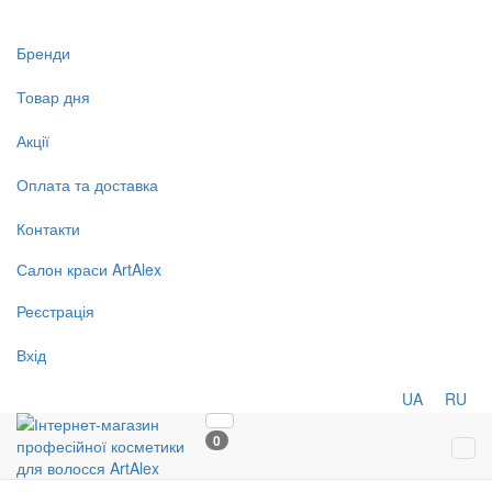
Бренди
Товар дня
Акції
Оплата та доставка
Контакти
Салон
краси
ArtAlex
Реєстрація
Вхід
UA
RU
0
Tog
navi