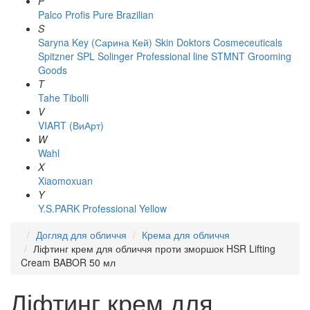
P
Palco
Profis
Pure Brazilian
S
Saryna Key (Сарина Кей)
Skin Doktors Cosmeceuticals
Spitzner
SPL Solinger Professional line
STMNT Grooming
Goods
T
Tahe
Tibolli
V
VIART (ВиАрт)
W
Wahl
X
Xiaomoxuan
Y
Y.S.PARK Professional
Yellow
Догляд для обличчя
Крема для обличчя
Ліфтинг крем для обличчя проти зморшок HSR Lifting
Cream BABOR 50 мл
Ліфтинг крем для