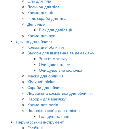
Олії для тіла
Лосьйон для тіла
Крема для ніг
Гелі, скраби для тіла
Депіляція
Віск для депіляції
Крема для рук
Догляд для обличчя
Крема для обличчя
Засоби для вмивання та демакіяжу
Зняття макіяжу
Очищаючі тоніки
Очищувальне молочко
Маски для обличчя
Хімічний пілінг
Скраби для обличчя
Лікувальна косметика для обличчя
Набори для макіяжу
Крема для повік
Чоловічі засоби для гоління
Гелі для гоління
Перукарський інструмент
Гребінці