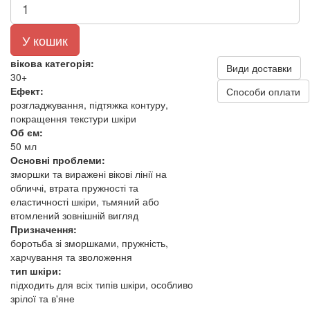
У кошик
вікова категорія:
Види доставки
30+
Ефект:
Способи оплати
розгладжування, підтяжка контуру,
покращення текстури шкіри
Об єм:
50 мл
Основні проблеми:
зморшки та виражені вікові лінії на
обличчі, втрата пружності та
еластичності шкіри, тьмяний або
втомлений зовнішній вигляд
Призначення:
боротьба зі зморшками, пружність,
харчування та зволоження
тип шкіри:
підходить для всіх типів шкіри, особливо
зрілої та в'яне