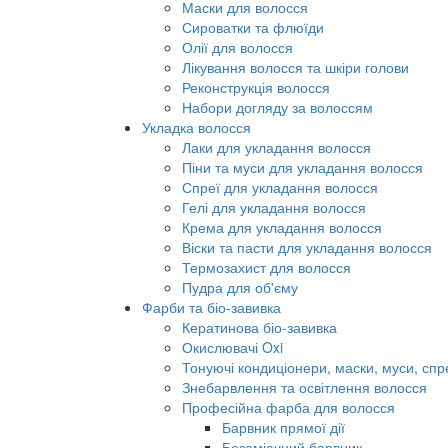
Маски для волосся
Сироватки та флюїди
Олії для волосся
Лікування волосся та шкіри голови
Реконструкція волосся
Набори догляду за волоссям
Укладка волосся
Лаки для укладання волосся
Піни та муси для укладання волосся
Спреї для укладання волосся
Гелі для укладання волосся
Крема для укладання волосся
Віски та пасти для укладання волосся
Термозахист для волосся
Пудра для об'єму
Фарби та біо-завивка
Кератинова біо-завивка
Окислювачі Oxi
Тонуючі кондиціонери, маски, муси, спр
Знебарвлення та освітлення волосся
Професійна фарба для волосся
Барвник прямої дії
Безаміачний барвник