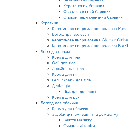
Кератиновий барвник
Освітлювальний барвник
Стійкий перманентний барвник
Кератини
Кератинове випрямлення волосся Pure B
Ботокс для волосся
Кератинове випрямлення GK Hair Global 
Кератинове випрямлення волосся Brazil
Догляд за тілом
Крема для тіла
Олії для тіла
Лосьйон для тіла
Крема для ніг
Гелі, скраби для тіла
Депіляція
Віск для депіляції
Крема для рук
Догляд для обличчя
Крема для обличчя
Засоби для вмивання та демакіяжу
Зняття макіяжу
Очищаючі тоніки