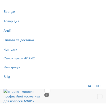
Бренди
Товар дня
Акції
Оплата та доставка
Контакти
Салон
краси
ArtAlex
Реєстрація
Вхід
UA
RU
0
Tog
navi