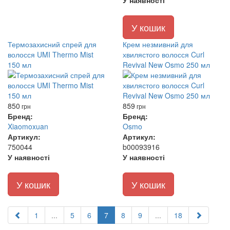
У наявності
У кошик
Термозахисний спрей для
Крем незмивний для
волосся UMI Thermo Mist
хвилястого волосся Curl
150 мл
Revival New Osmo 250 мл
850
859
грн
грн
Бренд:
Бренд:
Xiaomoxuan
Osmo
Артикул:
Артикул:
750044
b00093916
У наявності
У наявності
У кошик
У кошик
1
...
5
6
7
8
9
...
18