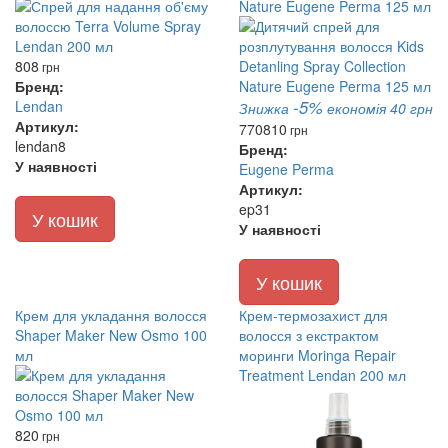
Nature Eugene Perma 125 мл
808
грн
Бренд:
-5%
Lendan
Знижка
економія 40 грн
Артикул:
770
810
грн
lendan8
Бренд:
У наявності
Eugene Perma
Артикул:
ep31
У кошик
У наявності
У кошик
Крем для укладання волосся
Крем-термозахист для
Shaper Maker New Osmo 100
волосся з екстрактом
мл
моринги Moringa Repair
Treatment Lendan 200 мл
820
грн