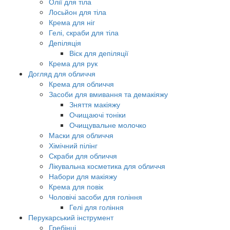
Олії для тіла
Лосьйон для тіла
Крема для ніг
Гелі, скраби для тіла
Депіляція
Віск для депіляції
Крема для рук
Догляд для обличчя
Крема для обличчя
Засоби для вмивання та демакіяжу
Зняття макіяжу
Очищаючі тоніки
Очищувальне молочко
Маски для обличчя
Хімічний пілінг
Скраби для обличчя
Лікувальна косметика для обличчя
Набори для макіяжу
Крема для повік
Чоловічі засоби для гоління
Гелі для гоління
Перукарський інструмент
Гребінці