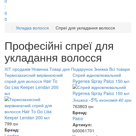
0
:
0
0
Укладка волосся
Спреї для укладання волосся
Професійні спреї для
укладання волосся
ХІТ продажів
Новинка
Товар дня
Подарунок
Знижка
Всі товари
Термозахисний вирівнюючий
Спрей відновлювальний
спрей для волосся Hair To
Rygenea Spray Palco 150 мл
Go Liss Keeper Lendan 200
мл
-5%
Знижка
економія 40 грн
763
803
грн
Бренд:
Palco
799
грн
Артикул:
Бренд:
b00061701
Lendan