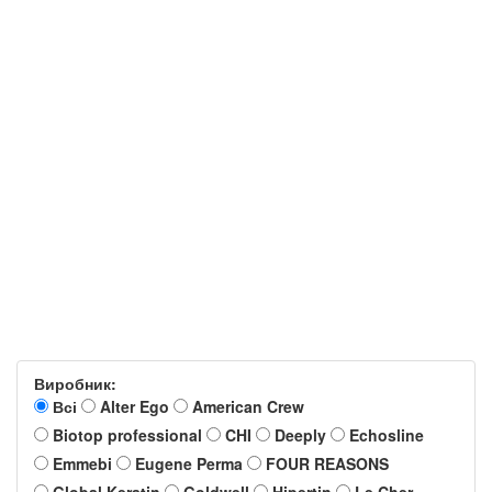
Виробник:
Всі
Alter Ego
American Crew
Biotop professional
CHI
Deeply
Echosline
Emmebi
Eugene Perma
FOUR REASONS
Global Keratin
Goldwell
Hipertin
Le Cher