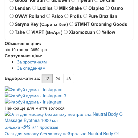
Lendan
Luxliss
Milk Shake
Olaplex
Osmo
OWAY Rolland
Palco
Profis
Pure Brazilian
Saryna Key (Сарина Кей)
STMNT Grooming Goods
Tahe
VIART (ВиАрт)
Xiaomoxuan
Yellow
Обмеження ціни:
від
грн
до
грн
10
3850
Сортування ціни:
За зростанням
За спаданням
Відображати за:
12
24
48
Найкраще для миття волосся
-5%
Знижка
ХІТ продажів
Олія для масажу без запаху нейтральна Neutral Body Oil