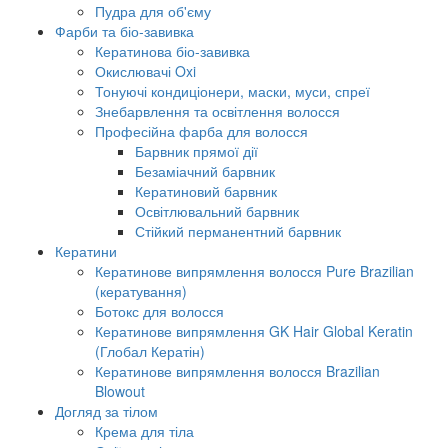
Пудра для об'єму
Фарби та біо-завивка
Кератинова біо-завивка
Окислювачі Oxi
Тонуючі кондиціонери, маски, муси, спреї
Знебарвлення та освітлення волосся
Професійна фарба для волосся
Барвник прямої дії
Безаміачний барвник
Кератиновий барвник
Освітлювальний барвник
Стійкий перманентний барвник
Кератини
Кератинове випрямлення волосся Pure Brazilian
(кератування)
Ботокс для волосся
Кератинове випрямлення GK Hair Global Keratin
(Глобал Кератін)
Кератинове випрямлення волосся Brazilian
Blowout
Догляд за тілом
Крема для тіла