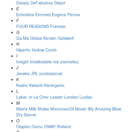
Deeply
DeFabulous
Depot
E
Echosline
Emmebi
Eugene Perma
F
FOUR REASONS
Framesi
G
Ga.Ma
Global Keratin
Goldwell
H
Hipertin
Hollow Comb
I
Insight
Invisibobble
Iva cosmetics
J
Janeke
JRL professional
K
Kasho
Katachi
Kerarganic
L
Label. m
Le Cher
Leader
Lendan
Luxliss
M
Matrix
Milk Shake
MoroccanOil
Moser
My Amazing Blow
Dry Secret
O
Olaplex
Osmo
OWAY Rolland