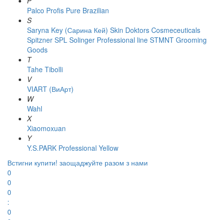
P
Palco
Profis
Pure Brazilian
S
Saryna Key (Сарина Кей)
Skin Doktors Cosmeceuticals
Spitzner
SPL Solinger Professional line
STMNT Grooming
Goods
T
Tahe
Tibolli
V
VIART (ВиАрт)
W
Wahl
X
Xiaomoxuan
Y
Y.S.PARK Professional
Yellow
Встигни купити!
заощаджуйте разом з нами
0
0
0
:
0