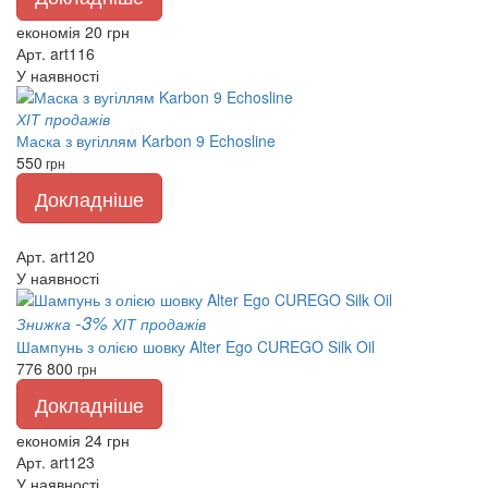
економія 20 грн
Арт. art116
У наявності
ХІТ продажів
Маска з вугіллям Karbon 9 Echosline
550
грн
Докладніше
Арт. art120
У наявності
-3%
Знижка
ХІТ продажів
Шампунь з олією шовку Alter Ego CUREGO Silk Oil
776
800
грн
Докладніше
економія 24 грн
Арт. art123
У наявності