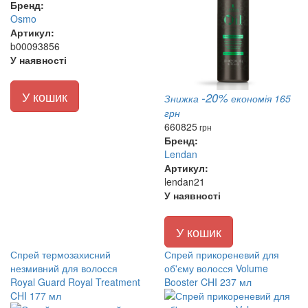
Бренд:
Osmo
Артикул:
b00093856
У наявності
У кошик
-20%
Знижка
економія 165
грн
660
825
грн
Бренд:
Lendan
Артикул:
lendan21
У наявності
У кошик
Спрей термозахисний
Спрей прикореневий для
незмивний для волосся
об'єму волосся Volume
Royal Guard Royal Treatment
Booster CHI 237 мл
CHI 177 мл