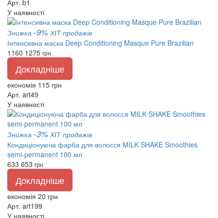
Арт. b1
У наявності
-9%
Знижка
ХІТ продажів
Інтенсивна маска Deep Conditioning Masque Pure Brazilian
1160
1275
грн
Докладніше
економія 115 грн
Арт. art49
У наявності
-3%
Знижка
ХІТ продажів
Кондиціонуюча фарба для волосся MILK SHAKE Smoothies
semi-permanent 100 мл
633
653
грн
Докладніше
економія 20 грн
Арт. art199
У наявності