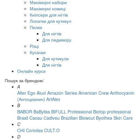
Манікюрні набори
Манікюрні ножиці
Кніпсери для нігтів
Лопатки для кутикул
Пилки
Для нігтів
Для педикюру
Різці
Кусачки
Для кутикули
Для нігтів
Онлайн курси
Пошук за брендом:
A
Alter Ego
Aluxi
Amazon Series
American Crew
Anthocyanin
(Антоцианин)
ArtAlex
B
BABOR
BaByliss
BIFULL Professional
Biotop professional
Brasil Cacau Сadiveu
Brazilian Blowout
Byothea Skin Care
C
CHI
Corioliss
CULT.O
D