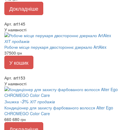
Докладніше
Арт. art145
У наявності
ХІТ продажів
Робоче місце перукаря двостороннє дзеркало ArtAlex
37500
грн
У кошик
Арт. art153
У наявності
-3%
Знижка
ХІТ продажів
Кондиціонер для захисту фарбованого волосся Alter Ego
CHROMEGO Color Care
660
680
грн
Докладніше