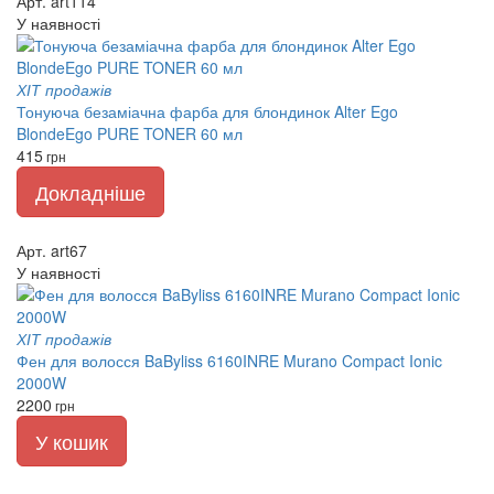
Арт. art114
У наявності
ХІТ продажів
Тонуюча безаміачна фарба для блондинок Alter Ego
BlondeEgo PURE TONER 60 мл
415
грн
Докладніше
Арт. art67
У наявності
ХІТ продажів
Фен для волосся BaByliss 6160INRE Murano Compact Ionic
2000W
2200
грн
У кошик