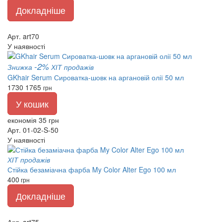
Докладніше
Арт. art70
У наявності
-2%
Знижка
ХІТ продажів
GKhair Serum Сироватка-шовк на аргановій олії 50 мл
1730
1765
грн
У кошик
економія 35 грн
Арт. 01-02-S-50
У наявності
ХІТ продажів
Стійка безаміачна фарба My Color Alter Ego 100 мл
400
грн
Докладніше
Арт. art75