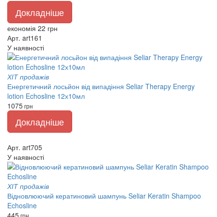
Докладніше
економія 22 грн
Арт. art161
У наявності
ХІТ продажів
Енергетичний лосьйон від випадіння Seliar Therapy Energy
lotion Echosline 12х10мл
1075
грн
Докладніше
Арт. art705
У наявності
ХІТ продажів
Відновлюючий кератиновий шампунь Seliar Keratin Shampoo
Echosline
445
грн