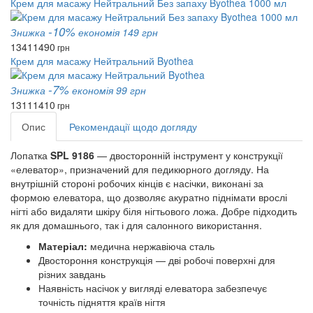
Крем для масажу Нейтральний Без запаху Byothea 1000 мл
-10%
Знижка
економія 149 грн
1341
1490
грн
Крем для масажу Нейтральний Byothea
-7%
Знижка
економія 99 грн
1311
1410
грн
Опис
Рекомендації щодо догляду
Лопатка
SPL 9186
— двосторонній інструмент у конструкції
«елеватор», призначений для педикюрного догляду. На
внутрішній стороні робочих кінців є насічки, виконані за
формою елеватора, що дозволяє акуратно піднімати врослі
нігті або видаляти шкіру біля нігтьового ложа. Добре підходить
як для домашнього, так і для салонного використання.
Матеріал:
медична нержавіюча сталь
Двостороння конструкція — дві робочі поверхні для
різних завдань
Наявність насічок у вигляді елеватора забезпечує
точність підняття країв нігтя