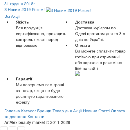
31 грудня 2018г.
З Новим 2019 Роком!
Всі Акції
Якість
Доставка
Вся продукція
Доставка кур'єром по
сертифікована, проходить
Одесі протягом дня та 3-х
контроль якості перед
днів по Україні.
відправкою
Оплата
Ви можете сплатити товар
готівкою при отриманні
або карткою в режимі on-
line на сайті
Гарантії
Ми повернемо вам гроші
за товар, якщо не буде
досягнуто гарантованого
ефекту
Головна
Каталог
Бренди
Товар дня
Акції
Новини
Статті
Оплата
та доставка
Контакти
ArtAlex beauty market © 2011-2026