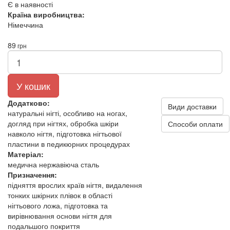
Є в наявності
Країна виробництва:
Німеччина
89
грн
У кошик
Додатково:
Види доставки
натуральні нігті, особливо на ногах,
догляд при нігтях, обробка шкіри
Способи оплати
навколо нігтя, підготовка нігтьової
пластини в педикюрних процедурах
Матеріал:
медична нержавіюча сталь
Призначення:
підняття врослих країв нігтя, видалення
тонких шкірних плівок в області
нігтьового ложа, підготовка та
вирівнювання основи нігтя для
подальшого покриття