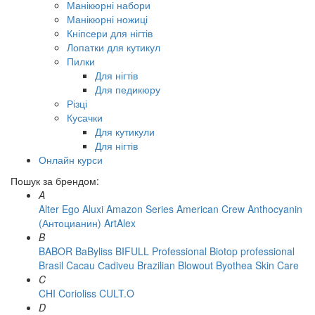
Манікюрні набори
Манікюрні ножиці
Кніпсери для нігтів
Лопатки для кутикул
Пилки
Для нігтів
Для педикюру
Різці
Кусачки
Для кутикули
Для нігтів
Онлайн курси
Пошук за брендом:
A
Alter Ego
Aluxi
Amazon Series
American Crew
Anthocyanin
(Антоцианин)
ArtAlex
B
BABOR
BaByliss
BIFULL Professional
Biotop professional
Brasil Cacau Сadiveu
Brazilian Blowout
Byothea Skin Care
C
CHI
Corioliss
CULT.O
D