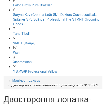
P
Palco
Profis
Pure Brazilian
S
Saryna Key (Сарина Кей)
Skin Doktors Cosmeceuticals
Spitzner
SPL Solinger Professional line
STMNT Grooming
Goods
T
Tahe
Tibolli
V
VIART (ВиАрт)
W
Wahl
X
Xiaomoxuan
Y
Y.S.PARK Professional
Yellow
Манікюр-педикюр
Двостороння лопатка-елеватор для педикюру 9186 SPL
Двостороння лопатка-