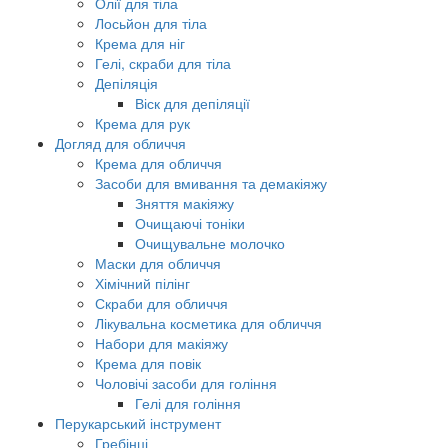
Олії для тіла
Лосьйон для тіла
Крема для ніг
Гелі, скраби для тіла
Депіляція
Віск для депіляції
Крема для рук
Догляд для обличчя
Крема для обличчя
Засоби для вмивання та демакіяжу
Зняття макіяжу
Очищаючі тоніки
Очищувальне молочко
Маски для обличчя
Хімічний пілінг
Скраби для обличчя
Лікувальна косметика для обличчя
Набори для макіяжу
Крема для повік
Чоловічі засоби для гоління
Гелі для гоління
Перукарський інструмент
Гребінці