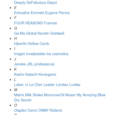
Deeply
DeFabulous
Depot
E
Echosline
Emmebi
Eugene Perma
F
FOUR REASONS
Framesi
G
Ga.Ma
Global Keratin
Goldwell
H
Hipertin
Hollow Comb
I
Insight
Invisibobble
Iva cosmetics
J
Janeke
JRL professional
K
Kasho
Katachi
Kerarganic
L
Label. m
Le Cher
Leader
Lendan
Luxliss
M
Matrix
Milk Shake
MoroccanOil
Moser
My Amazing Blow
Dry Secret
O
Olaplex
Osmo
OWAY Rolland