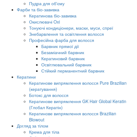
Пудра для об'єму
Фарби та біо-завивка
Кератинова біо-завивка
Окислювачі Oxi
Тонуючі кондиціонери, маски, муси, спреї
Знебарвлення та освітлення волосся
Професійна фарба для волосся
Барвник прямої дії
Безаміачний барвник
Кератиновий барвник
Освітлювальний барвник
Стійкий перманентний барвник
Кератини
Кератинове випрямлення волосся Pure Brazilian
(кератування)
Ботокс для волосся
Кератинове випрямлення GK Hair Global Keratin
(Глобал Кератін)
Кератинове випрямлення волосся Brazilian
Blowout
Догляд за тілом
Крема для тіла