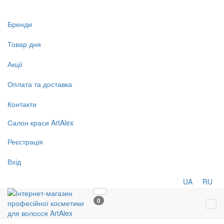
Бренди
Товар дня
Акції
Оплата та доставка
Контакти
Салон
краси
ArtAlex
Реєстрація
Вхід
UA
RU
0
Tog
navi