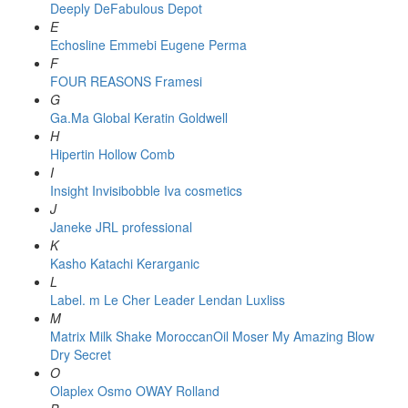
Deeply
DeFabulous
Depot
E
Echosline
Emmebi
Eugene Perma
F
FOUR REASONS
Framesi
G
Ga.Ma
Global Keratin
Goldwell
H
Hipertin
Hollow Comb
I
Insight
Invisibobble
Iva cosmetics
J
Janeke
JRL professional
K
Kasho
Katachi
Kerarganic
L
Label. m
Le Cher
Leader
Lendan
Luxliss
M
Matrix
Milk Shake
MoroccanOil
Moser
My Amazing Blow
Dry Secret
O
Olaplex
Osmo
OWAY Rolland