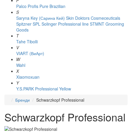
P
Palco
Profis
Pure Brazilian
S
Saryna Key (Сарина Кей)
Skin Doktors Cosmeceuticals
Spitzner
SPL Solinger Professional line
STMNT Grooming
Goods
T
Tahe
Tibolli
V
VIART (ВиАрт)
W
Wahl
X
Xiaomoxuan
Y
Y.S.PARK Professional
Yellow
Бренди
Schwarzkopf Professional
Schwarzkopf Professional