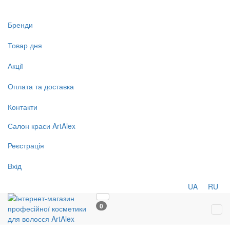
Бренди
Товар дня
Акції
Оплата та доставка
Контакти
Салон
краси
ArtAlex
Реєстрація
Вхід
UA
RU
0
Tog
navi