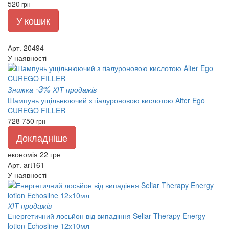
520
грн
У кошик
Арт. 20494
У наявності
-3%
Знижка
ХІТ продажів
Шампунь ущільнюючий з гіалуроновою кислотою Alter Ego
CUREGO FILLER
728
750
грн
Докладніше
економія 22 грн
Арт. art161
У наявності
ХІТ продажів
Енергетичний лосьйон від випадіння Seliar Therapy Energy
lotion Echosline 12х10мл