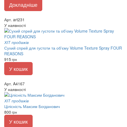
Докладніше
Арт. art231
У наявності
ХІТ продажів
Сухий спрей для густоти та об'єму Volume Texture Spray FOUR
REASONS
915
грн
У кошик
Арт. A4167
У наявності
ХІТ продажів
Цілісність Максим Богданович
800
грн
У кошик