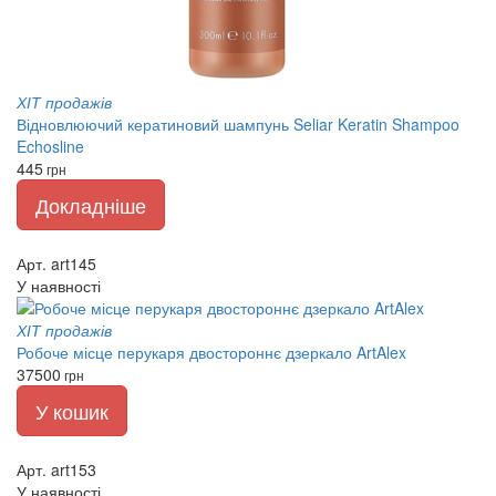
ХІТ продажів
Відновлюючий кератиновий шампунь Seliar Keratin Shampoo
Echosline
445
грн
Докладніше
Арт. art145
У наявності
ХІТ продажів
Робоче місце перукаря двостороннє дзеркало ArtAlex
37500
грн
У кошик
Арт. art153
У наявності