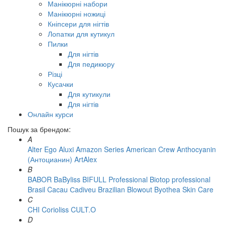
Манікюрні набори
Манікюрні ножиці
Кніпсери для нігтів
Лопатки для кутикул
Пилки
Для нігтів
Для педикюру
Різці
Кусачки
Для кутикули
Для нігтів
Онлайн курси
Пошук за брендом:
A
Alter Ego
Aluxi
Amazon Series
American Crew
Anthocyanin
(Антоцианин)
ArtAlex
B
BABOR
BaByliss
BIFULL Professional
Biotop professional
Brasil Cacau Сadiveu
Brazilian Blowout
Byothea Skin Care
C
CHI
Corioliss
CULT.O
D