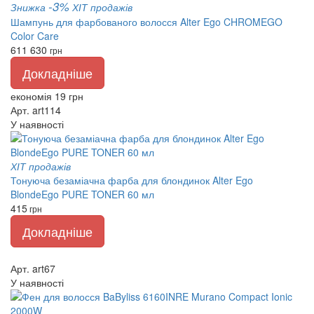
-3%
Знижка
ХІТ продажів
Шампунь для фарбованого волосся Alter Ego CHROMEGO
Color Care
611
630
грн
Докладніше
економія 19 грн
Арт. art114
У наявності
ХІТ продажів
Тонуюча безаміачна фарба для блондинок Alter Ego
BlondeEgo PURE TONER 60 мл
415
грн
Докладніше
Арт. art67
У наявності