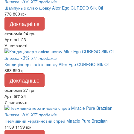
-3%
Знижка
ХІТ продажів
Шампунь з олією шовку Alter Ego CUREGO Silk Oil
776
800
грн
Докладніше
економія 24 грн
Арт. art123
У наявності
-3%
Знижка
ХІТ продажів
Кондиціонер з олією шовку Alter Ego CUREGO Silk Oil
863
890
грн
Докладніше
економія 27 грн
Арт. art124
У наявності
-5%
Знижка
ХІТ продажів
Незмивний кератиновий спрей Miracle Pure Brazilian
1139
1199
грн