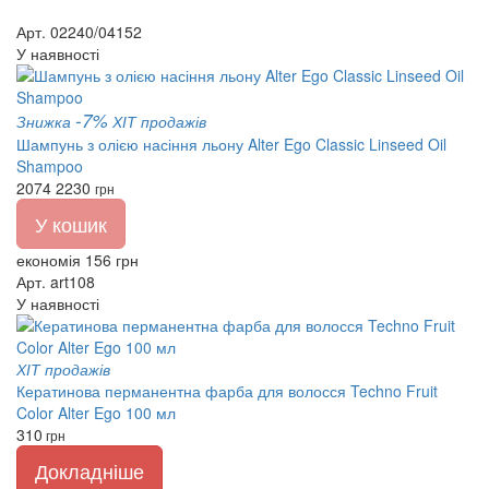
Арт. 02240/04152
У наявності
-7%
Знижка
ХІТ продажів
Шампунь з олією насіння льону Alter Ego Classic Linseed Oil
Shampoo
2074
2230
грн
У кошик
економія 156 грн
Арт. art108
У наявності
ХІТ продажів
Кератинова перманентна фарба для волосся Techno Fruit
Color Alter Ego 100 мл
310
грн
Докладніше