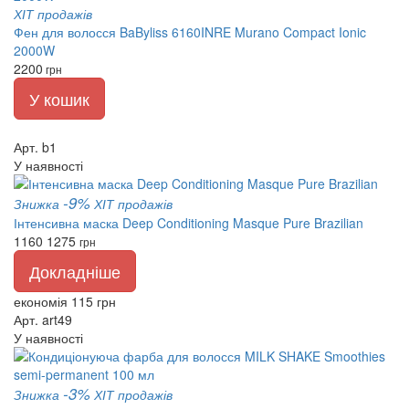
ХІТ продажів
Фен для волосся BaByliss 6160INRE Murano Compact Ionic
2000W
2200
грн
У кошик
Арт. b1
У наявності
-9%
Знижка
ХІТ продажів
Інтенсивна маска Deep Conditioning Masque Pure Brazilian
1160
1275
грн
Докладніше
економія 115 грн
Арт. art49
У наявності
-3%
Знижка
ХІТ продажів