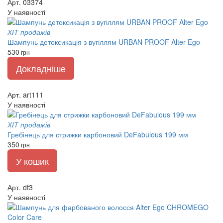
Арт. 03374
У наявності
ХІТ продажів
Шампунь детоксикація з вугіллям URBAN PROOF Alter Ego
530
грн
Докладніше
Арт. art111
У наявності
ХІТ продажів
Гребінець для стрижки карбоновий DeFabulous 199 мм
350
грн
У кошик
Арт. df3
У наявності