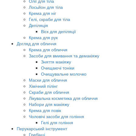
Олії для тіла
Лосьйон для тіла
Крема для ніг
Гелі, скраби для тіла
Депіляція
Віск для депіляції
Крема для рук
Догляд для обличчя
Крема для обличчя
Засоби для вмивання та демакіяжу
Зняття макіяжу
Очищаючі тоніки
Очищувальне молочко
Маски для обличчя
Хімічний пілінг
Скраби для обличчя
Лікувальна косметика для обличчя
Набори для макіяжу
Крема для повік
Чоловічі засоби для гоління
Гелі для гоління
Перукарський інструмент
Гребінці