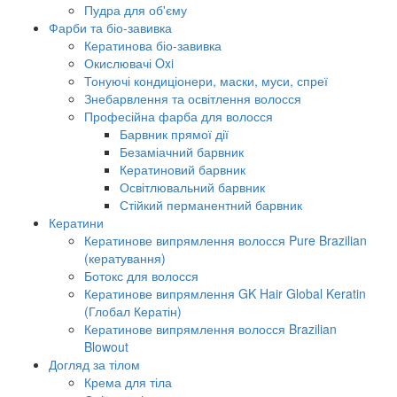
Пудра для об'єму
Фарби та біо-завивка
Кератинова біо-завивка
Окислювачі Oxi
Тонуючі кондиціонери, маски, муси, спреї
Знебарвлення та освітлення волосся
Професійна фарба для волосся
Барвник прямої дії
Безаміачний барвник
Кератиновий барвник
Освітлювальний барвник
Стійкий перманентний барвник
Кератини
Кератинове випрямлення волосся Pure Brazilian
(кератування)
Ботокс для волосся
Кератинове випрямлення GK Hair Global Keratin
(Глобал Кератін)
Кератинове випрямлення волосся Brazilian
Blowout
Догляд за тілом
Крема для тіла