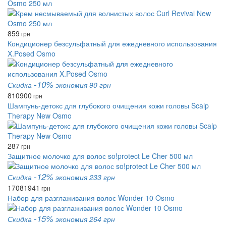
Osmo 250 мл
859
грн
Кондиционер безсульфатный для ежедневного использования
X.Posed Osmo
-10%
Скидка
экономия 90 грн
810
900
грн
Шампунь-детокс для глубокого очищения кожи головы Scalp
Therapy New Osmo
287
грн
Защитное молочко для волос so!protect Le Cher 500 мл
-12%
Скидка
экономия 233 грн
1708
1941
грн
Набор для разглаживания волос Wonder 10 Osmo
-15%
Скидка
экономия 264 грн