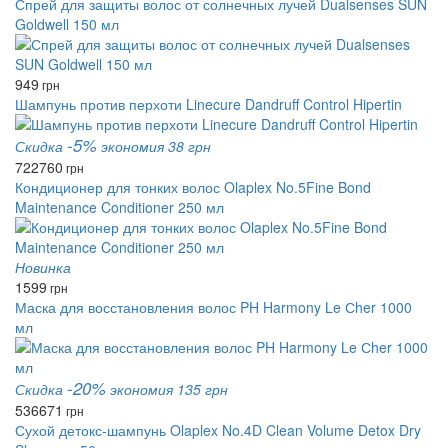
Спрей для защиты волос от солнечных лучей Dualsenses SUN
Goldwell 150 мл
949
грн
Шампунь против перхоти Linecure Dandruff Control Hipertin
-5%
Скидка
экономия 38 грн
722
760
грн
Кондиционер для тонких волос Olaplex No.5Fine Bond
Maintenance Conditioner 250 мл
Новинка
1599
грн
Маска для восстановления волос PH Harmony Le Сher 1000
мл
-20%
Скидка
экономия 135 грн
536
671
грн
Сухой детокс-шампунь Olaplex No.4D Clean Volume Detox Dry