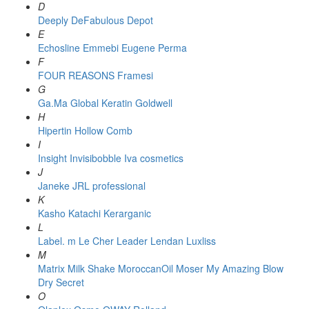
D
Deeply
DeFabulous
Depot
E
Echosline
Emmebi
Eugene Perma
F
FOUR REASONS
Framesi
G
Ga.Ma
Global Keratin
Goldwell
H
Hipertin
Hollow Comb
I
Insight
Invisibobble
Iva cosmetics
J
Janeke
JRL professional
K
Kasho
Katachi
Kerarganic
L
Label. m
Le Cher
Leader
Lendan
Luxliss
M
Matrix
Milk Shake
MoroccanOil
Moser
My Amazing Blow
Dry Secret
O