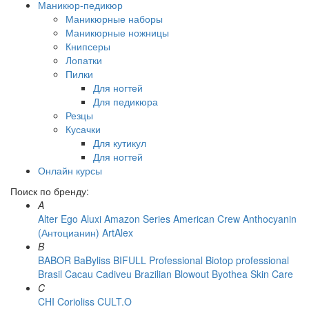
Маникюр-педикюр
Маникюрные наборы
Маникюрные ножницы
Книпсеры
Лопатки
Пилки
Для ногтей
Для педикюра
Резцы
Кусачки
Для кутикул
Для ногтей
Онлайн курсы
Поиск по бренду:
A
Alter Ego
Aluxi
Amazon Series
American Crew
Anthocyanin
(Антоцианин)
ArtAlex
B
BABOR
BaByliss
BIFULL Professional
Biotop professional
Brasil Cacau Сadiveu
Brazilian Blowout
Byothea Skin Care
C
CHI
Corioliss
CULT.O