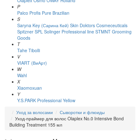
Olaplex
Osmo
OWAY Rolland
P
Palco
Profis
Pure Brazilian
S
Saryna Key (Сарина Кей)
Skin Doktors Cosmeceuticals
Spitzner
SPL Solinger Professional line
STMNT Grooming
Goods
T
Tahe
Tibolli
V
VIART (ВиАрт)
W
Wahl
X
Xiaomoxuan
Y
Y.S.PARK Professional
Yellow
Уход за волосами
Сыворотки и флюиды
Уход-праймер для волос Olaplex No.0 Intensive Bond
Building Treatment 155 мл