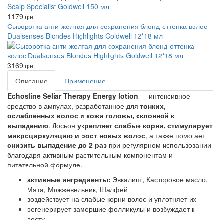
1179
грн
Сыворотка анти-желтая для сохранения блонд-оттенка волос
Dualsenses Blondes Highlights Goldwell 12*18 мл
3169
грн
Описание
Применение
Echosline Seliar Therapy Energy lotion
— интенсивное
средство в ампулах, разработанное для
тонких,
ослабленных волос и кожи головы, склонной к
выпадению
. Лосьон
укрепляет слабые корни, стимулирует
микроциркуляцию и рост новых волос
, а также помогает
снизить выпадение до 2 раз
при регулярном использовании
благодаря активным растительным компонентам и
питательной формуле.
активные ингредиенты:
Эвкалипт, Касторовое масло,
Мята, Можжевельник, Шалфей
воздействует на слабые корни волос и уплотняет их
регенерирует замершие фолликулы и возбуждает к
росту