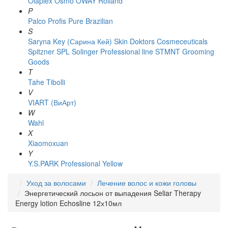
Olaplex
Osmo
OWAY Rolland
P
Palco
Profis
Pure Brazilian
S
Saryna Key (Сарина Кей)
Skin Doktors Cosmeceuticals
Spitzner
SPL Solinger Professional line
STMNT Grooming
Goods
T
Tahe
Tibolli
V
VIART (ВиАрт)
W
Wahl
X
Xiaomoxuan
Y
Y.S.PARK Professional
Yellow
Уход за волосами
Лечение волос и кожи головы
Энергетический лосьон от выпадения Seliar Therapy
Energy lotion Echosline 12х10мл