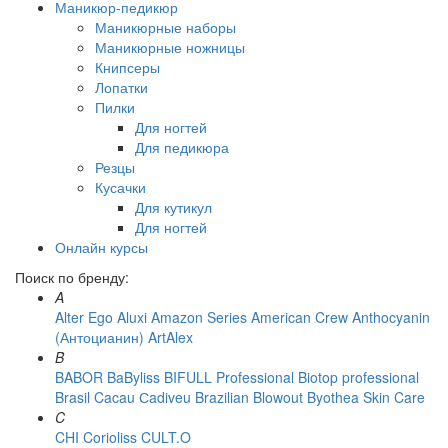
Маникюр-педикюр
Маникюрные наборы
Маникюрные ножницы
Книпсеры
Лопатки
Пилки
Для ногтей
Для педикюра
Резцы
Кусачки
Для кутикул
Для ногтей
Онлайн курсы
Поиск по бренду:
A
Alter Ego
Aluxi
Amazon Series
American Crew
Anthocyanin
(Антоцианин)
ArtAlex
B
BABOR
BaByliss
BIFULL Professional
Biotop professional
Brasil Cacau Сadiveu
Brazilian Blowout
Byothea Skin Care
C
CHI
Corioliss
CULT.O