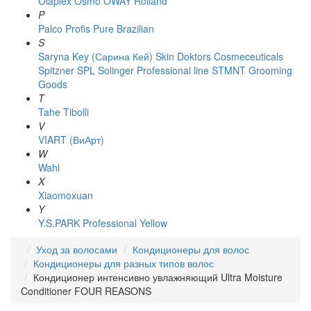
Olaplex
Osmo
OWAY Rolland
P
Palco
Profis
Pure Brazilian
S
Saryna Key (Сарина Кей)
Skin Doktors Cosmeceuticals
Spitzner
SPL Solinger Professional line
STMNT Grooming
Goods
T
Tahe
Tibolli
V
VIART (ВиАрт)
W
Wahl
X
Xiaomoxuan
Y
Y.S.PARK Professional
Yellow
Уход за волосами
Кондиционеры для волос
Кондиционеры для разных типов волос
Кондиционер интенсивно увлажняющий Ultra Moisture
Conditioner FOUR REASONS