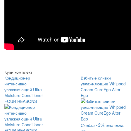
Купи комплект
Кондиционер
Взбитые сливки
интенсивно
увлажняющие Whipped
увлажняющий Ultra
Cream CureEgo Alter
Moisture Conditioner
Ego
FOUR REASONS
-3%
Скидка
экономия