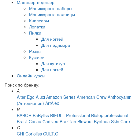
Маникюр-педикюр
Маникюрные наборы
Маникюрные ножницы
Книпсеры
Лопатки
Пилки
Для ногтей
Для педикюра
Резцы
Кусачки
Для кутикул
Для ногтей
Онлайн курсы
Поиск по бренду:
A
Alter Ego
Aluxi
Amazon Series
American Crew
Anthocyanin
(Антоцианин)
ArtAlex
B
BABOR
BaByliss
BIFULL Professional
Biotop professional
Brasil Cacau Сadiveu
Brazilian Blowout
Byothea Skin Care
C
CHI
Corioliss
CULT.O