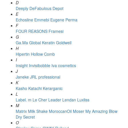
D
Deeply
DeFabulous
Depot
E
Echosline
Emmebi
Eugene Perma
F
FOUR REASONS
Framesi
G
Ga.Ma
Global Keratin
Goldwell
H
Hipertin
Hollow Comb
I
Insight
Invisibobble
Iva cosmetics
J
Janeke
JRL professional
K
Kasho
Katachi
Kerarganic
L
Label. m
Le Cher
Leader
Lendan
Luxliss
M
Matrix
Milk Shake
MoroccanOil
Moser
My Amazing Blow
Dry Secret
O