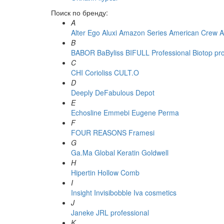
Поиск по бренду:
A
Alter Ego
Aluxi
Amazon Series
American Crew
A
B
BABOR
BaByliss
BIFULL Professional
Biotop pr
C
CHI
Corioliss
CULT.O
D
Deeply
DeFabulous
Depot
E
Echosline
Emmebi
Eugene Perma
F
FOUR REASONS
Framesi
G
Ga.Ma
Global Keratin
Goldwell
H
Hipertin
Hollow Comb
I
Insight
Invisibobble
Iva cosmetics
J
Janeke
JRL professional
K