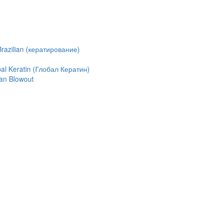
azilian (кератирование)
l Keratin (Глобал Кератин)
an Blowout