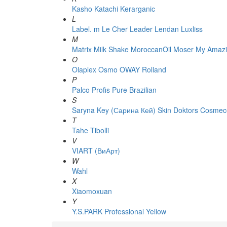
Kasho
Katachi
Kerarganic
L
Label. m
Le Cher
Leader
Lendan
Luxliss
M
Matrix
Milk Shake
MoroccanOil
Moser
My Amazi
O
Olaplex
Osmo
OWAY Rolland
P
Palco
Profis
Pure Brazilian
S
Saryna Key (Сарина Кей)
Skin Doktors Cosmece
T
Tahe
Tibolli
V
VIART (ВиАрт)
W
Wahl
X
Xiaomoxuan
Y
Y.S.PARK Professional
Yellow