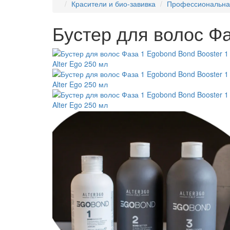
Красители и био-завивка
Профессиональная
Бустер для волос Фа