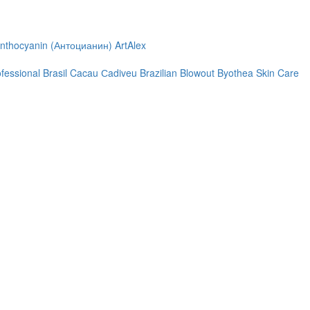
nthocyanin (Антоцианин)
ArtAlex
ofessional
Brasil Cacau Сadiveu
Brazilian Blowout
Byothea Skin Care