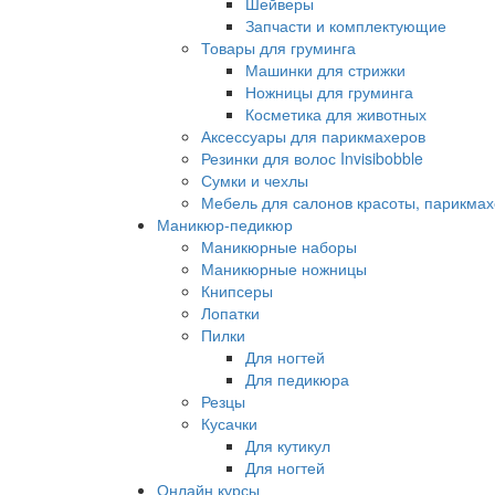
Шейверы
Запчасти и комплектующие
Товары для груминга
Машинки для стрижки
Ножницы для груминга
Косметика для животных
Аксессуары для парикмахеров
Резинки для волос Invisibobble
Сумки и чехлы
Мебель для салонов красоты, парикмах
Маникюр-педикюр
Маникюрные наборы
Маникюрные ножницы
Книпсеры
Лопатки
Пилки
Для ногтей
Для педикюра
Резцы
Кусачки
Для кутикул
Для ногтей
Онлайн курсы