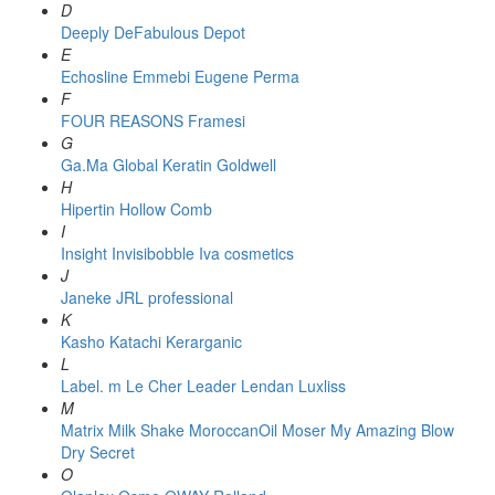
D
Deeply
DeFabulous
Depot
E
Echosline
Emmebi
Eugene Perma
F
FOUR REASONS
Framesi
G
Ga.Ma
Global Keratin
Goldwell
H
Hipertin
Hollow Comb
I
Insight
Invisibobble
Iva cosmetics
J
Janeke
JRL professional
K
Kasho
Katachi
Kerarganic
L
Label. m
Le Cher
Leader
Lendan
Luxliss
M
Matrix
Milk Shake
MoroccanOil
Moser
My Amazing Blow
Dry Secret
O