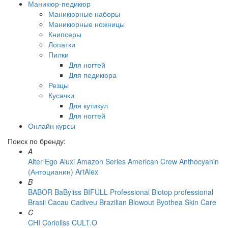
Маникюр-педикюр
Маникюрные наборы
Маникюрные ножницы
Книпсеры
Лопатки
Пилки
Для ногтей
Для педикюра
Резцы
Кусачки
Для кутикул
Для ногтей
Онлайн курсы
Поиск по бренду:
A
Alter Ego
Aluxi
Amazon Series
American Crew
Anthocyanin
(Антоцианин)
ArtAlex
B
BABOR
BaByliss
BIFULL Professional
Biotop professional
Brasil Cacau Сadiveu
Brazilian Blowout
Byothea Skin Care
C
CHI
Corioliss
CULT.O