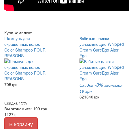
Купи комплект
Шампунь для
Взбитые сливки
окрашенных волос
увлажняющие Whipped
Color Shampoo FOUR
Cream CureEgo Alter
REASONS
Ego
-3%
705
грн
Скидка
экономия
19 грн
621
640
грн
Скидка 15%
Вы экономите: 199 грн
1127
грн
В корзину