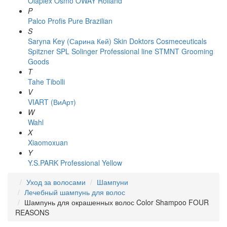
Olaplex
Osmo
OWAY Rolland
P
Palco
Profis
Pure Brazilian
S
Saryna Key (Сарина Кей)
Skin Doktors Cosmeceuticals
Spitzner
SPL Solinger Professional line
STMNT Grooming
Goods
T
Tahe
Tibolli
V
VIART (ВиАрт)
W
Wahl
X
Xiaomoxuan
Y
Y.S.PARK Professional
Yellow
Уход за волосами
Шампуни
Лечебный шампунь для волос
Шампунь для окрашенных волос Color Shampoo FOUR
REASONS