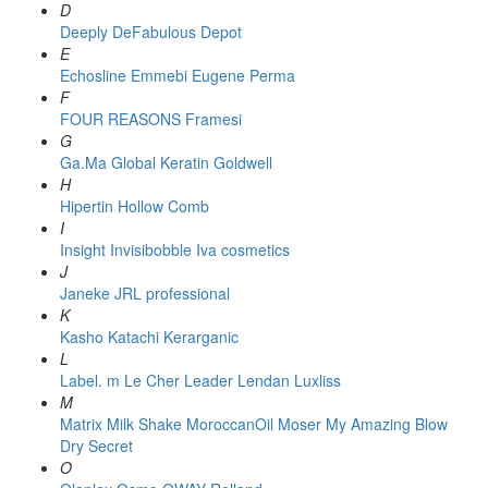
D
Deeply
DeFabulous
Depot
E
Echosline
Emmebi
Eugene Perma
F
FOUR REASONS
Framesi
G
Ga.Ma
Global Keratin
Goldwell
H
Hipertin
Hollow Comb
I
Insight
Invisibobble
Iva cosmetics
J
Janeke
JRL professional
K
Kasho
Katachi
Kerarganic
L
Label. m
Le Cher
Leader
Lendan
Luxliss
M
Matrix
Milk Shake
MoroccanOil
Moser
My Amazing Blow
Dry Secret
O