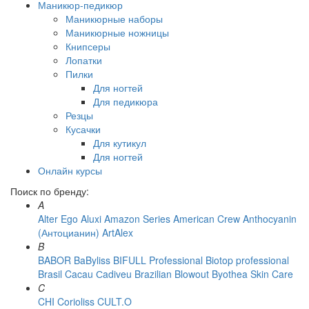
Маникюр-педикюр
Маникюрные наборы
Маникюрные ножницы
Книпсеры
Лопатки
Пилки
Для ногтей
Для педикюра
Резцы
Кусачки
Для кутикул
Для ногтей
Онлайн курсы
Поиск по бренду:
A
Alter Ego
Aluxi
Amazon Series
American Crew
Anthocyanin
(Антоцианин)
ArtAlex
B
BABOR
BaByliss
BIFULL Professional
Biotop professional
Brasil Cacau Сadiveu
Brazilian Blowout
Byothea Skin Care
C
CHI
Corioliss
CULT.O