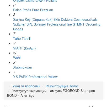
Olaplex
Osmo
OWAY Rolland
P
Palco
Profis
Pure Brazilian
S
Saryna Key (Сарина Кей)
Skin Doktors Cosmeceuticals
Spitzner
SPL Solinger Professional line
STMNT Grooming
Goods
T
Tahe
Tibolli
V
VIART (ВиАрт)
W
Wahl
X
Xiaomoxuan
Y
Y.S.PARK Professional
Yellow
Уход за волосами
Реконструкция волос
Реструктуризирующий шампунь EGOBOND Shampoo
BOND 4 Alter Ego