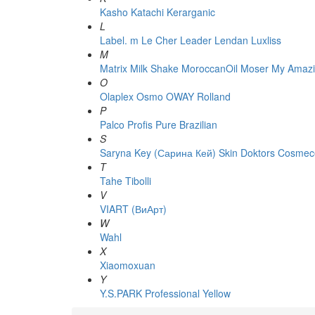
Kasho
Katachi
Kerarganic
L
Label. m
Le Cher
Leader
Lendan
Luxliss
M
Matrix
Milk Shake
MoroccanOil
Moser
My Amazi
O
Olaplex
Osmo
OWAY Rolland
P
Palco
Profis
Pure Brazilian
S
Saryna Key (Сарина Кей)
Skin Doktors Cosmece
T
Tahe
Tibolli
V
VIART (ВиАрт)
W
Wahl
X
Xiaomoxuan
Y
Y.S.PARK Professional
Yellow