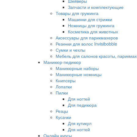
Шейверы
Запчасти и комплектующие
Товары для груминга
Машинки для стрижки
Ножницы для груминга
Косметика для животных
Аксессуары для парикмахеров
Резинки для волос Invisibobble
Сумки и чехлы
Мебель для салонов красоты, парикмах
Маникюр-педикюр
Маникюрные наборы
Маникюрные ножницы
Книпсеры
Лопатки
Пилки
Для ногтей
Для педикюра
Резцы
Кусачки
Для кутикул
Для ногтей
Онлайн курсы