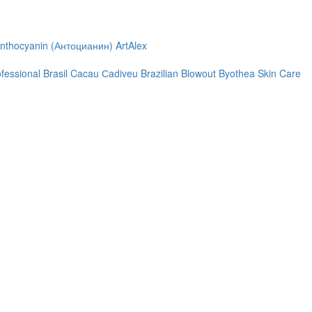
nthocyanin (Антоцианин)
ArtAlex
ofessional
Brasil Cacau Сadiveu
Brazilian Blowout
Byothea Skin Care