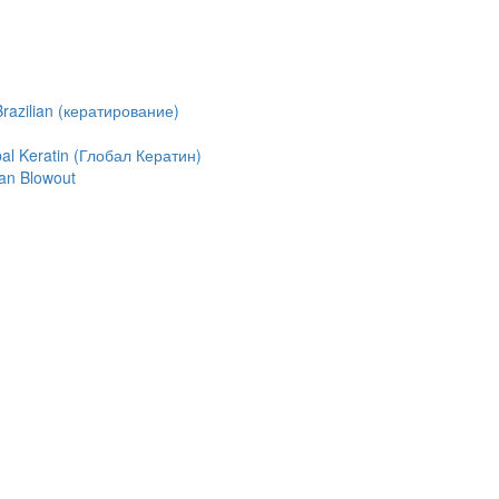
azilian (кератирование)
l Keratin (Глобал Кератин)
an Blowout