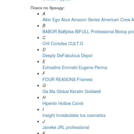
Поиск по бренду:
A
Alter Ego
Aluxi
Amazon Series
American Crew
A
B
BABOR
BaByliss
BIFULL Professional
Biotop pr
C
CHI
Corioliss
CULT.O
D
Deeply
DeFabulous
Depot
E
Echosline
Emmebi
Eugene Perma
F
FOUR REASONS
Framesi
G
Ga.Ma
Global Keratin
Goldwell
H
Hipertin
Hollow Comb
I
Insight
Invisibobble
Iva cosmetics
J
Janeke
JRL professional
K