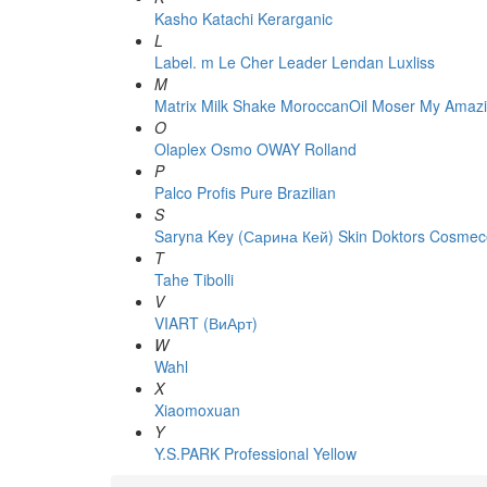
Kasho
Katachi
Kerarganic
L
Label. m
Le Cher
Leader
Lendan
Luxliss
M
Matrix
Milk Shake
MoroccanOil
Moser
My Amazi
O
Olaplex
Osmo
OWAY Rolland
P
Palco
Profis
Pure Brazilian
S
Saryna Key (Сарина Кей)
Skin Doktors Cosmece
T
Tahe
Tibolli
V
VIART (ВиАрт)
W
Wahl
X
Xiaomoxuan
Y
Y.S.PARK Professional
Yellow