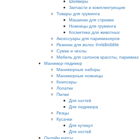
Шейверы
Запчасти и комплектующие
Товары для груминга
Машинки для стрижки
Ножницы для груминга
Косметика для животных
Аксессуары для парикмахеров
Резинки для волос Invisibobble
Сумки и чехлы
Мебель для салонов красоты, парикмах
Маникюр-педикюр
Маникюрные наборы
Маникюрные ножницы
Книпсеры
Лопатки
Пилки
Для ногтей
Для педикюра
Резцы
Кусачки
Для кутикул
Для ногтей
Онлайн курсы