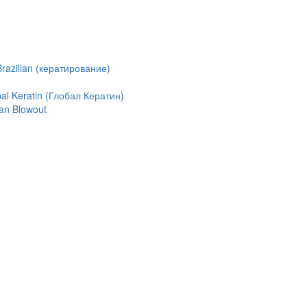
azilian (кератирование)
l Keratin (Глобал Кератин)
an Blowout