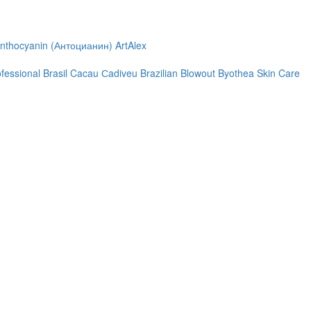
nthocyanin (Антоцианин)
ArtAlex
ofessional
Brasil Cacau Сadiveu
Brazilian Blowout
Byothea Skin Care