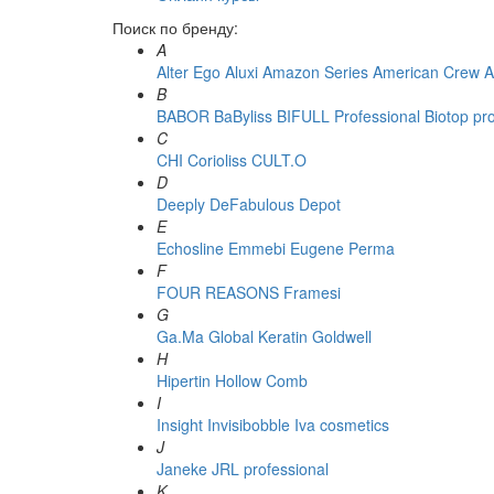
Поиск по бренду:
A
Alter Ego
Aluxi
Amazon Series
American Crew
A
B
BABOR
BaByliss
BIFULL Professional
Biotop pr
C
CHI
Corioliss
CULT.O
D
Deeply
DeFabulous
Depot
E
Echosline
Emmebi
Eugene Perma
F
FOUR REASONS
Framesi
G
Ga.Ma
Global Keratin
Goldwell
H
Hipertin
Hollow Comb
I
Insight
Invisibobble
Iva cosmetics
J
Janeke
JRL professional
K