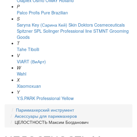
Olaplex
Osmo
OWAY Rolland
P
Palco
Profis
Pure Brazilian
S
Saryna Key (Сарина Кей)
Skin Doktors Cosmeceuticals
Spitzner
SPL Solinger Professional line
STMNT Grooming
Goods
T
Tahe
Tibolli
V
VIART (ВиАрт)
W
Wahl
X
Xiaomoxuan
Y
Y.S.PARK Professional
Yellow
Парикмахерский инструмент
Аксессуары для парикмахеров
ЦЕЛОСТНОСТЬ Максим Богданович