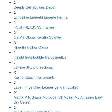
D
Deeply
DeFabulous
Depot
E
Echosline
Emmebi
Eugene Perma
F
FOUR REASONS
Framesi
G
Ga.Ma
Global Keratin
Goldwell
H
Hipertin
Hollow Comb
I
Insight
Invisibobble
Iva cosmetics
J
Janeke
JRL professional
K
Kasho
Katachi
Kerarganic
L
Label. m
Le Cher
Leader
Lendan
Luxliss
M
Matrix
Milk Shake
MoroccanOil
Moser
My Amazing Blow
Dry Secret
O