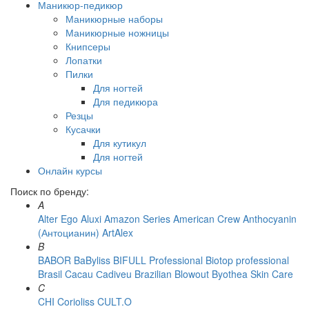
Маникюр-педикюр
Маникюрные наборы
Маникюрные ножницы
Книпсеры
Лопатки
Пилки
Для ногтей
Для педикюра
Резцы
Кусачки
Для кутикул
Для ногтей
Онлайн курсы
Поиск по бренду:
A
Alter Ego
Aluxi
Amazon Series
American Crew
Anthocyanin
(Антоцианин)
ArtAlex
B
BABOR
BaByliss
BIFULL Professional
Biotop professional
Brasil Cacau Сadiveu
Brazilian Blowout
Byothea Skin Care
C
CHI
Corioliss
CULT.O