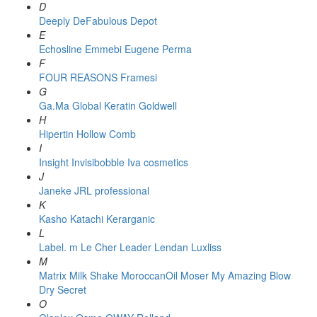
D
Deeply
DeFabulous
Depot
E
Echosline
Emmebi
Eugene Perma
F
FOUR REASONS
Framesi
G
Ga.Ma
Global Keratin
Goldwell
H
Hipertin
Hollow Comb
I
Insight
Invisibobble
Iva cosmetics
J
Janeke
JRL professional
K
Kasho
Katachi
Kerarganic
L
Label. m
Le Cher
Leader
Lendan
Luxliss
M
Matrix
Milk Shake
MoroccanOil
Moser
My Amazing Blow
Dry Secret
O