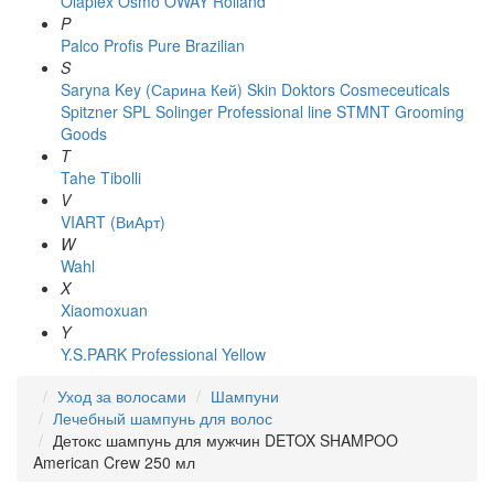
Olaplex
Osmo
OWAY Rolland
P
Palco
Profis
Pure Brazilian
S
Saryna Key (Сарина Кей)
Skin Doktors Cosmeceuticals
Spitzner
SPL Solinger Professional line
STMNT Grooming
Goods
T
Tahe
Tibolli
V
VIART (ВиАрт)
W
Wahl
X
Xiaomoxuan
Y
Y.S.PARK Professional
Yellow
Уход за волосами
Шампуни
Лечебный шампунь для волос
Детокс шампунь для мужчин DETOX SHAMPOO
American Crew 250 мл