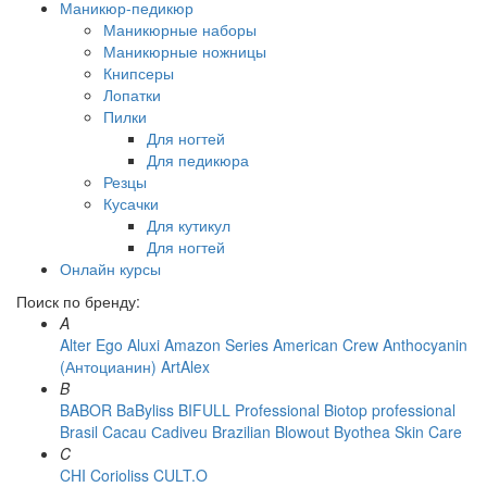
Маникюр-педикюр
Маникюрные наборы
Маникюрные ножницы
Книпсеры
Лопатки
Пилки
Для ногтей
Для педикюра
Резцы
Кусачки
Для кутикул
Для ногтей
Онлайн курсы
Поиск по бренду:
A
Alter Ego
Aluxi
Amazon Series
American Crew
Anthocyanin
(Антоцианин)
ArtAlex
B
BABOR
BaByliss
BIFULL Professional
Biotop professional
Brasil Cacau Сadiveu
Brazilian Blowout
Byothea Skin Care
C
CHI
Corioliss
CULT.O